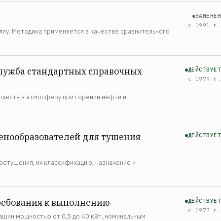
ЗАМЕНЁН
с 1991 г.
лу. Методика применяется в качестве сравнительного
служба стандартных справочных
ДЕЙСТВУЕТ
с 1979 г.
еществ в атмосферу при горении нефти и
енообразователей для тушения
ДЕЙСТВУЕТ
ротушения, их классификацию, назначение и
требования к выполнению
ДЕЙСТВУЕТ
с 1977 г.
шин мощностью от 0,5 до 40 кВт, номинальным