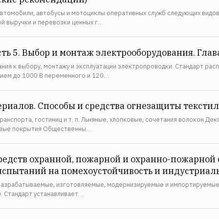
томобили, автобусы и мотоциклы оперативных служб следующих видов: а
ой выручки и перевозки ценных г…
ть 5. Выбор и монтаж электрооборудования. Глав
ния к выбору, монтажу и эксплуатации электропроводки. Стандарт рас
нием до 1000 В переменного и 120…
риалов. Способы и средства огнезащиты текстил
нспорта, гостиниц и т. п. Льняные, хлопковые, сочетания волокон Дек
вровые покрытия Общественны…
редств охранной, пожарной и охранно-пожарной
испытаний на помехоустойчивость и индустриа
разрабатываемые, изготовляемые, модернизируемые и импортируемые т
С). Стандарт устанавливает…