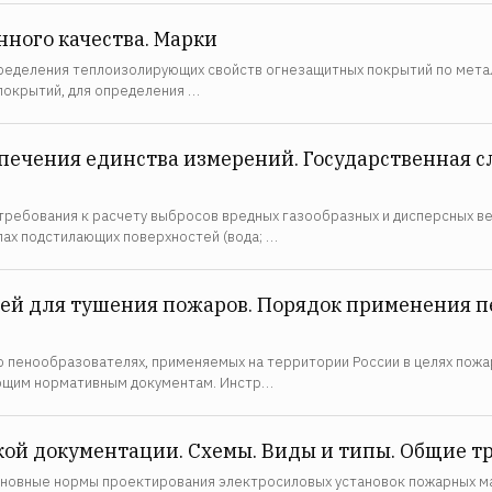
нного качества. Марки
ределения теплоизолирующих свойств огнезащитных покрытий по метал
покрытий, для определения …
спечения единства измерений. Государственная 
требования к расчету выбросов вредных газообразных и дисперсных в
пах подстилающих поверхностей (вода; …
ей для тушения пожаров. Порядок применения п
 пенообразователях, применяемых на территории России в целях пожа
ующим нормативным документам. Инстр…
кой документации. Схемы. Виды и типы. Общие 
новные нормы проектирования электросиловых установок пожарных ма