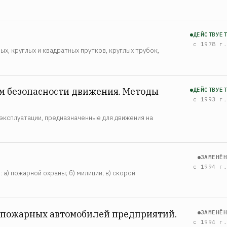
ДЕЙСТВУЕТ
с 1978 г.
х, круглых и квадратных прутков, круглых трубок,
ям безопасности движения. Методы
ДЕЙСТВУЕТ
с 1993 г.
эксплуатации, предназначенные для движения на
ЗАМЕНЁН
с 1994 г.
) пожарной охраны; б) милиции; в) скорой
 пожарных автомобилей предприятий.
ЗАМЕНЁН
с 1994 г.