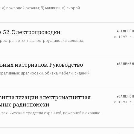
) пожарной охраны; б) милиции; в) скорой
а 52. Электропроводки
ЗАМЕНЁН
с 1997 г.
пространяется на электроустановки силовых,
ьных материалов. Руководство
ЗАМЕНЁН
оративные: драпировки, обивка мебели, сидений
 сигнализации электромагнитная.
ЗАМЕНЁН
с 1993 г.
льные радиопомехи
ехнические средства охранной, пожарной и охранно-