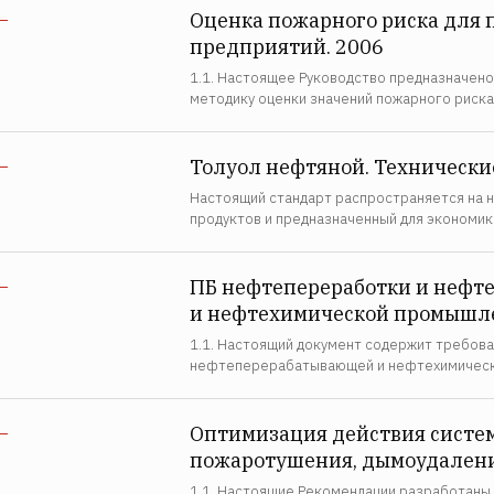
Оценка пожарного риска для 
—
предприятий. 2006
1.1. Настоящее Руководство предназначено
методику оценки значений пожарного риск
Толуол нефтяной. Технически
—
Настоящий стандарт распространяется на н
продуктов и предназначенный для экономик
ПБ нефтепереработки и нефт
—
и нефтехимической промышл
1.1. Настоящий документ содержит требова
нефтеперерабатывающей и нефтехимическ
Оптимизация действия систе
—
пожаротушения, дымоудалени
1.1. Настоящие Рекомендации разработаны 