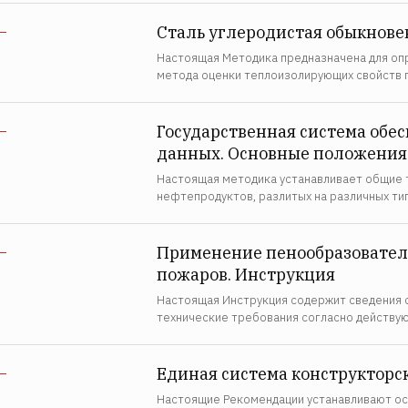
Сталь углеродистая обыкнове
—
Настоящая Методика предназначена для оп
метода оценки теплоизолирующих свойств 
Государственная система обе
—
данных. Основные положения
Настоящая методика устанавливает общие 
нефтепродуктов, разлитых на различных ти
Применение пенообразовател
—
пожаров. Инструкция
Настоящая Инструкция содержит сведения о
технические требования согласно действ
Единая система конструкторс
—
Настоящие Рекомендации устанавливают ос