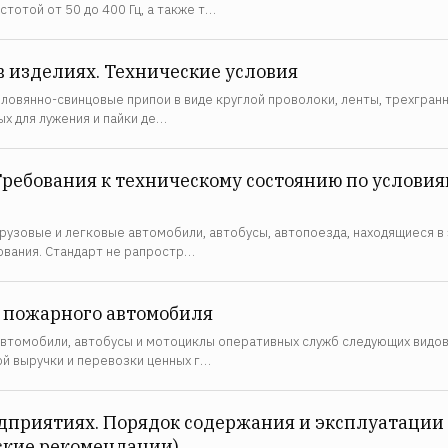
тотой от 50 до 400 Гц, а также т…
 изделиях. Технические условия
овянно-свинцовые припои в виде круглой проволоки, ленты, трехгранны
х для лужения и пайки де…
Требования к техническому состоянию по услови
рузовые и легковые автомобили, автобусы, автопоезда, находящиеся в 
ования. Стандарт не рапростр…
 пожарного автомобиля
томобили, автобусы и мотоциклы оперативных служб следующих видов: а
ой выручки и перевозки ценных г…
дприятиях. Порядок содержания и эксплуатации
ские рекомендации)