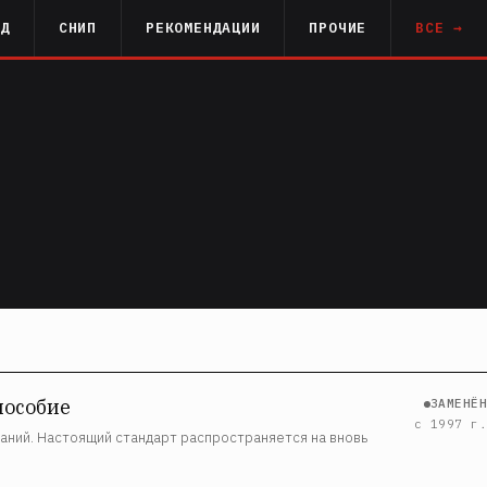
РД
СНИП
РЕКОМЕНДАЦИИ
ПРОЧИЕ
ВСЕ →
пособие
ЗАМЕНЁН
с 1997 г.
аний. Настоящий стандарт распространяется на вновь