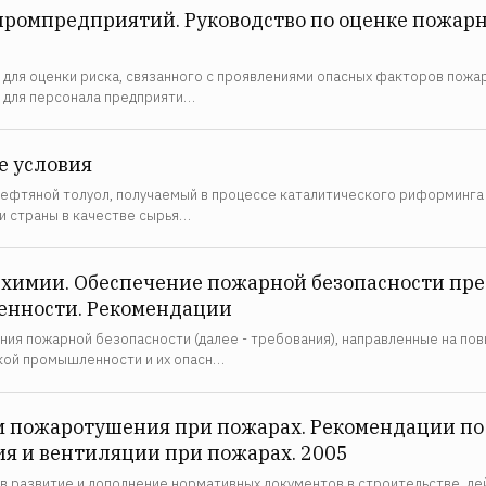
промпредприятий. Руководство по оценке пожар
 для оценки риска, связанного с проявлениями опасных факторов пожа
а для персонала предприяти…
е условия
ефтяной толуол, получаемый в процессе каталитического риформинга
и страны в качестве сырья…
ехимии. Обеспечение пожарной безопасности п
енности. Рекомендации
ния пожарной безопасности (далее - требования), направленные на п
ой промышленности и их опасн…
м пожаротушения при пожарах. Рекомендации по
я и вентиляции при пожарах. 2005
в развитие и дополнение нормативных документов в строительстве, де