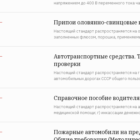
напряжением до 400 В переменного тока час
Припои оловянно-свинцовые в
—
Настоящий стандарт распространяется на ол
заполненных флюсом, порошка, применяемы
Автотранспортные средства. 
—
проверки
Настоящий стандарт распространяется на г
автомобильных дорогах СССР общего польз
Справочное пособие водителя
—
Настоящий стандарт распространяется на ав
медицинской помощи; г) инкассации денежн
Пожарные автомобили на пре
—
Общие требования (Методиче