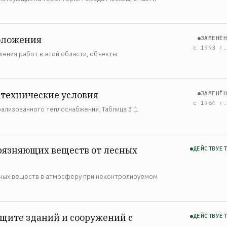
положения
ЗАМЕНЁН
с 1993 г.
ения работ в этой области, объекты
 технические условия
ЗАМЕНЁН
с 1984 г.
трализованного теплоснабжения. Таблица 3.1.
грязняющих веществ от лесных
ДЕЙСТВУЕТ
сных веществ в атмосферу при неконтролируемом
щите зданий и сооружений с
ДЕЙСТВУЕТ