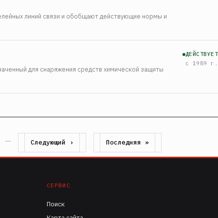
лейных линий связи и обобщают действующие нормы и
ДЕЙСТВУЕТ
с 1989 г.
значенный для снаряжения средств химической защиты
Следующая
Последняя
…
а
Следующий ›
Последняя »
страница
страница
СЕРВИС
Поиск
Карта сайта