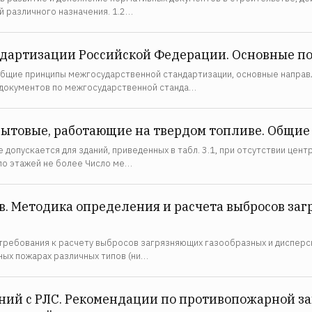
 различного назначения. 1.2…
ндартизации Российской Федерации. Основные 
общие принципы межгосударственной стандартизации, основные направл
 документов по межгосударственной станда…
товые, работающие на твердом топливе. Общие
 допускается для зданий, приведенных в табл. 3.1, при отсутствии цен
ло этажей не более Число ме…
в. Методика определения и расчета выбросов за
требования к расчету выбросов загрязняющих газообразных и диспер
ных пожарах различных типов (ни…
ий с РЛС. Рекомендации по противопожарной за