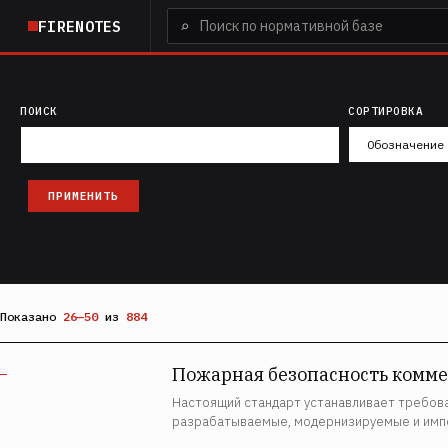
Перейти
⌕
FIRENOTES
к
основному
содержанию
ПОИСК
СОРТИРОВКА
Показано
26—50
из
884
Пожарная безопасность комме
—
Настоящий стандарт устанавливает требова
разрабатываемые, модернизируемые и имп