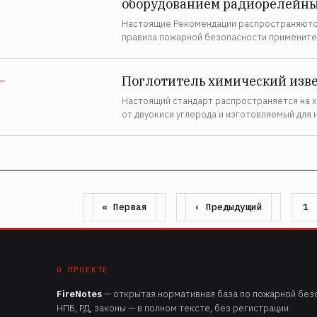
оборудованием радиорелейны
Настоящие Рекомендации распространяются
правила пожарной безопасности примените
Поглотитель химический изве
—
Настоящий стандарт распространяется на х
от двуокиси углерода и изготовляемый для
Первая
Предыдущая
« Первая
‹ Предыдущий
Страни
1
Нумерация
страница
страница
страниц
О ПРОЕКТЕ
FireNotes
— открытая нормативная база по пожарной безо
НПБ, РД, законы — в полном тексте, без регистрации.