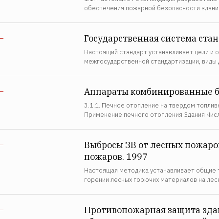
обеспечения пожарной безопасности зданий
Государственная система ста
—
Настоящий стандарт устанавливает цели и 
межгосударственной стандартизации, виды
Аппараты комбинированные бы
—
3.1.1. Печное отопление на твердом топливе
Применение печного отопления Здания Чис
Выбросы ЗВ от лесных пожаро
—
пожаров. 1997
Настоящая методика устанавливает общие 
горении лесных горючих материалов на лес
Противопожарная защита здан
—