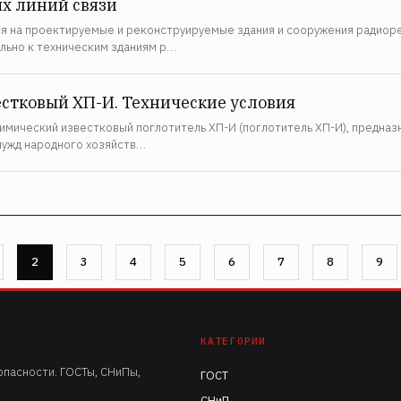
х линий связи
 на проектируемые и реконструируемые здания и сооружения радиоре
льно к техническим зданиям р…
стковый ХП-И. Технические условия
имический известковый поглотитель ХП-И (поглотитель ХП-И), предна
 нужд народного хозяйств…
ца
Страница
2
Страница
3
Страница
4
Страница
5
Страница
6
Страница
7
Страница
8
Страниц
9
КАТЕГОРИИ
пасности. ГОСТы, СНиПы,
ГОСТ
СНиП