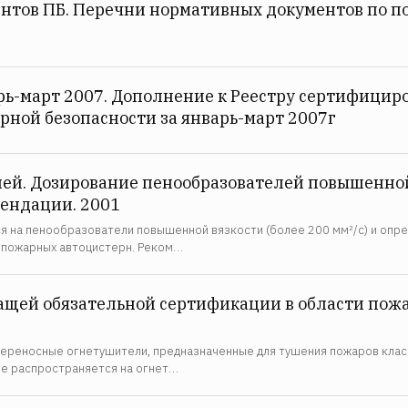
тов ПБ. Перечни нормативных документов по по
арь-март 2007. Дополнение к Реестру сертифицир
рной безопасности за январь-март 2007г
ей. Дозирование пенообразователей повышенно
ендации. 2001
 на пенообразователи повышенной вязкости (более 200 мм²/с) и опр
и пожарных автоцистерн. Реком…
щей обязательной сертификации в области пожа
ереносные огнетушители, предназначенные для тушения пожаров классо
не распространяется на огнет…