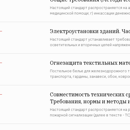
Настоящий стандарт распространяется на ав
медицинской помощи; г) инкассации денежн
Электроустановки зданий. Час
—
Настоящий стандарт устанавливает требова
осветительных и вторичных цепей напряже
Огнезащита текстильных мате
—
Постельное белье для железнодорожного тра
транспорта, гардины, занавеси, обои, ко
Совместимость технических с
—
Требования, нормы и методы 
Настоящий стандарт распространяется на 
пожарной сигнализации (далее в тексте - Т