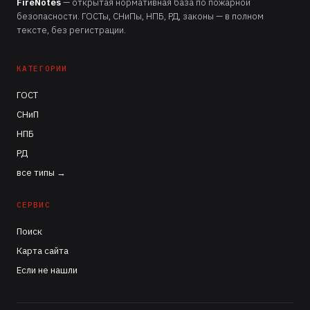
FireNotes
— открытая нормативная база по пожарной
безопасности. ГОСТы, СНиПы, НПБ, РД, законы — в полном
тексте, без регистрации.
КАТЕГОРИИ
ГОСТ
СНиП
НПБ
РД
все типы →
СЕРВИС
Поиск
Карта сайта
Если не нашли