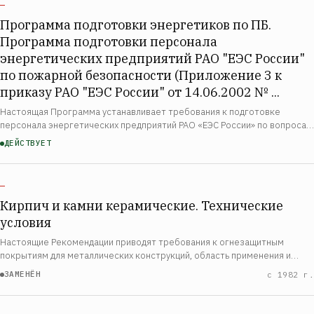
—
Программа подготовки энергетиков по ПБ.
Программа подготовки персонала
энергетических предприятий РАО "ЕЭС России"
по пожарной безопасности (Приложение 3 к
приказу РАО "ЕЭС России" от 14.06.2002 № ...
Настоящая Программа устанавливает требования к подготовке
персонала энергетических предприятий РАО «ЕЭС России» по вопросам
пожарной безопасности. Программа разработана в соответствии с
ДЕЙСТВУЕТ
Федеральными законами «О пожарной …
—
Кирпич и камни керамические. Технические
условия
Настоящие Рекомендации приводят требования к огнезащитным
покрытиям для металлических конструкций, область применения и
пределы огнестойкости конструкций, защищённых покрытиями,
ЗАМЕНЁН
с 1982 г.
составы покрытий, технологию их приготовле…