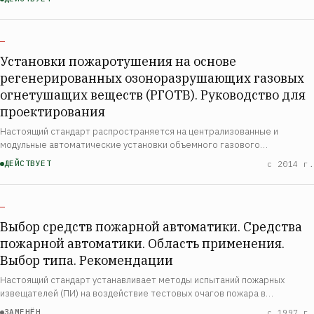
установки и относятся к их конструктивному испол…
—
Установки пожаротушения на основе
регенерированных озоноразрушающих газовых
огнетушащих веществ (РГОТВ). Руководство для
проектирования
Настоящий стандарт распространяется на централизованные и
модульные автоматические установки объемного газового
пожаротушения (далее - установки) и устанавливает общие
ДЕЙСТВУЕТ
с 2014 г.
технические требования к установкам и методы их испы…
—
Выбор средств пожарной автоматики. Средства
пожарной автоматики. Область применения.
Выбор типа. Рекомендации
Настоящий стандарт устанавливает методы испытаний пожарных
извещателей (ПИ) на воздействие тестовых очагов пожара в
стандартном испытательном помещении, а также критерии оценки
ЗАМЕНЁН
с 1997 г.