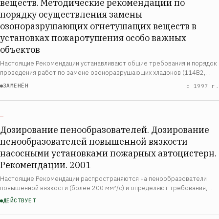
веществ. Методические рекомендации по
порядку осуществления замены
озоноразрушающих огнетушащих веществ в
установках пожаротушения особо важных
объектов
Настоящие Рекомендации устанавливают общие требования и порядок
проведения работ по замене озоноразрушающих хладонов (114В2,
13В1 и составов типа «3,5») в системах автоматического газового
ЗАМЕНЁН
с 1997 г.
пожаротушения действующих и рек…
—
Дозирование пенообразователей. Дозирование
пенообразователей повышенной вязкости
насосными установками пожарных автоцистерн.
Рекомендации. 2001
Настоящие Рекомендации распространяются на пенообразователи
повышенной вязкости (более 200 мм²/с) и определяют требования,
которые необходимо соблюдать при их дозировании насосными
ДЕЙСТВУЕТ
установками пожарных автоцистерн. Реком…