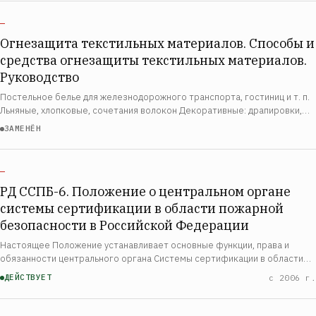
—
Огнезащита текстильных материалов. Способы и
средства огнезащиты текстильных материалов.
Руководство
Постельное белье для железнодорожного транспорта, гостиниц и т. п.
Льняные, хлопковые, сочетания волокон Декоративные: драпировки,
обивка мебели, сидений транспорта, гардины, занавеси, обои,
ЗАМЕНЁН
ковровые покрытия Общественны…
—
РД ССПБ-6. Положение о центральном органе
системы сертификации в области пожарной
безопасности в Российской Федерации
Настоящее Положение устанавливает основные функции, права и
обязанности центрального органа Системы сертификации в области
пожарной безопасности в Российской Федерации. Положение
ДЕЙСТВУЕТ
с 2006 г.
распространяется на Управление государств…