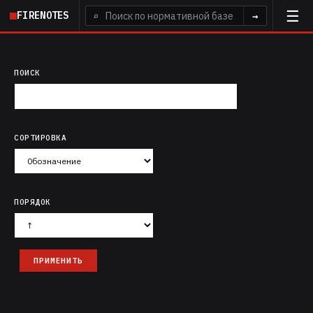
Перейти
FIRENOTES
⌕
→
к
основному
содержанию
ПОИСК
СОРТИРОВКА
ПОРЯДОК