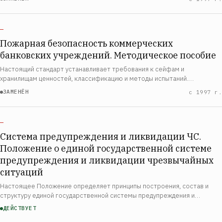
результатов испытания для определения приго…
—
Пожарная безопасность коммерческих
банковских учреждений. Методическое пособие
Настоящий стандарт устанавливает требования к сейфам и
хранилищам ценностей, классификацию и методы испытаний.
Настоящий стандарт распространяется на вновь разрабатываемые,
ЗАМЕНЁН
с 1997 г.
модернизируемые и импортируемые сейфы и хранили…
—
Система предупреждения и ликвидации ЧС.
Положение о единой государственной системе
предупреждения и ликвидации чрезвычайных
ситуаций
Настоящее Положение определяет принципы построения, состав и
структуру единой государственной системы предупреждения и
ликвидации чрезвычайных ситуаций (РСЧС), а также порядок её
ДЕЙСТВУЕТ
деятельности. Положение утверждено во исп…