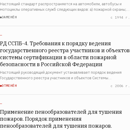
Настоящий стандарт распространяется на автомобили, автобусы и
мотоциклы оперативных служб следующих видов: а) пожарной охраны;
б) милиции; в) скорой медицинской помощи; г) инкассации денежной
ЗАМЕНЁН
с 1994 г.
выручки и перевозки ценных г…
—
РД ССПБ-4. Требования к порядку ведения
государственного реестра участников и объектов
системы сертификации в области пожарной
безопасности в Российской Федерации
Настоящий руководящий документ устанавливает порядок ведения
Государственного реестра участников и объектов Системы
сертификации в области пожарной безопасности в Российской
ОТМЕНЁН
с 2006 г.
Федерации. Порядок разработан в соответствии с…
—
Применение пенообразователей для тушения
пожаров. Порядок применения
пенообразователей для тушения пожаров.