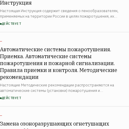
Инструкция
Настоящая Инструкция содержит сведения о пенообразователях,
применяемых на территории России в целях пожаротушения, их
классификацию, назначение и технические требования согласно
ДЕЙСТВУЕТ
действующим нормативным документам. Инстр…
—
Автоматические системы пожаротушения.
Приемка. Автоматические системы
пожаротушения и пожарной сигнализации.
Правила приемки и контроля. Методические
рекомендации
Настоящие Методические рекомендации распространяются на
автоматические системы (установки) пожаротушения и
автоматические системы пожарной сигнализации, вводимые в
ДЕЙСТВУЕТ
эксплуатацию или эксплуатируемые на объектах, подконтрол…
—
Замена озоноразрушающих огнетушащих