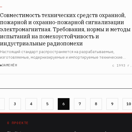
—
Совместимость технических средств охранной,
пожарной и охранно-пожарной сигнализации
электромагнитная. Требования, нормы и методы
испытаний на помехоустойчивость и
индустриальные радиопомехи
Настоящий стандарт распространяется на разрабатываемые,
изготовляемые, модернизируемые и импортируемые технические
средства охранной, пожарной и охранно-пожарной сигнализации (далее
ЗАМЕНЁН
с 1993 г.
в тексте - ТС). Стандарт устанавливает…
ница
Страница
3
Страница
4
Страница
5
Страница
6
Страница
7
Страница
8
Страница
9
Стран
10
О ПРОЕКТЕ