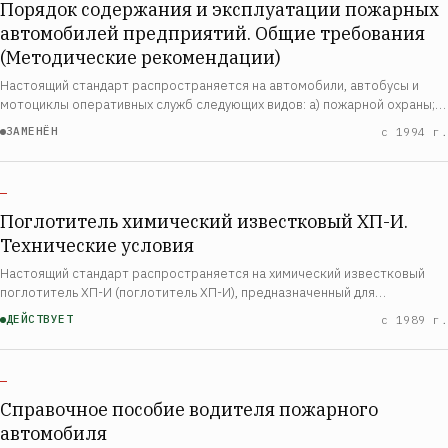
Порядок содержания и эксплуатации пожарных
автомобилей предприятий. Общие требования
(Методические рекомендации)
Настоящий стандарт распространяется на автомобили, автобусы и
мотоциклы оперативных служб следующих видов: а) пожарной охраны;
б) милиции; в) скорой медицинской помощи; г) инкассации денежной
ЗАМЕНЁН
с 1994 г.
выручки и перевозки ценных г…
—
Поглотитель химический известковый ХП-И.
Технические условия
Настоящий стандарт распространяется на химический известковый
поглотитель ХП-И (поглотитель ХП-И), предназначенный для
снаряжения средств химической защиты от двуокиси углерода и
ДЕЙСТВУЕТ
с 1989 г.
изготовляемый для нужд народного хозяйств…
—
Справочное пособие водителя пожарного
автомобиля