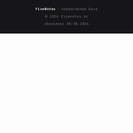
FireNotes
/
нормативная база
© 2026 firenotes.ru
обновлено 08·08·2026