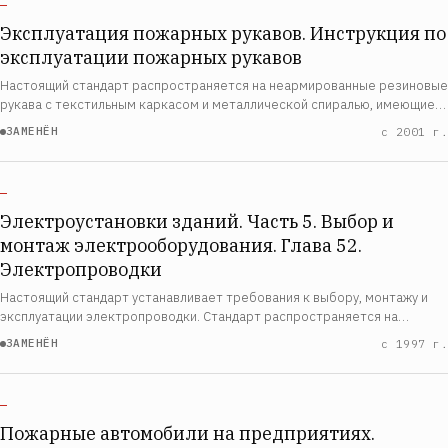
—
Эксплуатация пожарных рукавов. Инструкция по
эксплуатации пожарных рукавов
Настоящий стандарт распространяется на неармированные резиновые
рукава с текстильным каркасом и металлической спиралью, имеющие
на концах мягкие манжеты для присоединения их к арматуре,
ЗАМЕНЁН
с 2001 г.
применяемые для всасывания и нагне…
—
Электроустановки зданий. Часть 5. Выбор и
монтаж электрооборудования. Глава 52.
Электропроводки
Настоящий стандарт устанавливает требования к выбору, монтажу и
эксплуатации электропроводки. Стандарт распространяется на
электроустановки силовых, осветительных и вторичных цепей
ЗАМЕНЁН
с 1997 г.
напряжением до 1000 В переменного и 120…
—
Пожарные автомобили на предприятиях.