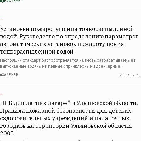
ДЕЙСТВУЕТ
—
Установки пожаротушения тонкораспыленной
водой. Руководство по определению параметров
автоматических установок пожаротушения
тонкораспыленной водой
Настоящий стандарт распространяется на вновь разрабатываемые и
выпускаемые водяные и пенные спринклерные и дренчерные
оросители, предназначенные для получения распыленной воды или
ЗАМЕНЁН
с 1998 г.
воздушно-механической пены низкой кратно…
—
ППБ для летних лагерей в Ульяновской области.
Правила пожарной безопасности для детских
оздоровительных учреждений и палаточных
городков на территории Ульяновской области.
2005