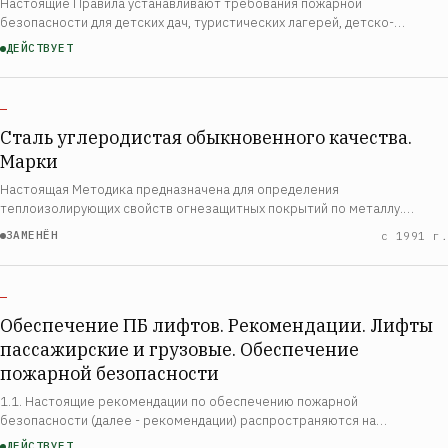
Настоящие Правила устанавливают требования пожарной
безопасности для детских дач, туристических лагерей, детско-
юношеских спортивных школ, лагерей труда и отдыха и других детских
ДЕЙСТВУЕТ
оздоровительных учреждений, а также для п…
—
Сталь углеродистая обыкновенного качества.
Марки
Настоящая Методика предназначена для определения
теплоизолирующих свойств огнезащитных покрытий по металлу.
Методика применяется в качестве сравнительного метода оценки
ЗАМЕНЁН
с 1991 г.
теплоизолирующих свойств покрытий, для определения …
—
Обеспечение ПБ лифтов. Рекомендации. Лифты
пассажирские и грузовые. Обеспечение
пожарной безопасности
1.1. Настоящие рекомендации по обеспечению пожарной
безопасности (далее - рекомендации) распространяются на
электрические и гидравлические пассажирские и грузовые лифтовые
ДЕЙСТВУЕТ