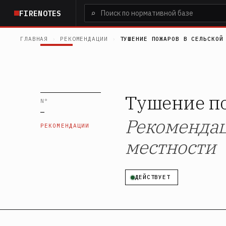
Перейти
⌕
FIRENOTES
к
основному
ГЛАВНАЯ
›
РЕКОМЕНДАЦИИ
›
ТУШЕНИЕ ПОЖАРОВ В СЕЛЬСКОЙ
содержанию
Тушение по
N°
—
Рекомендац
РЕКОМЕНДАЦИИ
местности
ДЕЙСТВУЕТ