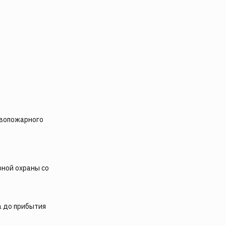
ивопожарного
ной охраны со
а до прибытия