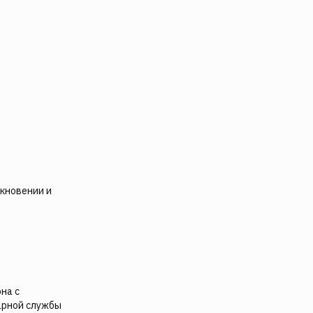
кновении и
на с
арной службы