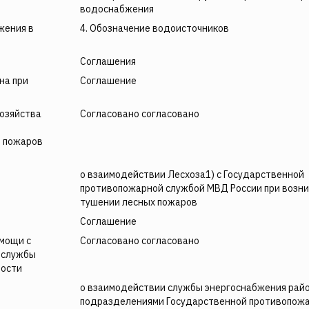
водоснабжения
жения в
4. Обозначение водоисточников
Соглашения
на при
Соглашение
озяйства
Согласовано согласовано
и пожаров
о взаимодействии Лесхоза1) с Государственной
противопожарной службой МВД России при возни
тушении лесных пожаров
Соглашение
мощи с
Согласовано согласовано
 службы
ности
о взаимодействии службы энергоснабжения райо
подразделениями Государственной противопож