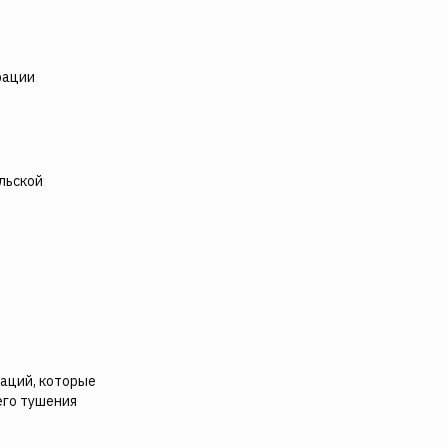
рации
льской
заций, которые
его тушения