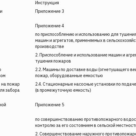
Инструкция
ии
Приложение 3
Приложение 4
по приспособлению и использованию для тушени
машин и агрегатов, применяемых в сельскохозяй
производстве
2. Приспособление и использование машин и агре
тушения пожаров
о
2.2. Машины по доставке воды (огнетушащего ве
сом
пожар, оборудованные емкостью
 на пожар
2.4. Стационарные насосные установки по подач
ля забора
(в промежуточную емкость)
ной
Приложение 5
по совершенствованию противопожарного водос
контролю за его состоянием в сельской местност
2. Совершенствование наружного противопожар