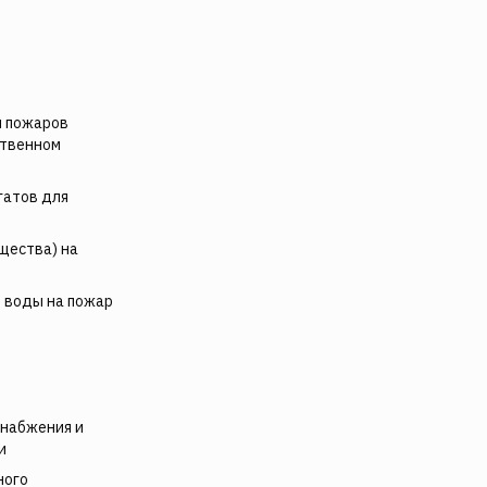
я пожаров
ственном
гатов для
щества) на
е воды на пожар
набжения и
и
ного