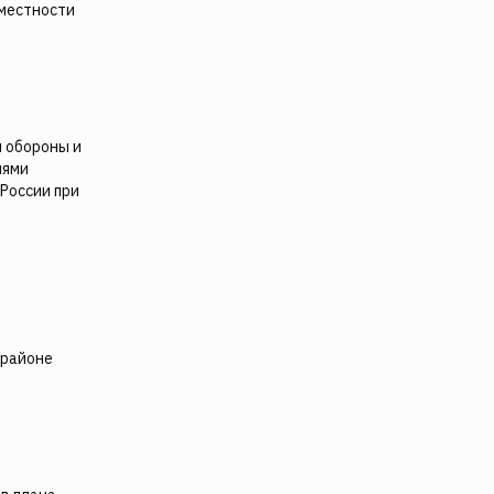
 местности
 обороны и
иями
России при
 районе