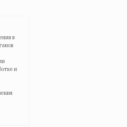
ения в
ганов
ии
ботке и
чения