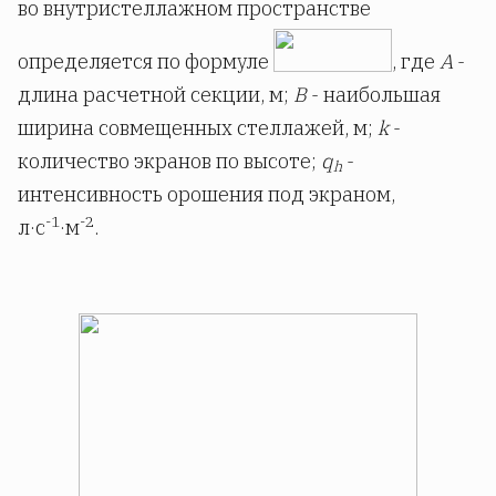
во внутристеллажном пространстве
определяется по формуле
, где
A
-
длина расчетной секции, м;
B
- наибольшая
ширина совмещенных стеллажей, м;
k
-
количество экранов по высоте;
q
-
h
интенсивность орошения под экраном,
-1
-2
л·с
·м
.