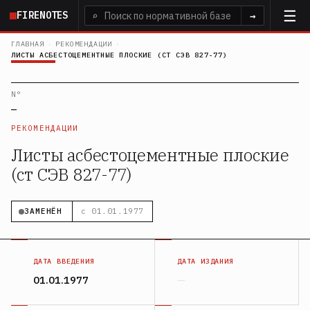
Перейти
FIRENOTES
⌕
→
к
основному
ГЛАВНАЯ
›
РЕКОМЕНДАЦИИ
›
ЛИСТЫ АСБЕСТОЦЕМЕНТНЫЕ ПЛОСКИЕ (СТ СЭВ 827-77)
содержанию
N°
—
РЕКОМЕНДАЦИИ
Листы асбестоцементные плоские
(ст СЭВ 827-77)
ЗАМЕНЁН
с 01.01.1977
ДАТА ВВЕДЕНИЯ
ДАТА ИЗДАНИЯ
01.01.1977
—