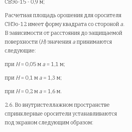
СВЭо-15 - 0,9 м;
Расчетная площадь орошения для оросителя
СНЭо-12 имеет форму квадрата со стороной
a
.
В зависимости от расстояния до защищаемой
поверхности (
H
) значения
a
принимаются
следующие:
при
Н
= 0,05 м
a
= 1,1 м;
при
Н
= 0,1 м
a
= 1,3 м;
при
Н
= 0,2 м
a
= 1,6 м.
2.6. Во внутристеллажном пространстве
спринклерные оросители устанавливаются
под экраном следующим образом: