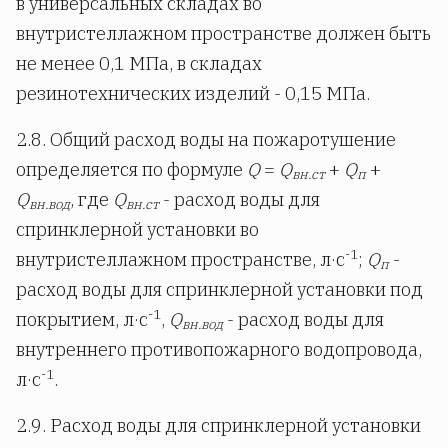
в универсальных складах во
внутристеллажном пространстве должен быть
не менее 0,1 МПа, в складах
резинотехнических изделий - 0,15 МПа.
2.8. Общий расход воды на пожаротушение
определяется по формуле
Q
=
Q
+
Q
+
вн.ст
п
Q
, где
Q
- расход воды для
вн.вод
вн.ст
спринклерной установки во
-1
внутристеллажном пространстве, л·с
;
Q
-
п
расход воды для спринклерной установки под
-1
покрытием, л·с
,
Q
- расход воды для
вн.вод
внутреннего противопожарного водопровода,
-1
л·с
.
2.9. Расход воды для спринклерной установки