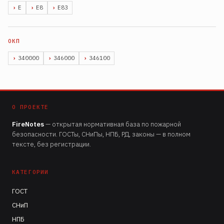
Е
Е8
Е83
340000
346000
346100
О ПРОЕКТЕ
FireNotes
— открытая нормативная база по пожарной
безопасности. ГОСТы, СНиПы, НПБ, РД, законы — в полном
тексте, без регистрации.
КАТЕГОРИИ
ГОСТ
СНиП
НПБ