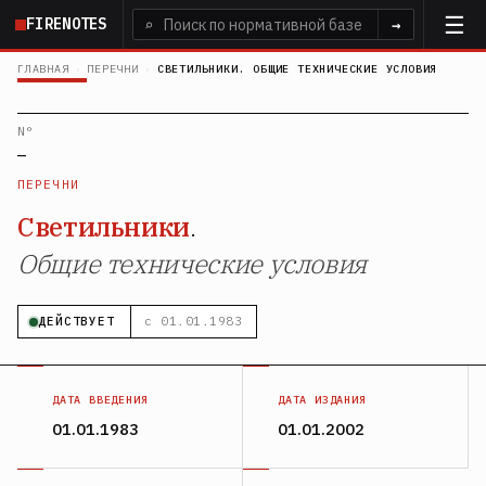
Перейти
FIRENOTES
⌕
→
к
основному
ГЛАВНАЯ
›
ПЕРЕЧНИ
›
СВЕТИЛЬНИКИ. ОБЩИЕ ТЕХНИЧЕСКИЕ УСЛОВИЯ
содержанию
N°
—
ПЕРЕЧНИ
Светильники
.
Общие технические условия
ДЕЙСТВУЕТ
с 01.01.1983
ДАТА ВВЕДЕНИЯ
ДАТА ИЗДАНИЯ
01.01.1983
01.01.2002