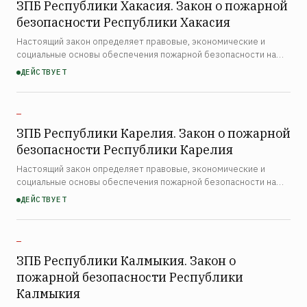
ЗПБ Республики Хакасия. Закон о пожарной
безопасности Республики Хакасия
Настоящий закон определяет правовые, экономические и
социальные основы обеспечения пожарной безопасности на
территории Республики Хакасия. Закон распространяется на
ДЕЙСТВУЕТ
органы государственной власти республики, органы местно…
—
ЗПБ Республики Карелия. Закон о пожарной
безопасности Республики Карелия
Настоящий закон определяет правовые, экономические и
социальные основы обеспечения пожарной безопасности на
территории Республики Карелия. Закон распространяется на
ДЕЙСТВУЕТ
органы государственной власти республики, органы местно…
—
ЗПБ Республики Калмыкия. Закон о
пожарной безопасности Республики
Калмыкия