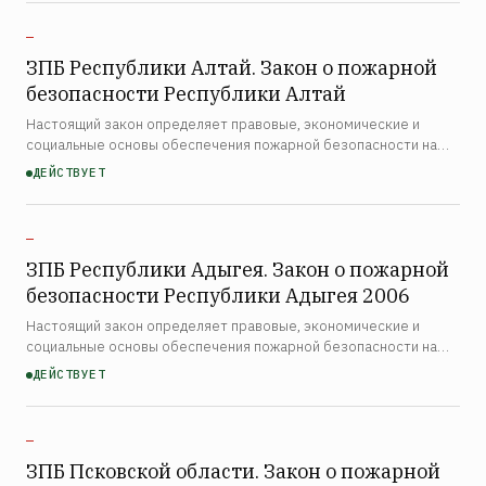
республики, органы м…
—
ЗПБ Республики Алтай. Закон о пожарной
безопасности Республики Алтай
Настоящий закон определяет правовые, экономические и
социальные основы обеспечения пожарной безопасности на
территории Республики Алтай. Закон распространяется на
ДЕЙСТВУЕТ
органы государственной власти республики, органы местного…
—
ЗПБ Республики Адыгея. Закон о пожарной
безопасности Республики Адыгея 2006
Настоящий закон определяет правовые, экономические и
социальные основы обеспечения пожарной безопасности на
территории Республики Адыгея. Закон (2006 год)
ДЕЙСТВУЕТ
распространяется на органы государственной власти
республики, орг…
—
ЗПБ Псковской области. Закон о пожарной