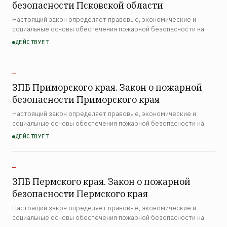
безопасности Псковской области
Настоящий закон определяет правовые, экономические и
социальные основы обеспечения пожарной безопасности на
территории Псковской области. Закон распространяется на
ДЕЙСТВУЕТ
органы государственной власти Псковской области, органы …
—
ЗПБ Приморского края. Закон о пожарной
безопасности Приморского края
Настоящий закон определяет правовые, экономические и
социальные основы обеспечения пожарной безопасности на
территории Приморского края. Закон распространяется на
ДЕЙСТВУЕТ
органы государственной власти края, органы местного самоу…
—
ЗПБ Пермского края. Закон о пожарной
безопасности Пермского края
Настоящий закон определяет правовые, экономические и
социальные основы обеспечения пожарной безопасности на