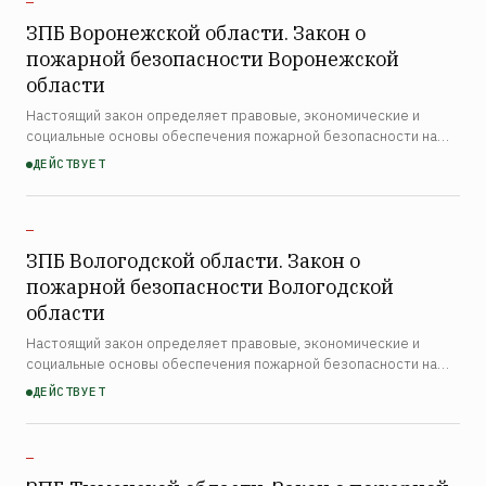
—
ЗПБ Воронежской области. Закон о
пожарной безопасности Воронежской
области
Настоящий закон определяет правовые, экономические и
социальные основы обеспечения пожарной безопасности на
территории Воронежской области. Закон распространяется на
ДЕЙСТВУЕТ
органы государственной власти Воронежской области, орг…
—
ЗПБ Вологодской области. Закон о
пожарной безопасности Вологодской
области
Настоящий закон определяет правовые, экономические и
социальные основы обеспечения пожарной безопасности на
территории Вологодской области. Закон распространяется на
ДЕЙСТВУЕТ
органы государственной власти области, органы местного…
—