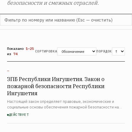
безопасности и смежных отраслей.
Показано
1—25
СОРТИРОВКА
ПОРЯДОК
из
74
—
ЗПБ Республики Ингушетия. Закон о
пожарной безопасности Республики
Ингушетия
Настоящий закон определяет правовые, экономические и
социальные основы обеспечения пожарной безопасности на
территории Республики Ингушетия. Закон распространяется на
ДЕЙСТВУЕТ
органы государственной власти республики, органы мест…