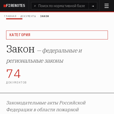
Перейти
FIRENOTES
⌕
→
к
основному
ГЛАВНАЯ
›
ДОКУМЕНТЫ
›
ЗАКОН
содержанию
КАТЕГОРИЯ
Закон
— федеральные и
региональные законы
74
ДОКУМЕНТОВ
Законодательные акты Российской
Федерации в области пожарной