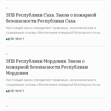
—
ЗПБ Республики Саха. Закон о пожарной
безопасности Республики Caxa
Настоящий закон определяет правовые, экономические и
социальные основы обеспечения пожарной безопасности на
территории Республики Саха (Якутия). Закон распространяется
ДЕЙСТВУЕТ
на органы государственной власти республики, органы …
—
ЗПБ Республики Мордовия. Закон о
пожарной безопасности Республики
Мордовия
Настоящий закон определяет правовые, экономические и
социальные основы обеспечения пожарной безопасности на
территории Республики Мордовия. Закон распространяется на
ДЕЙСТВУЕТ
органы государственной власти республики, органы местн…
—