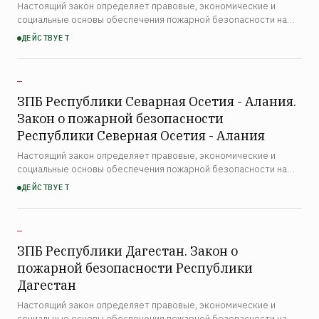
Настоящий закон определяет правовые, экономические и
социальные основы обеспечения пожарной безопасности на
территории Республики Калмыкия. Закон распространяется на
ДЕЙСТВУЕТ
органы государственной власти республики, органы местн…
—
ЗПБ Республики Севарная Осетия - Алания.
Закон о пожарной безопасности
Республики Северная Осетия - Алания
Настоящий закон определяет правовые, экономические и
социальные основы обеспечения пожарной безопасности на
территории Республики Северная Осетия — Алания. Закон
ДЕЙСТВУЕТ
распространяется на органы государственной власти
республи…
—
ЗПБ Республики Дагестан. Закон о
пожарной безопасности Республики
Дагестан
Настоящий закон определяет правовые, экономические и
социальные основы обеспечения пожарной безопасности на