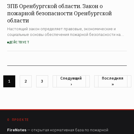
ЗПБ Оренбургской области. Закон о
пожарной безопасности Оренбургской
области
Настоящий закон определяет правовые, экономические и
социальные основы обеспечения пожарной безопасности на
территории Оренбургской области. Закон распространяется
ДЕЙСТВУЕТ
на органы государственной власти области, органы местног…
Следующая
Следующий
Последняя
Последняя
Страница
1
Страница
2
Страница
3
Нумерация
страница
›
страница
»
страниц
О ПРОЕКТЕ
FireNotes
— открытая нормативная база по пожарной