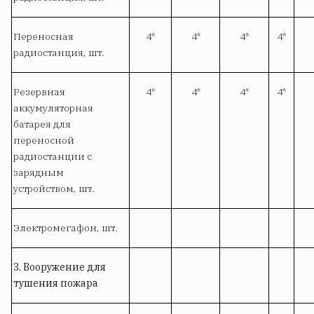
Переносная
4*
4*
4*
4*
радиостанция, шт.
Резервная
4*
4*
4*
4*
аккумуляторная
батарея для
переносной
радиостанции с
зарядным
устройством, шт.
Электромегафон, шт.
3. Вооружение для
тушения пожара