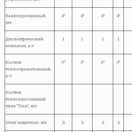
Баллон резервный,
4*
4*
4*
4*
шт.
Диэлектрический
1
1
1
1
комплект, к-т
Костюм
3*
3*
3*
3*
теплоотражательный,
к-т
Костюм
теплоагрессивный
типа "Таск", шт.
Очки защитные, шт.
2
2
2
2