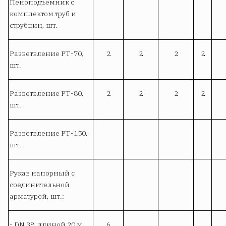
Пеноподъемник с
комплектом труб и
струбцин, шт.
Разветвление РТ-70,
2
2
2
2
шт.
Разветвление РТ-80,
2
2
2
2
шт.
Разветвление РТ-150,
шт.
Рукав напорный с
соединительной
арматурой, шт.:
- DN 38, длиной 20 м
6