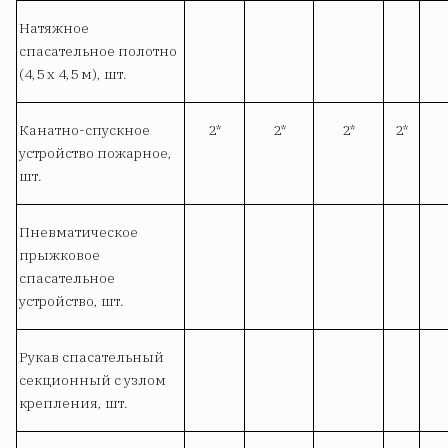
Натяжное
спасательное полотно
(4,5 х 4,5 м), шт.
Канатно-спускное
2*
2*
2*
2*
устройство пожарное,
шт.
Пневматическое
прыжковое
спасательное
устройство, шт.
Рукав спасательный
секционный с узлом
крепления, шт.