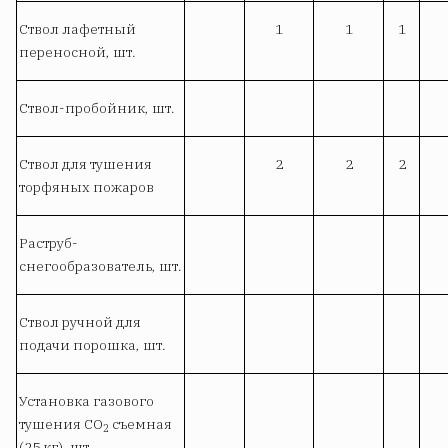
Ствол лафетный
1
1
1
переносной, шт.
Ствол-пробойник, шт.
Ствол для тушения
2
2
2
торфяных пожаров
Раструб-
снегообразователь, шт.
Ствол ручной для
подачи порошка, шт.
Установка газового
тушения СО
съемная
2
(25 кг), шт.