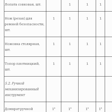
Лопата совковая, шт.
1
1
1
Нож (резак) для
1
1
1
1
ремней безопасности,
шт.
Ножовка столярная,
1
1
1
1
шт.
Топор плотницкий,
1
1
1
1
шт.
5.2. Ручной
механизированный
инструмент
Домкрат ручной
1*
1*
1*
1*