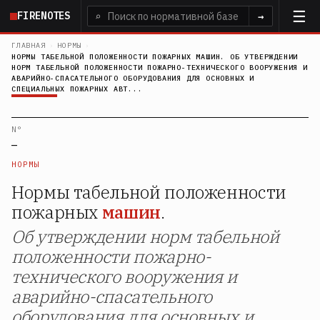
Перейти
FIRENOTES
⌕
→
к
основному
ГЛАВНАЯ
›
НОРМЫ
›
НОРМЫ ТАБЕЛЬНОЙ ПОЛОЖЕННОСТИ ПОЖАРНЫХ МАШИН. ОБ УТВЕРЖДЕНИИ
содержанию
НОРМ ТАБЕЛЬНОЙ ПОЛОЖЕННОСТИ ПОЖАРНО-ТЕХНИЧЕСКОГО ВООРУЖЕНИЯ И
АВАРИЙНО-СПАСАТЕЛЬНОГО ОБОРУДОВАНИЯ ДЛЯ ОСНОВНЫХ И
СПЕЦИАЛЬНЫХ ПОЖАРНЫХ АВТ...
N°
—
НОРМЫ
Нормы табельной положенности
пожарных
машин
.
Об утверждении норм табельной
положенности пожарно-
технического вооружения и
аварийно-спасательного
оборудования для основных и