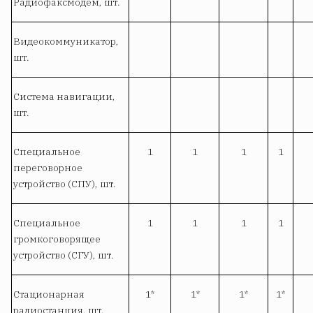
Радиофаксмодем, шт.
Видеокоммуникатор,
шт.
Система навигации,
шт.
Специальное
1
1
1
1
переговорное
устройство (СПУ), шт.
Специальное
1
1
1
1
громкоговорящее
устройство (СГУ), шт.
Стационарная
1*
1*
1*
1*
радиостанция, шт.