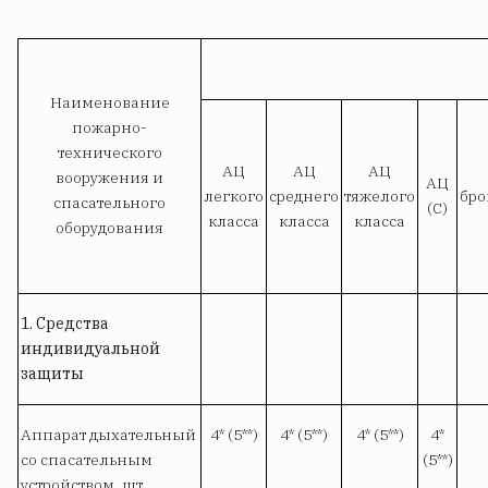
Наименование
пожарно-
технического
АЦ
АЦ
АЦ
вооружения и
АЦ
легкого
среднего
тяжелого
бро
спасательного
(С)
класса
класса
класса
оборудования
1. Средства
индивидуальной
защиты
Аппарат дыхательный
4* (5**)
4* (5**)
4* (5**)
4*
со спасательным
(5**)
устройством, шт.