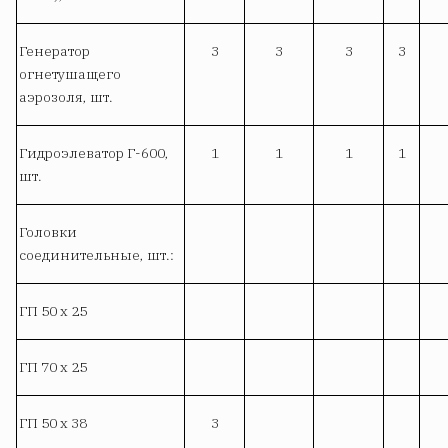
Генератор
3
3
3
3
огнетушащего
аэрозоля, шт.
Гидроэлеватор Г-600,
1
1
1
1
шт.
Головки
соединительные, шт.:
ГП 50 х 25
ГП 70 х 25
ГП 50 х 38
3