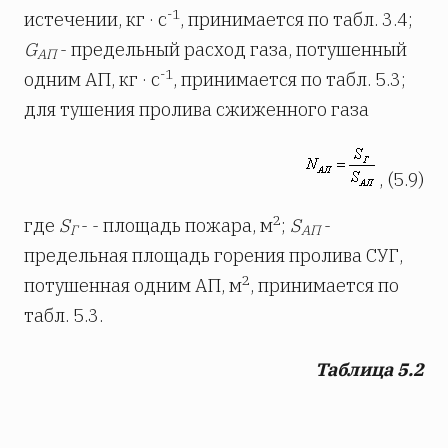
-1
истечении, кг · с
, принимается по табл. 3.4;
G
- предельный расход газа, потушенный
АП
-1
одним АП, кг · с
, принимается по табл. 5.3;
для тушения пролива сжиженного газа
, (5.9)
2
где
S
- - площадь пожара, м
;
S
-
Г
АП
предельная площадь горения пролива СУГ,
2
потушенная одним АП, м
, принимается по
табл. 5.3.
Таблица 5.2