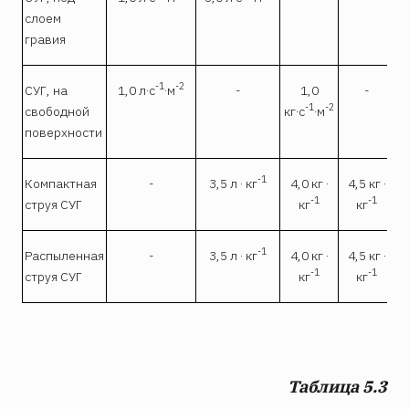
слоем
гравия
-1
-2
СУГ, на
1,0 л·с
·м
-
1,0
-
-1
-2
свободной
кг·с
·м
поверхности
-1
Компактная
-
3,5 л · кг
4,0 кг ·
4,5 кг ·
-1
-1
струя СУГ
кг
кг
-1
Распыленная
-
3,5 л · кг
4,0 кг ·
4,5 кг ·
-1
-1
струя СУГ
кг
кг
Таблица 5.3