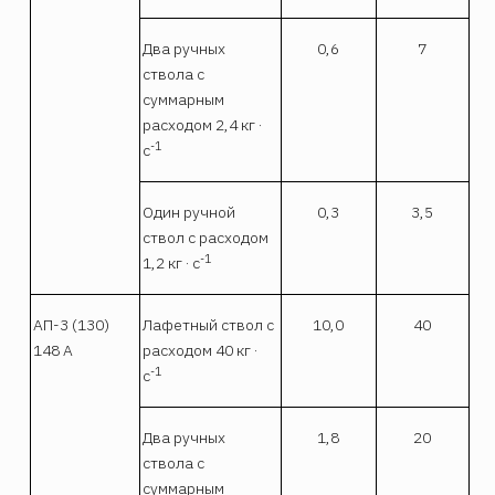
Два ручных
0,6
7
ствола с
суммарным
расходом 2,4 кг ·
-1
с
Один ручной
0,3
3,5
ствол с расходом
-1
1,2 кг · с
АП-3 (130)
Лафетный ствол с
10,0
40
148 А
расходом 40 кг ·
-1
с
Два ручных
1,8
20
ствола с
суммарным