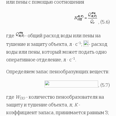
или пены с помощью соотношения
, (5.6)
где
- общий расход воды или пены на
-1
тушение и защиту объекта, л · с
;
- расход
воды или пены, который может подать одно
-1
оперативное отделение, л · с
.
Определяем запас пенообразующих веществ:
, (5.7)
где
W
- количество пенообразователя на
ПО
защиту и тушение объекта, л;
К
-
коэффициент запаса, принимается равным З;