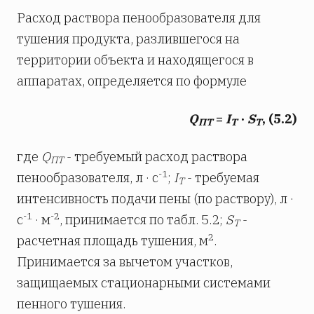
Расход раствора пенообразователя для
тушения продукта, разлившегося на
территории объекта и находящегося в
аппаратах, определяется по формуле
Q
=
I
·
S
, (5.2)
ПТ
Т
Т
где
Q
- требуемый расход раствора
ПТ
-1
пенообразователя, л · с
;
I
- требуемая
Т
интенсивность подачи пены (по раствору), л ·
-1
-2
с
· м
, принимается по табл. 5.2;
S
-
Т
2
расчетная площадь тушения, м
.
Принимается за вычетом участков,
защищаемых стационарными системами
пенного тушения.