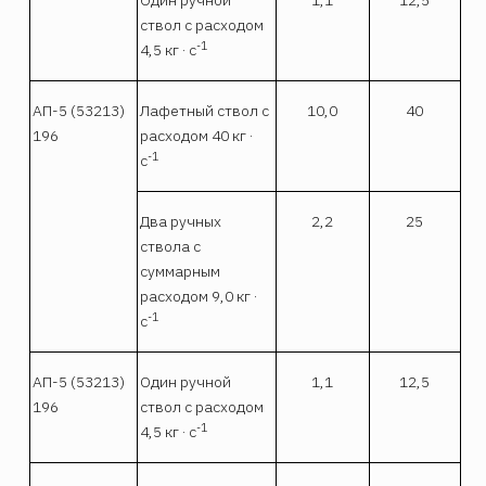
Один ручной
1,1
12,5
ствол с расходом
-1
4,5 кг · с
АП-5 (53213)
Лафетный ствол с
10,0
40
196
расходом 40 кг ·
-1
с
Два ручных
2,2
25
ствола с
суммарным
расходом 9,0 кг ·
-1
с
АП-5 (53213)
Один ручной
1,1
12,5
196
ствол с расходом
-1
4,5 кг · с