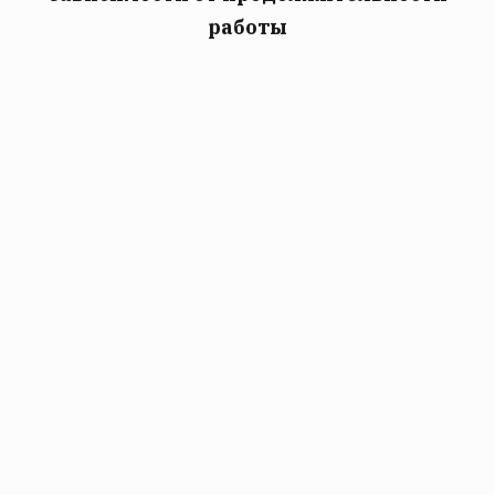
работы
Продолжительность
Продолжительность
работы, мин
отдыха, мин
15
10
30
15
45
20
60
30