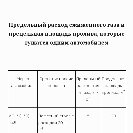
Предельный расход сжиженного газа и
предельная площадь пролива, которые
тушатся одним автомобилем
Марка
Средства подачи
Предельный
Предельная
автомобиля
порошка
расход жид.
площадь
2
и газа, кг ·
пролива, м
-1
с
АП-3 (130)
Лафетный ствол с
5
20
148
расходом 20 кг ·
-1
с