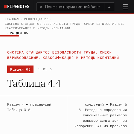
Перейти
FIRENOTES
⌕
→
к
основному
ГЛАВНАЯ
›
РЕКОМЕНДАЦИИ
›
СИСТЕМА СТАНДАРТОВ БЕЗОПАСНОСТИ ТРУДА. СМЕСИ ВЗРЫВООПАСНЫЕ.
содержанию
КЛАССИФИКАЦИЯ И МЕТОДЫ ИСПЫТАНИЙ
›
РАЗДЕЛ 05
СИСТЕМА СТАНДАРТОВ БЕЗОПАСНОСТИ ТРУДА. СМЕСИ
ВЗРЫВООПАСНЫЕ. КЛАССИФИКАЦИЯ И МЕТОДЫ ИСПЫТАНИЙ
Раздел 05
5 ИЗ 6
Таблица 4.4
Раздел 4 ← предыдущий
следующий → Раздел 6
Таблица 3.6
3. Методика определения
максимальных размеров
взрывоопасных зон при
испарении СУГ из проливов