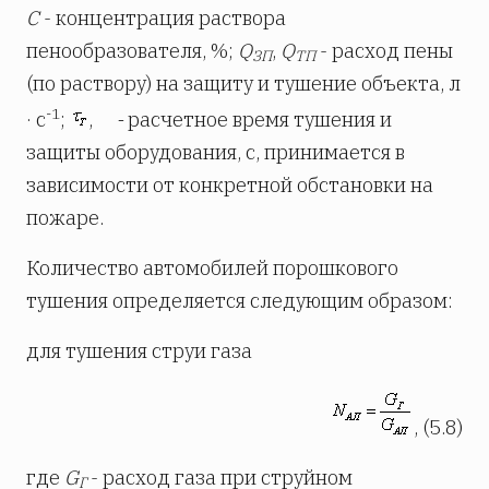
С
- концентрация раствора
пенообразователя, %;
Q
,
Q
- расход пены
ЗП
ТП
(по раствору) на защиту и тушение объекта, л
-1
· с
;
,
-
расчетное время тушения и
защиты оборудования, с, принимается в
зависимости от конкретной обстановки на
пожаре.
Количество автомобилей порошкового
тушения определяется следующим образом:
для тушения струи газа
, (5.8)
где
G
- расход газа при струйном
Г