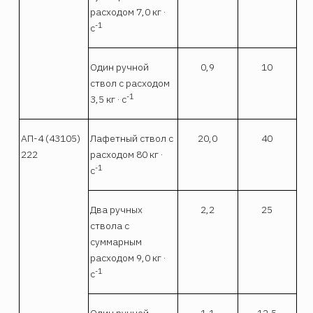
расходом 7,0 кг ·
-1
с
Один ручной
0,9
10
ствол с расходом
-1
3,5 кг · с
АП-4 (43105)
Лафетный ствол с
20,0
40
222
расходом 80 кг ·
-1
с
Два ручных
2,2
25
ствола с
суммарным
расходом 9,0 кг ·
-1
с