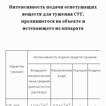
Интенсивность подачи огнетушащих
веществ для тушения СУГ,
пролившегося на объекте и
истекающего из аппарата
Интенсивность подачи средств тушения
Характер
Воздушно-
Распыленная
Порошок
Хладоны
горения
механическая
вода
пена средней
кратности (по
раствору)
-1
-2
-1
-2
СУГ, под
1,0 л·с
·м
5,0 л·с
·м
-
-