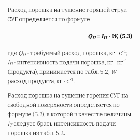
Расход порошка на тушение горящей струи
СУГ определяется по формуле
Q
=
I
·
W
, (5.3)
П
П
-1
где
Q
- требуемый расход порошка, кг · с
;
П
-
1
I
- интенсивность подачи порошка, кг · кг
П
(продукта), принимается по табл. 5.2;
W
-
-1
расход продукта, кг · с
.
Расход порошка на тушение горения СУГ на
свободной поверхности определяется по
формуле (5.2), в которой в качестве величины
I
следует брать интенсивность подачи
Т
порошка из табл. 5.2.