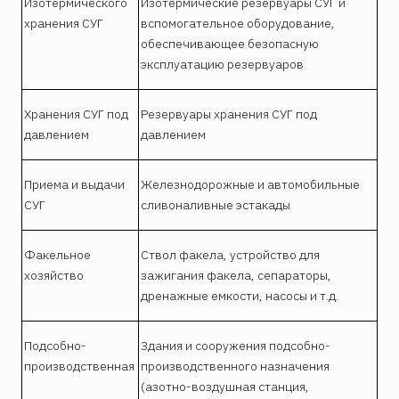
Изотермического
Изотермические резервуары СУГ и
хранения СУГ
вспомогательное оборудование,
обеспечивающее безопасную
эксплуатацию резервуаров
Хранения СУГ под
Резервуары хранения СУГ под
давлением
давлением
Приема и выдачи
Железнодорожные и автомобильные
СУГ
сливоналивные эстакады
Факельное
Ствол факела, устройство для
хозяйство
зажигания факела, сепараторы,
дренажные емкости, насосы и т.д.
Подсобно-
Здания и сооружения подсобно-
производственная
производственного назначения
(азотно-воздушная станция,