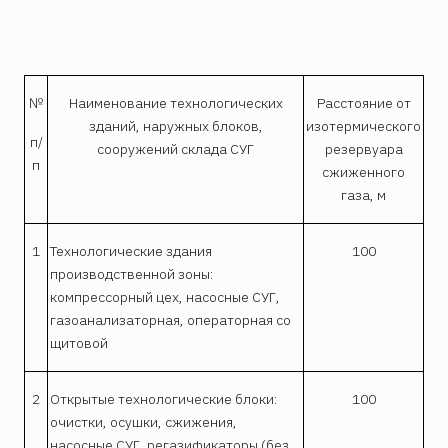
№
Наименование технологических
Расстояние от
зданий, наружных блоков,
изотермического
п/
сооружений склада СУГ
резервуара
п
сжиженного
газа, м
1
Технологические здания
100
производственной зоны:
компрессорный цех, насосные СУГ,
газоанализаторная, операторная со
щитовой
2
Открытые технологические блоки:
100
очистки, осушки, сжижения,
насосные СУГ, регазификаторы (без