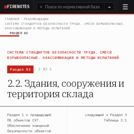
Перейти
FIRENOTES
⌕
→
к
основному
ГЛАВНАЯ
›
РЕКОМЕНДАЦИИ
›
СИСТЕМА СТАНДАРТОВ БЕЗОПАСНОСТИ ТРУДА. СМЕСИ ВЗРЫВООПАСНЫЕ.
содержанию
КЛАССИФИКАЦИЯ И МЕТОДЫ ИСПЫТАНИЙ
›
РАЗДЕЛ 02
СИСТЕМА СТАНДАРТОВ БЕЗОПАСНОСТИ ТРУДА. СМЕСИ
ВЗРЫВООПАСНЫЕ. КЛАССИФИКАЦИЯ И МЕТОДЫ ИСПЫТАНИЙ
Раздел 02
2 ИЗ 6
2.2. Здания, сооружения и
территория склада
Раздел 1 ← предыдущий
следующий → Раздел 3
ПБ объектов СУГ.
Таблица 3.1
Обеспечение пожарной
безопасности объектов