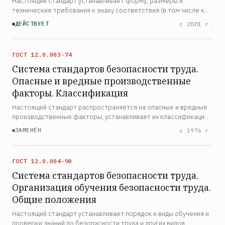
Настоящий стандарт устанавливает форму, размеры и
технические требования к знаку соответствия (в том числе к
знаку соответствия, защищенному от подделок), применяемому
ДЕЙСТВУЕТ
с 2001 г.
в Системе сертификации ГОСТ Р для указания соответст…
ГОСТ 12.0.003-74
Система стандартов безопасности труда.
Опасные и вредные производственные
факторы. Классификация
Настоящий стандарт распространяется на опасные и вредные
производственные факторы, устанавливает их классификацию
и содержит особенности разработки стандартов ССБТ на
ЗАМЕНЁН
с 1976 г.
требования и нормы по видам опасных и вредных произво…
ГОСТ 12.0.004-90
Система стандартов безопасности труда.
Организация обучения безопасности труда.
Общие положения
Настоящий стандарт устанавливает порядок и виды обучения и
проверки знаний по безопасности труда и других видов