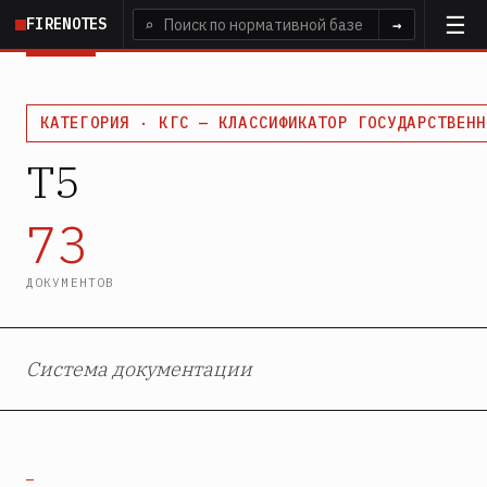
Перейти
FIRENOTES
⌕
→
к
основному
содержанию
КАТЕГОРИЯ · КГС — КЛАССИФИКАТОР ГОСУДАРСТВЕНН
Т5
73
ДОКУМЕНТОВ
Система документации
—