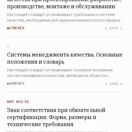
производстве, монтаже и обслуживании
Настоящий стандарт устанавливает требования к системе
качества, необходимые для оценки возможности поставщика
проектировать и поставлять продукцию, соответствующую
ОТМЕНЁН
с 1997 г.
установленным требованиям. Настоящий стандарт
применяетс…
—
Системы менеджмента качества. Основные
положения и словарь
Настоящий стандарт устанавливает основные положения
систем менеджмента качества, являющихся объектом
стандартов семейства ИСО 9000, и определяет
ЗАМЕНЁН
с 2003 г.
соответствующие термины. Настоящий стандарт может
использоваться: а) органи…
ВНП 001-01
Знак соответствия при обязательной
сертификации. Форма, размеры и
технические требования