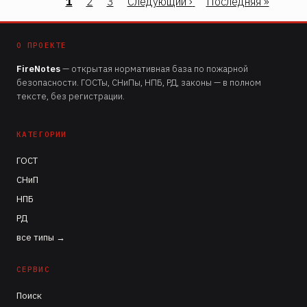
Страница
1
Страница
2
Страница
3
Следующая
Следующий ›
Последняя
Последняя »
Нумерация
страница
страница
страниц
О ПРОЕКТЕ
FireNotes
— открытая нормативная база по пожарной
безопасности. ГОСТы, СНиПы, НПБ, РД, законы — в полном
тексте, без регистрации.
КАТЕГОРИИ
ГОСТ
СНиП
НПБ
РД
все типы →
СЕРВИС
Поиск