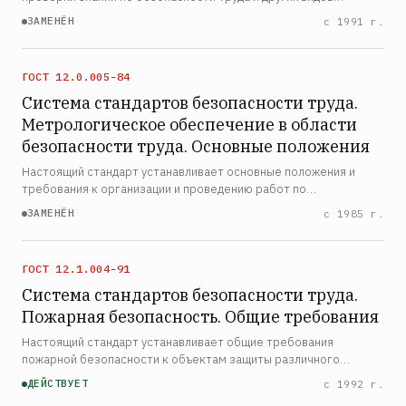
деятельности рабочих, служащих, руководителей и
ЗАМЕНЁН
с 1991 г.
специалистов народного хозяйства, а также учащихся и
распрос…
ГОСТ 12.0.005-84
Система стандартов безопасности труда.
Метрологическое обеспечение в области
безопасности труда. Основные положения
Настоящий стандарт устанавливает основные положения и
требования к организации и проведению работ по
метрологическому обеспечению в области безопасности
ЗАМЕНЁН
с 1985 г.
труда во всех отраслях народного хозяйства и
промышленности
ГОСТ 12.1.004-91
Система стандартов безопасности труда.
Пожарная безопасность. Общие требования
Настоящий стандарт устанавливает общие требования
пожарной безопасности к объектам защиты различного
назначения на всех стадиях их жизненного цикла: исследование,
ДЕЙСТВУЕТ
с 1992 г.
разработка нормативных документов, конструирование,