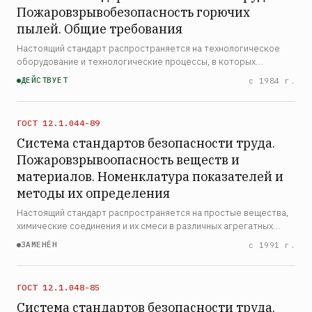
Пожаровзрывобезопасность горючих
пылей. Общие требования
Настоящий стандарт распространяется на технологическое
оборудование и технологические процессы, в которых
присутствуют горючие пыли и устанавливает общие
ДЕЙСТВУЕТ
с 1984 г.
требования к обеспечению их пожаровзрывобезопасности.
Стандарт не …
ГОСТ 12.1.044-89
Система стандартов безопасности труда.
Пожаровзрывоопасность веществ и
материалов. Номенклатура показателей и
методы их определения
Настоящий стандарт распространяется на простые вещества,
химические соединения и их смеси в различных агрегатных
состояниях и комбинациях, в том числе полимерные и
ЗАМЕНЁН
с 1991 г.
композитные материалы, применяемые в отраслях народного
…
ГОСТ 12.1.048-85
Система стандартов безопасности труда.