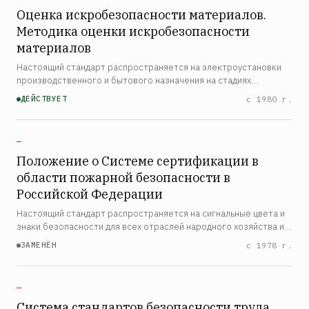
Оценка искробезопасности материалов.
Методика оценки искробезопасности
материалов
Настоящий стандарт распространяется на электроустановки
производственного и бытового назначения на стадиях
проектирования, изготовления, монтажа, наладки, испытаний и
ДЕЙСТВУЕТ
с 1980 г.
эксплуатации и устанавливает общие требования по пред…
—
Положение о Системе сертификации в
области пожарной безопасности в
Российской Федерации
Настоящий стандарт распространяется на сигнальные цвета и
знаки безопасности для всех отраслей народного хозяйства и
устанавливает назначение, характеристики и порядок
ЗАМЕНЁН
с 1978 г.
применения сигнальных цветов, а также форму, размеры…
—
Система стандартов безопасности труда.