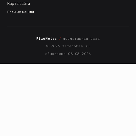
Карта сайта
Если не нашли
FireNotes
/
нормативная база
© 2026 firenotes.ru
обновлено 08·08·2026