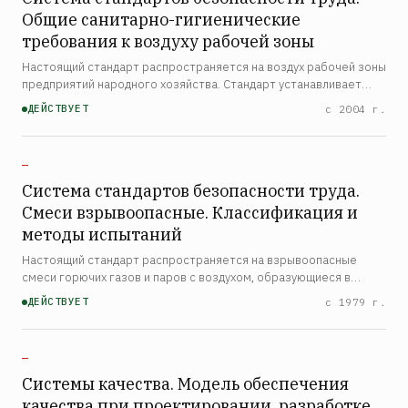
Общие санитарно-гигиенические
требования к воздуху рабочей зоны
Настоящий стандарт распространяется на воздух рабочей зоны
предприятий народного хозяйства. Стандарт устанавливает
общие санитарно-гигиенические требования к показателям
ДЕЙСТВУЕТ
с 2004 г.
микроклимата и допустимому содержанию вредных веще…
—
Система стандартов безопасности труда.
Смеси взрывоопасные. Классификация и
методы испытаний
Настоящий стандарт распространяется на взрывоопасные
смеси горючих газов и паров с воздухом, образующиеся в
процессе производства во взрывоопасных средах, способные
ДЕЙСТВУЕТ
с 1979 г.
взрываться от постороннего источника поджигания, в кото…
—
Системы качества. Модель обеспечения
качества при проектировании, разработке,