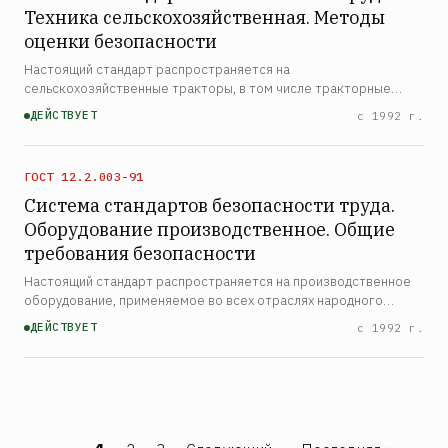
Техника сельскохозяйственная. Методы
оценки безопасности
Настоящий стандарт распространяется на
сельскохозяйственные тракторы, в том числе тракторные
самоходные шасси, промышленные модификации с/х тракторов
ДЕЙСТВУЕТ
с 1992 г.
тяговых классов от 0,6 и более, самоходные машины
сельскохозяйственные…
ГОСТ 12.2.003-91
Система стандартов безопасности труда.
Оборудование производственное. Общие
требования безопасности
Настоящий стандарт распространяется на производственное
оборудование, применяемое во всех отраслях народного
хозяйства, и устанавливает общие требования безопасности,
ДЕЙСТВУЕТ
с 1992 г.
являющиеся основой для установления требований безопа…