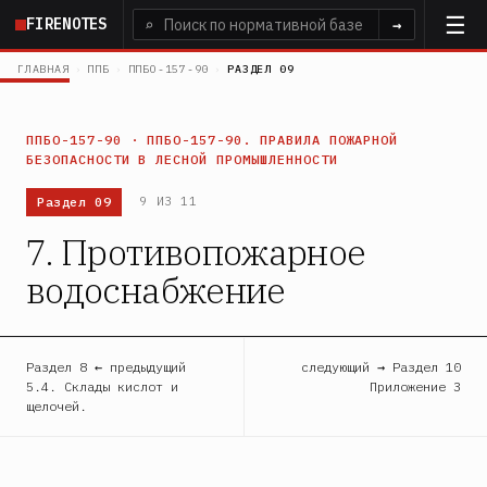
Перейти
FIRENOTES
⌕
→
к
основному
ГЛАВНАЯ
›
ППБ
›
ППБО-157-90
›
РАЗДЕЛ 09
содержанию
ППБО-157-90 · ППБО-157-90. ПРАВИЛА ПОЖАРНОЙ
БЕЗОПАСНОСТИ В ЛЕСНОЙ ПРОМЫШЛЕННОСТИ
Раздел 09
9 ИЗ 11
7. Противопожарное
водоснабжение
Раздел 8 ← предыдущий
следующий → Раздел 10
5.4. Склады кислот и
Приложение 3
щелочей.