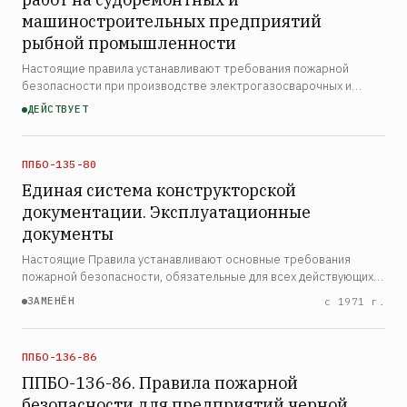
машиностроительных предприятий
рыбной промышленности
Настоящие правила устанавливают требования пожарной
безопасности при производстве электрогазосварочных и
других огневых работ на судоремонтных и
ДЕЙСТВУЕТ
машиностроительных предприятиях рыбной промышленности.
Правила распространя…
ППБО-135-80
Единая система конструкторской
документации. Эксплуатационные
документы
Настоящие Правила устанавливают основные требования
пожарной безопасности, обязательные для всех действующих и
строящихся торфопредприятий Министерства топливной
ЗАМЕНЁН
с 1971 г.
промышленности РСФСР, и определяют организацию пожарной
ох…
ППБО-136-86
ППБО-136-86. Правила пожарной
безопасности для предприятий черной