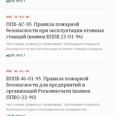
ДЕЙСТВУЕТ
противопожарной защиты, их элементов
ППБ 23-01-96
ППБ-АС-95. Правила пожарной
безопасности при эксплуатации атомных
станций (взамен ВППБ 23-01-96)
Настоящие правила устанавливают требования пожарной
безопасности при эксплуатации атомных станций концерна
«Росэнергоатом». Правила распространяются на атомные
ДЕЙСТВУЕТ
электростанции с реакторами всех типов, предусмотренных
прое…
ППБ 46-01-95
ВППБ 46-01-95. Правила пожарной
безопасности для предприятий и
организаций Роскомпечати (взамен
ППБО-22-90)
Настоящие правила устанавливают требования пожарной
безопасности для полиграфических предприятий,
книготорговых предприятий и издательств системы Комитета