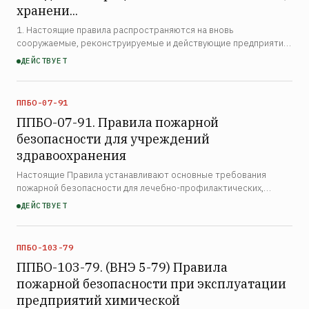
хранени...
1. Настоящие правила распространяются на вновь
сооружаемые, реконструируемые и действующие предприятия,
включая складские здания и сооружения Министерства местной
ДЕЙСТВУЕТ
промышленности РСФСР и промысловой кооперации
Роспромсове…
ППБО-07-91
ППБО-07-91. Правила пожарной
безопасности для учреждений
здравоохранения
Настоящие Правила устанавливают основные требования
пожарной безопасности для лечебно-профилактических,
санитарно-профилактических, аптечных и детских учреждений,
ДЕЙСТВУЕТ
научно-исследовательских центров и институтов, учебных за…
ППБО-103-79
ППБО-103-79. (ВНЭ 5-79) Правила
пожарной безопасности при эксплуатации
предприятий химической