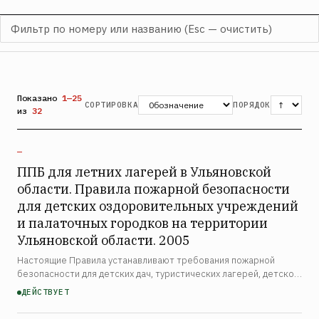
Показано
1—25
СОРТИРОВКА
ПОРЯДОК
из
32
—
ППБ для летних лагерей в Ульяновской
области. Правила пожарной безопасности
для детских оздоровительных учреждений
и палаточных городков на территории
Ульяновской области. 2005
Настоящие Правила устанавливают требования пожарной
безопасности для детских дач, туристических лагерей, детско-
юношеских спортивных школ, лагерей труда и отдыха и других
ДЕЙСТВУЕТ
детских оздоровительных учреждений, а также для п…