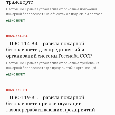
транспорте
Настоящие Правила устанавливают основные положения
пожарной безопасности на объектах и в подвижном составе
железнодорожного транспорта и являются обязательными для
ДЕЙСТВУЕТ
всех организаций, учреждений и граждан, пользующихся усл…
ППБО-114-84
ППБО-114-84. Правила пожарной
безопасности для предприятий и
организаций системы Госснаба СССР
Настоящие Правила устанавливают основные требования
пожарной безопасности для предприятий и организаций
системы Госснаба СССР, включая базы, склады и предприятия
ДЕЙСТВУЕТ
материально-технического снабжения, и являются
обязательны…
ППБО-119-81
ППБО-119-81. Правила пожарной
безопасности при эксплуатации
газоперерабатывающих предприятий