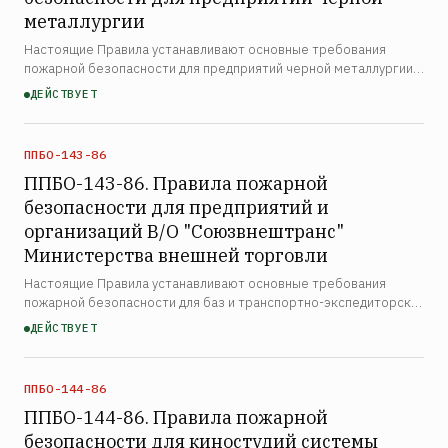
металлургии
Настоящие Правила устанавливают основные требования
пожарной безопасности для предприятий черной металлургии
при их эксплуатации и реконструкции и являются
ДЕЙСТВУЕТ
обязательными для всего инженерно-технического персонала.
Правил…
ППБО-143-86
ППБО-143-86. Правила пожарной
безопасности для предприятий и
организаций В/О "Союзвнештранс"
Министерства внешней торговли
Настоящие Правила устанавливают основные требования
пожарной безопасности для баз и транспортно-экспедиторских
центров Всесоюзного хозрасчётного внешнеторгового
ДЕЙСТВУЕТ
объединения «Союзвнештранс» Министерства внешней
торговли, …
ППБО-144-86
ППБО-144-86. Правила пожарной
безопасности для киностудий системы