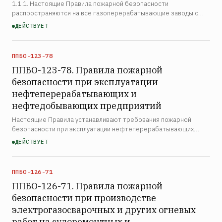
1.1.1. Настоящие Правила пожарной безопасности
распространяются на все газоперерабатывающие заводы с
момента введения их в действие. 1.1.2. Настоящие Правила не
ДЕЙСТВУЕТ
имеют обратного действия и не могут применяться в
контрольн…
ППБО-123-78
ППБО-123-78. Правила пожарной
безопасности при эксплуатации
нефтеперерабатывающих и
нефтедобывающих предприятий
Настоящие Правила устанавливают требования пожарной
безопасности при эксплуатации нефтеперерабатывающих
предприятий и содержат общие требования пожарной
ДЕЙСТВУЕТ
безопасности и специфические требования к отдельным
технологическим…
ППБО-126-71
ППБО-126-71. Правила пожарной
безопасности при производстве
электрогазосварочных и других огневых
работ на судоремонтных и