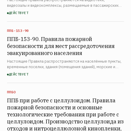
видеозалы и видеокомплексы, размещаемые в пассажирских
зданиях транспортных объектов, независимо от их
ДЕЙСТВУЕТ
ведомственной принадлежности. Правила устанавливают
требования пожар…
ППБ-153-90
ППБ-153-90. Правила пожарной
безопасности для мест рассредоточения
эвакуированного населения
Настоящие Правила распространяются на населённые пункты,
временные поселки, здания (помещения зданий), морские и
речные суда и железнодорожные вагоны, используемые для
ДЕЙСТВУЕТ
размещения эвакуированного населения, включая беженц…
ППБО
ППБ при работе с целлулоидом. Правила
пожарной безопасности и основные
технологические требования при работе с
целлулоидом. Производство целлулоида из
отходов и нитроцеллюлозной кинопленки,