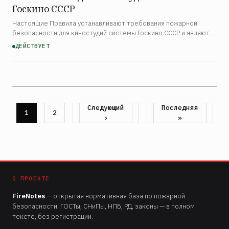
Госкино СССР
Настоящие Правила устанавливают требования пожарной
безопасности для киностудий системы Госкино СССР и являются
обязательными для всего инженерно-технического,
ДЕЙСТВУЕТ
художественно-производственного персонала, рабочих и
служащи…
Следующая
Следующий
Последняя
Последняя
Страница
1
Страница
2
Нумерация
страница
›
страница
»
страниц
О ПРОЕКТЕ
FireNotes
— открытая нормативная база по пожарной
безопасности. ГОСТы, СНиПы, НПБ, РД, законы — в полном
тексте, без регистрации.