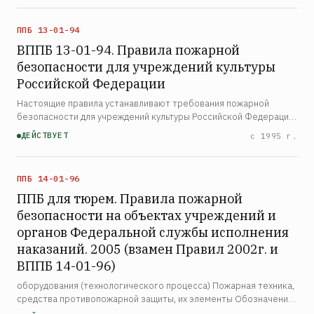
газоперера…
ППБ 13-01-94
ВППБ 13-01-94. Правила пожарной
безопасности для учреждений культуры
Российской Федерации
Настоящие правила устанавливают требования пожарной
безопасности для учреждений культуры Российской Федерации.
Правила обязательны для исполнения на территории всех
ДЕЙСТВУЕТ
с 1995 г.
учреждений культуры — театров, кинотеатров, концертных …
ППБ 14-01-96
ППБ для тюрем. Правила пожарной
безопасности на объектах учреждений и
органов Федеральной службы исполнения
наказаний. 2005 (взамен Правил 2002г. и
ВППБ 14-01-96)
оборудования (технологического процесса) Пожарная техника,
средства противопожарной защиты, их элементы Обозначение
и определение мест нахождения пожарной техники, средств