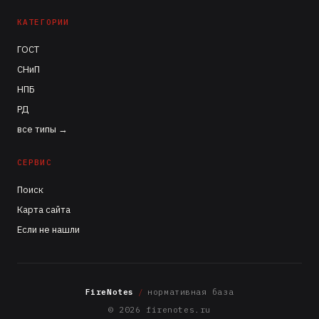
КАТЕГОРИИ
ГОСТ
СНиП
НПБ
РД
все типы →
СЕРВИС
Поиск
Карта сайта
Если не нашли
FireNotes
/
нормативная база
© 2026 firenotes.ru