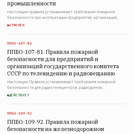
промышленности
Настоящие правила устанавливают требования пожарной
безопасности при эксплуатации предприятий, организаций,
лабораторий, опытных и исследовательских установок
ОТМЕНЁН
химической промышленности. Правила распространяются на
все де…
ППБО-107-81
ППБО-107-81. Правила пожарной
безопасности для предприятий и
организаций государственного комитета
СССР по телевидению и радиовещанию
Настоящие Правила устанавливают требования пожарной
безопасности для радиотелецентров, радиодомов,
спецавтобаз, редакций, студий телевизионных фильмов,
ДЕЙСТВУЕТ
творческих объединений и других предприятий и организаций
системы Го…
ППБО-109-92
ППБО-109-92. Правила пожарной
безопасности на железнодорожном