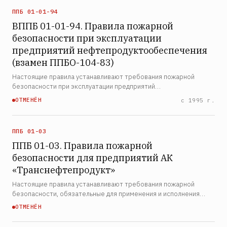
ППБ 01-01-94
ВППБ 01-01-94. Правила пожарной
безопасности при эксплуатации
предприятий нефтепродуктообеспечения
(взамен ППБО-104-83)
Настоящие правила устанавливают требования пожарной
безопасности при эксплуатации предприятий
нефтепродуктообеспечения. Правила распространяются на
ОТМЕНЁН
с 1995 г.
нефтебазы, топливно-раздаточные склады, автозаправочные
станции, объекты…
ППБ 01-03
ППБ 01-03. Правила пожарной
безопасности для предприятий АК
«Транснефтепродукт»
Настоящие правила устанавливают требования пожарной
безопасности, обязательные для применения и исполнения
органами государственной власти, органами местного
ОТМЕНЁН
самоуправления, организациями, их должностными лицами, а
также…