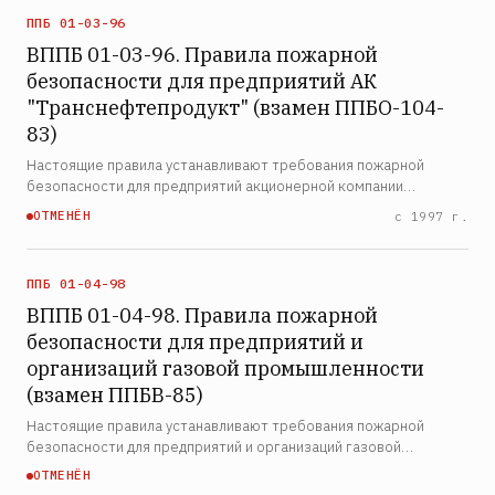
ППБ 01-03-96
ВППБ 01-03-96. Правила пожарной
безопасности для предприятий АК
"Транснефтепродукт" (взамен ППБО-104-
83)
Настоящие правила устанавливают требования пожарной
безопасности для предприятий акционерной компании
трубопроводного транспорта нефтепродуктов
ОТМЕНЁН
с 1997 г.
«Транснефтепродукт». Правила распространяются на
нефтепродуктопроводные пред…
ППБ 01-04-98
ВППБ 01-04-98. Правила пожарной
безопасности для предприятий и
организаций газовой промышленности
(взамен ППБВ-85)
Настоящие правила устанавливают требования пожарной
безопасности для предприятий и организаций газовой
промышленности. Правила распространяются на объекты
ОТМЕНЁН
добычи, подготовки, транспортирования и хранения газа,