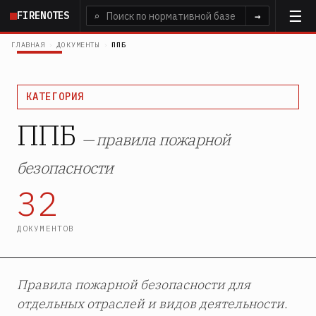
Перейти
FIRENOTES
⌕
→
к
основному
ГЛАВНАЯ
›
ДОКУМЕНТЫ
›
ППБ
содержанию
КАТЕГОРИЯ
ППБ
— правила пожарной
безопасности
32
ДОКУМЕНТОВ
Правила пожарной безопасности для
отдельных отраслей и видов деятельности.