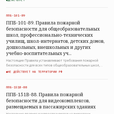
ДЕЙСТВУЕТ
Российской Федерации по печати. Правила обязательны для
исполнени…
ППБ-101-89
ППБ-101-89. Правила пожарной
безопасности для общеобразовательных
школ, профессионально-технических
училищ, школ-интернатов, детских домов,
дошкольных, внешкольных и других
учебно-воспитательных уч...
Настоящие Правила устанавливают требования пожарной
безопасности для всех типов общеобразовательных школ,
профессионально-технических училищ, школ-интернатов (в том
НЕ ДЕЙСТВУЕТ НА ТЕРРИТОРИИ РФ
числе для детей с дефектами умственного и физического р…
ППБ-151В-88
ППБ-151В-88. Правила пожарной
безопасности для видеокомплексов,
размещаемых в пассажирских зданиях
Настоящие правила распространяются на видеотеки,