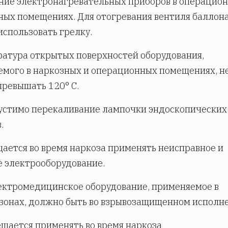
ние электронагревательных приборов в операцио
ных помещениях. Для отогревания вентиля баллон
использовать грелку.
ратура открытых поверхностей оборудования,
мого в наркозных и операционных помещениях, н
ревышать 120° С.
устимо перекаливание лампочки эндоскопических
.
щается во время наркоза применять неисправное и
 электрооборудование.
лектромедицинское оборудование, применяемое в
зонах, должно быть во взрывозащищенном исполн
ещается применять во время наркоза