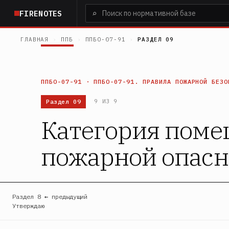
Перейти
⌕
FIRENOTES
к
основному
ГЛАВНАЯ
›
ППБ
›
ППБО-07-91
›
РАЗДЕЛ 09
содержанию
ППБО-07-91 · ППБО-07-91. ПРАВИЛА ПОЖАРНОЙ БЕЗО
Раздел 09
9 ИЗ 9
Категория поме
пожарной опасн
Раздел 8 ← предыдущий
Утверждаю