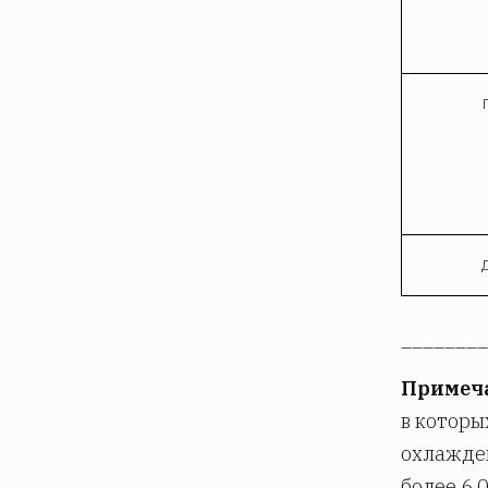
________
Примеч
в которы
охлажден
более 6,