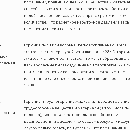
помещении, превышающее 5 кПа. Вещества и материа
способные взрываться и гореть при взаимодействии с
водой, кислородом воздуха или друг с другом в таком
количестве, что расчетное избыточное давление взры
помещении превышает 5 кПа.
Б
Горючие пыли или волокна, легковоспламеняющиеся
жидкости с температурой вспышки более 28° С, горюч
ыво-
жидкости в таком количестве, что могут образовывать
опасная
взрывоопасные пылевоздушные или паровоздушные с
при воспламенении которых развивается расчетное
избыточное давление взрыва в помещении, превыша
5 кПа.
В
Горючие и трудногорючие жидкости, твердые горючие
трудногорючие вещества и материалы (в том числе пы
опасная
волокна), вещества и материалы, способные при
взаимодействии с водой, кислородом воздуха или друг
другом только гореть, при условии, что помещения, в