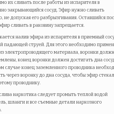
мо их сливать после работы из испарителя в
но закрывающийся сосуд. Эфир нужно сливать
, не допуская его разбрызгивания. Оставшийся по
эфир сливать в раковину запрещается.
кается налив эфира из испарителя в приемный сос
й падающей струей. Для этого необходимо примен
из электропроводящего материала, воронки долж
емлены, конец воронки должен достигать дна сосуд
м случае конец заземленного проводника необхо
ть через воронку до дна сосуда, чтобы эфир стекал
 этому проводнику.
 слива наркотика следует промыть теплой водой
ль, шланги и все съемные детали наркозного
.