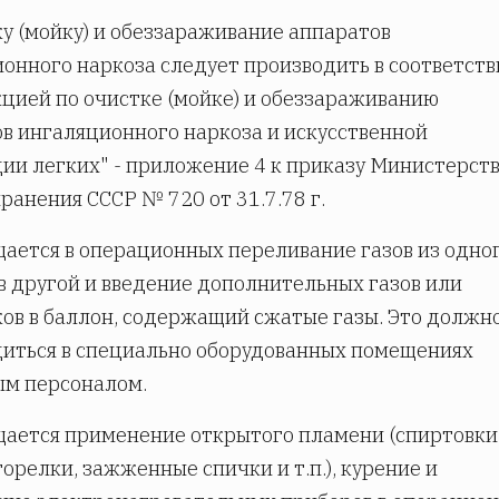
ку (мойку) и обеззараживание аппаратов
онного наркоза следует производить в соответств
цией по очистке (мойке) и обеззараживанию
в ингаляционного наркоза и искусственной
ии легких" - приложение 4 к приказу Министерст
ранения СССР № 720 от 31.7.78 г.
щается в операционных переливание газов из одно
в другой и введение дополнительных газов или
ов в баллон, содержащий сжатые газы. Это должн
иться в специально оборудованных помещениях
ым персоналом.
щается применение открытого пламени (спиртовки
горелки, зажженные спички и т.п.), курение и