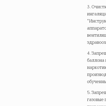
3. Очист
ингаляци
"Инструк
аппарато
вентиляц
здравоох
4. Запре
баллона 
наркотик
производ
обученн
5. Запре
газовые 