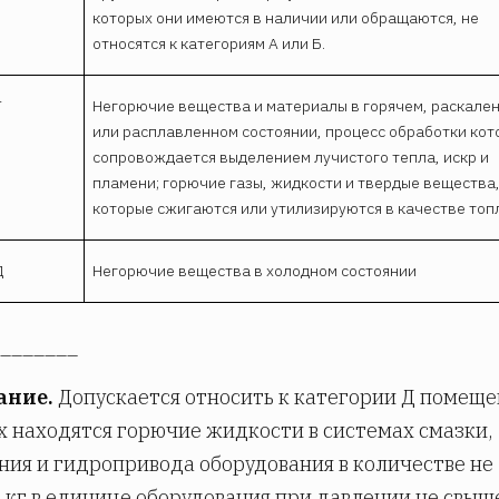
которых они имеются в наличии или обращаются, не
относятся к категориям А или Б.
Г
Негорючие вещества и материалы в горячем, раскале
или расплавленном состоянии, процесс обработки кот
сопровождается выделением лучистого тепла, искр и
пламени; горючие газы, жидкости и твердые вещества
которые сжигаются или утилизируются в качестве топ
Д
Негорючие вещества в холодном состоянии
_______
ание.
Допускается относить к категории Д помеще
х находятся горючие жидкости в системах смазки,
ия и гидропривода оборудования в количестве не
0 кг в единице оборудования при давлении не свыше