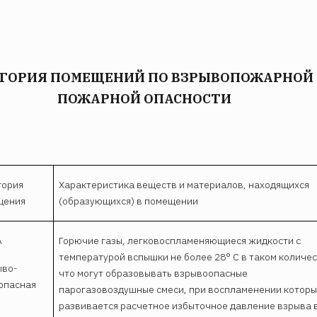
ГОРИЯ ПОМЕЩЕНИЙ ПО ВЗРЫВОПОЖАРНОЙ
ПОЖАРНОЙ ОПАСНОСТИ
гория
Характеристика веществ и материалов, находящихся
щения
(образующихся) в помещении
А
Горючие газы, легковоспламеняющиеся жидкости с
температурой вспышки не более 28° С в таком количес
ыво-
что могут образовывать взрывоопасные
опасная
парогазовоздушные смеси, при воспламенении которы
развивается расчетное избыточное давление взрыва 