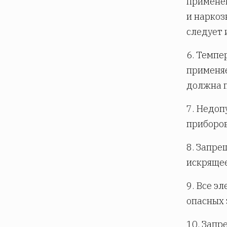
примене
и наркоз
следует 
6. Темпе
применяе
должна п
7. Недоп
приборов
8. Запре
искрящее
9. Все э
опасных 
10. Запр