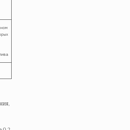
нном
орых
,
лива
ния,
 0,2