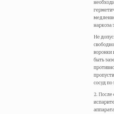
необходи
герметич
медленно
наркоза 
Не допус
свободно
воронки 
быть заз
противно
пропусти
сосуд по
2. После
испарите
аппарата