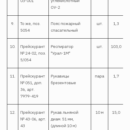
03-001
углекислотный
ОУ-2
9.
То же, поз.
Пояс пожарный
шт.
1,3
5054
спасательный
10.
Прейскурант
Респиратор
шт.
103,0
№ 24-02, поз.
"Урал-1М"
5/054
11.
Прейскурант
Рукавицы
пара
1,7
1
№ 051, доп.
брезентовые
36, арт.
7979-419
12.
Прейскурант
Рукав льняной
10 м
15,0
1
№ 43-06, арт.
диам. 51 мм,
43
(длиной 10 м)