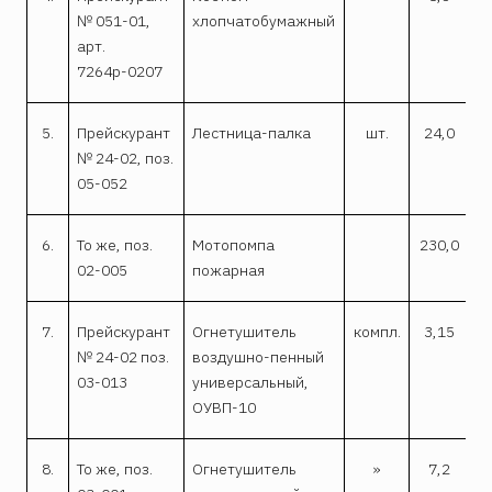
№ 051-01,
хлопчатобумажный
арт.
7264р-0207
5.
Прейскурант
Лестница-палка
шт.
24,0
№ 24-02, поз.
05-052
6.
То же, поз.
Мотопомпа
230,0
02-005
пожарная
7.
Прейскурант
Огнетушитель
компл.
3,15
3
№ 24-02 поз.
воздушно-пенный
03-013
универсальный,
ОУВП-10
8.
То же, поз.
Огнетушитель
»
7,2
2