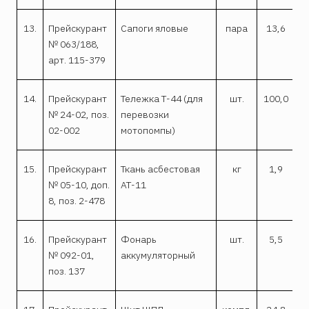
13.
Прейскурант
Сапоги яловые
пара
13,6
№ 063/188,
арт. 115-379
14.
Прейскурант
Тележка Т-44 (для
шт.
100,0
№ 24-02, поз.
перевозки
02-002
мотопомпы)
15.
Прейскурант
Ткань асбестовая
кг
1,9
2
№ 05-10, доп.
АТ-11
8, поз. 2-478
16.
Прейскурант
Фонарь
шт.
5,5
№ 092-01,
аккумуляторный
поз. 137