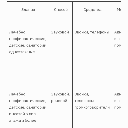
Здания
Способ
Средства
Места
Лечебно-
Звуковой
Звонки, телефоны
Админ
профилактические,
и служ
детские, санатории
помещ
одноэтажные
Лечебно-
Звуковой,
Звонки,
Админ
профилактические,
речевой
телефоны,
и служ
детские, санатории
громкоговорители
помещ
высотой в два
этажа и более