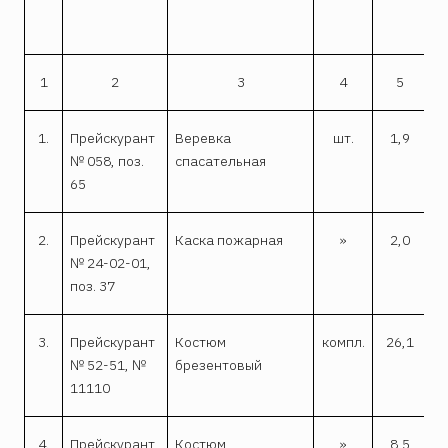
1
1
2
3
4
5
1.
Прейскурант
Веревка
шт.
1,9
№ 058, поз.
спасательная
65
2.
Прейскурант
Каска пожарная
»
2,0
№ 24-02-01,
поз. 37
3.
Прейскурант
Костюм
компл.
26,1
№ 52-51, №
брезентовый
11110
4.
Прейскурант
Костюм
»
8,5