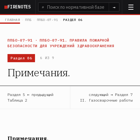
Перейти
FIRENOTES
⌕
→
к
основному
ГЛАВНАЯ
›
ППБ
›
ППБО-07-91
›
РАЗДЕЛ 06
содержанию
ППБО-07-91 · ППБО-07-91. ПРАВИЛА ПОЖАРНОЙ
БЕЗОПАСНОСТИ ДЛЯ УЧРЕЖДЕНИЙ ЗДРАВООХРАНЕНИЯ
Раздел 06
6 ИЗ 9
Примечания.
Раздел 5 ← предыдущий
следующий → Раздел 7
Таблица 2
II. Газосварочные работы
Примечания.