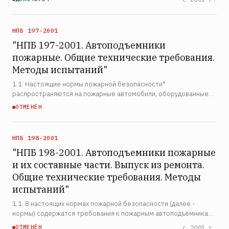
районах России с умеренно холодным, холодным и очень …
НПБ 197-2001
"НПБ 197-2001. Автоподъемники
пожарные. Общие технические требования.
Методы испытаний"
1.1. Настоящие нормы пожарной безопасности*
распространяются на пожарные автомобили, оборудованные
специальными стационарными надстройками в виде поворотных
ОТМЕНЁН
коленчатых, телескопических и коленчато-телескопических
стрелов…
НПБ 198-2001
"НПБ 198-2001. Автоподъемники пожарные
и их составные части. Выпуск из ремонта.
Общие технические требования. Методы
испытаний"
1.1. В настоящих нормах пожарной безопасности (далее -
нормы) содержатся требования к пожарным автоподъёмникам
(далее - АПК), выпущенным из капитального ремонта, а также
ОТМЕНЁН
с 2001 г.