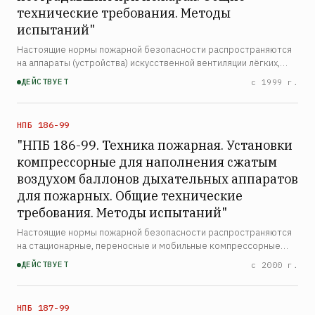
технические требования. Методы
испытаний"
Настоящие нормы пожарной безопасности распространяются
на аппараты (устройства) искусственной вентиляции лёгких,
предназначенные для оказания доврачебной помощи
ДЕЙСТВУЕТ
с 1999 г.
пострадавшим при пожарах. Нормы устанавливают общие
техниче…
НПБ 186-99
"НПБ 186-99. Техника пожарная. Установки
компрессорные для наполнения сжатым
воздухом баллонов дыхательных аппаратов
для пожарных. Общие технические
требования. Методы испытаний"
Настоящие нормы пожарной безопасности распространяются
на стационарные, переносные и мобильные компрессорные
установки для наполнения сжатым воздухом баллонов
ДЕЙСТВУЕТ
с 2000 г.
дыхательных аппаратов для пожарных. Настоящие нормы
устанавли…
НПБ 187-99