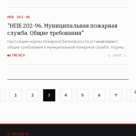
подлежащих защите автоматическими установками
пожаротушения и а…
НПБ 202-96
"НПБ 202-96. Муниципальная пожарная
служба. Общие требования"
Настоящие нормы пожарной безопасности устанавливают
общие требования к муниципальной пожарной службе. Нормы
распространяются на подразделения муниципальной пожарной
ОТМЕНЁН
с 1997 г.
охраны, создаваемые органами местного самоуправления, и…
Страница
1
Страница
2
Страница
3
Страница
4
Страница
5
Страница
6
Страница
7
О ПРОЕКТЕ