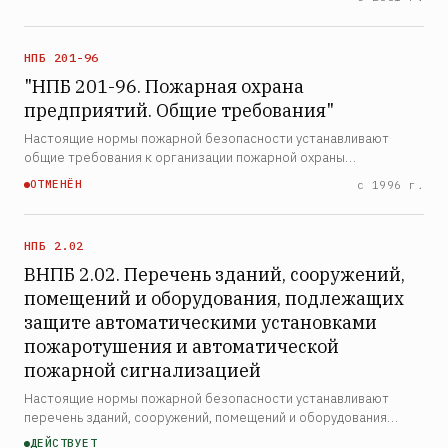
применяемого для образования пены в воздушно-пенных ств…
НПБ 201-96
"НПБ 201-96. Пожарная охрана
предприятий. Общие требования"
Настоящие нормы пожарной безопасности устанавливают
общие требования к организации пожарной охраны
предприятий. Нормы распространяются на объектовые
ОТМЕНЁН
с 1996 г.
подразделения пожарной охраны всех форм собственности и
устанавливают т…
НПБ 2.02
ВНПБ 2.02. Перечень зданий, сооружений,
помещений и оборудования, подлежащих
защите автоматическими установками
пожаротушения и автоматической
пожарной сигнализацией
Настоящие нормы пожарной безопасности устанавливают
перечень зданий, сооружений, помещений и оборудования
Министерства путей сообщения Российской Федерации,
ДЕЙСТВУЕТ