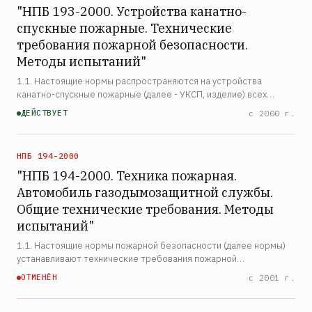
"НПБ 193-2000. Устройства канатно-
спускные пожарные. Технические
требования пожарной безопасности.
Методы испытаний"
1.1. Настоящие нормы распространяются на устройства
канатно-спускные пожарные (далее - УКСП, изделие) всех
типов, предназначенные для использования подразделениями
ДЕЙСТВУЕТ
с 2000 г.
Государственной противопожарной службы (ГПС) МВД России,…
НПБ 194-2000
"НПБ 194-2000. Техника пожарная.
Автомобиль газодымозащитной службы.
Общие технические требования. Методы
испытаний"
1.1. Настоящие нормы пожарной безопасности (далее нормы)
устанавливают технические требования пожарной
безопасности, а также методы испытаний вновь
ОТМЕНЁН
с 2001 г.
разрабатываемых и модернизируемых пожарных автомобилей
газодымозащитной …