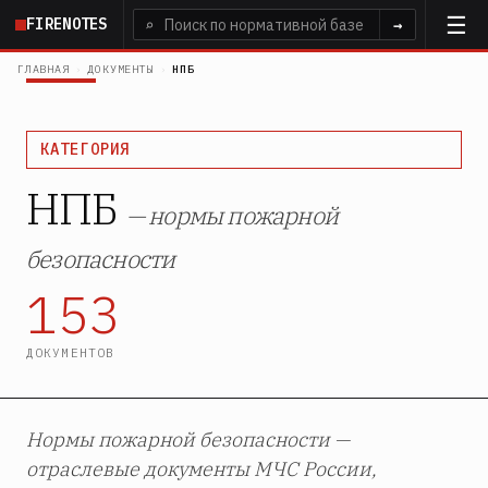
Перейти
FIRENOTES
⌕
→
к
основному
ГЛАВНАЯ
›
ДОКУМЕНТЫ
›
НПБ
содержанию
КАТЕГОРИЯ
НПБ
— нормы пожарной
безопасности
153
ДОКУМЕНТОВ
Нормы пожарной безопасности —
отраслевые документы МЧС России,