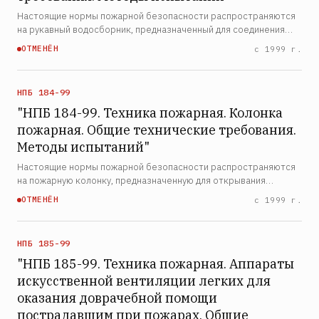
Настоящие нормы пожарной безопасности распространяются
на рукавный водосборник, предназначенный для соединения
двух потоков воды из пожарной колонки и подвода её к
ОТМЕНЁН
с 1999 г.
всасывающему патрубку пожарного насоса. Нормы
устанавлив…
НПБ 184-99
"НПБ 184-99. Техника пожарная. Колонка
пожарная. Общие технические требования.
Методы испытаний"
Настоящие нормы пожарной безопасности распространяются
на пожарную колонку, предназначенную для открывания
(закрывания) подземных гидрантов и присоединения пожарных
ОТМЕНЁН
с 1999 г.
рукавов для отбора воды из водопроводных сетей на пожар…
НПБ 185-99
"НПБ 185-99. Техника пожарная. Аппараты
искусственной вентиляции легких для
оказания доврачебной помощи
пострадавшим при пожарах. Общие