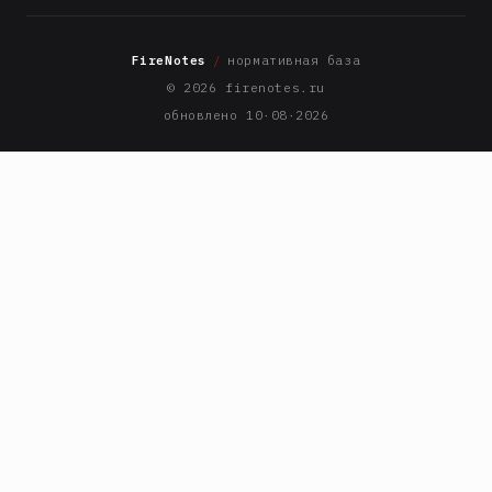
FireNotes
/
нормативная база
© 2026 firenotes.ru
обновлено 10·08·2026