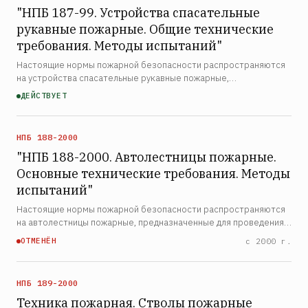
"НПБ 187-99. Устройства спасательные
рукавные пожарные. Общие технические
требования. Методы испытаний"
Настоящие нормы пожарной безопасности распространяются
на устройства спасательные рукавные пожарные,
предназначенные для самостоятельной эвакуации людей из
ДЕЙСТВУЕТ
зданий при пожаре. Нормы устанавливают общие технические
требова…
НПБ 188-2000
"НПБ 188-2000. Автолестницы пожарные.
Основные технические требования. Методы
испытаний"
Настоящие нормы пожарной безопасности распространяются
на автолестницы пожарные, предназначенные для проведения
спасательных работ и обеспечения доступа пожарных к
ОТМЕНЁН
с 2000 г.
верхним этажам и кровлям зданий и сооружений. Нормы уста…
НПБ 189-2000
Техника пожарная. Стволы пожарные