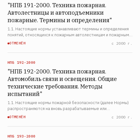
"НПБ 191-2000. Техника пожарная.
Автолестницы и автоподъемники
пожарные. Термины и определения"
1.1. Настоящие нормы устанавливают термины и определения
понятий, относящихся к пожарным автолестницам и пожарным
автоподъемникам. Термины, установленные настоящими
ОТМЕНЁН
с 2000 г.
нормами, обязательны для применения во всех видах докум…
НПБ 192-2000
"НПБ 192-2000. Техника пожарная.
Автомобиль связи и освещения. Общие
технические требования. Методы
испытаний"
1.1. Настоящие нормы пожарной безопасности (далее Нормы)
распространяются на вновь разрабатываемые или
модернизируемые пожарные автомобили связи и освещения
ОТМЕНЁН
с 2000 г.
(далее АСО), создаваемые на различных автомобильных шасси,
а та…
НПБ 193-2000