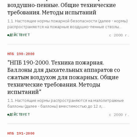
воздушно-пенные. Общие технические
требования. Методы испытаний
1.1. Настоящие нормы пожарной безопасности (далее - нормы)
распространяются на пожарные воздушно-пенные стволы
(далее - стволы), предназначенные для формирования и
ДЕЙСТВУЕТ
с 2000 г.
направления струй воздушно-механической пены низкой крат…
НПБ 190-2000
"НПБ 190-2000. Техника пожарная.
Баллоны для дыхательных аппаратов со
сжатым воздухом для пожарных. Общие
технические требования. Методы
испытаний"
1.1. Настоящие нормы распространяются на малолитражные
баллоны (далее - баллоны) вместимостью до 12 л,
рассчитанные на рабочее давление не более 31 МПа (316 кгс/
ДЕЙСТВУЕТ
с 2000 г.
см2) и предназначенные для использования в составе
дыхатель…
НПБ 191-2000