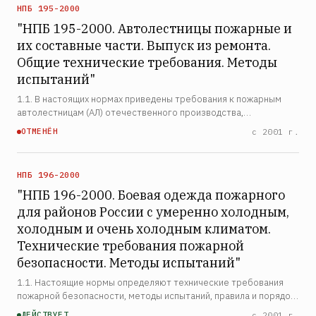
НПБ 195-2000
"НПБ 195-2000. Автолестницы пожарные и
их составные части. Выпуск из ремонта.
Общие технические требования. Методы
испытаний"
1.1. В настоящих нормах приведены требования к пожарным
автолестницам (АЛ) отечественного производства,
выпущенным из капитального ремонта, а также методы их
ОТМЕНЁН
с 2001 г.
испытаний. 1.2. Предприятия, осуществляющие ремонт АЛ,
должны …
НПБ 196-2000
"НПБ 196-2000. Боевая одежда пожарного
для районов России с умеренно холодным,
холодным и очень холодным климатом.
Технические требования пожарной
безопасности. Методы испытаний"
1.1. Настоящие нормы определяют технические требования
пожарной безопасности, методы испытаний, правила и порядок
оценки качества боевой одежды пожарного для работы в
ДЕЙСТВУЕТ
с 2001 г.