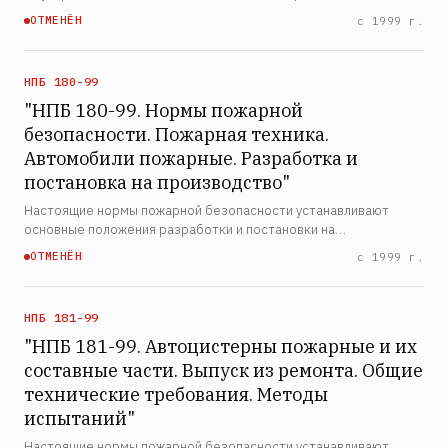
автомобильных прицепов и переносных электросиловых
ОТМЕНЁН
с 1999 г.
установок, реагирующие на ток утечки и предназначенные для
авто…
НПБ 180-99
"НПБ 180-99. Нормы пожарной
безопасности. Пожарная техника.
Автомобили пожарные. Разработка и
постановка на производство"
Настоящие нормы пожарной безопасности устанавливают
основные положения разработки и постановки на
производство новых (модернизируемых) пожарных
ОТМЕНЁН
с 1999 г.
автомобилей и прицепов, предназначенных для использования в
подразделениях Г…
НПБ 181-99
"НПБ 181-99. Автоцистерны пожарные и их
составные части. Выпуск из ремонта. Общие
технические требования. Методы
испытаний"
Настоящие нормы пожарной безопасности устанавливают