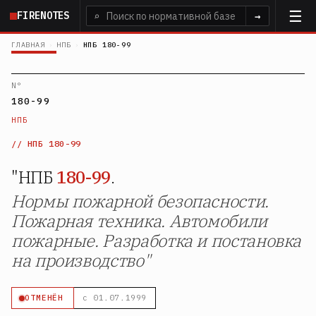
Перейти
FIRENOTES
⌕
→
к
основному
ГЛАВНАЯ
›
НПБ
›
НПБ 180-99
содержанию
N°
180-99
НПБ
НПБ 180-99
"НПБ
180-99
.
Нормы пожарной безопасности.
Пожарная техника. Автомобили
пожарные. Разработка и постановка
на производство"
ОТМЕНЁН
с 01.07.1999