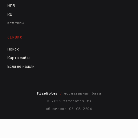
НПБ
РД
все типы →
СЕРВИС
Поиск
Карта сайта
Если не нашли
FireNotes
/
нормативная база
© 2026 firenotes.ru
обновлено 06·08·2026