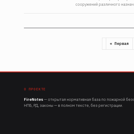
сооружений различного назнач
Первая
« Первая
Нумерация
страница
страниц
О ПРОЕКТЕ
FireNotes
— открытая нормативная база по пожарной безо
НПБ, РД, законы — в полном тексте, без регистрации.