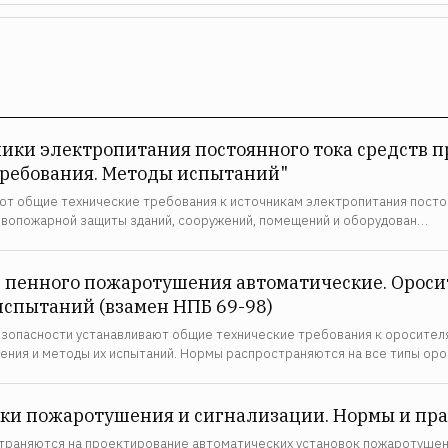
ники электропитания постоянного тока средств 
ребования. Методы испытаний"
т общие технические требования к источникам электропитания постоя
ивопожарной защиты зданий, сооружений, помещений и оборудован…
и пенного пожаротушения автоматические. Ороси
испытаний (взамен НПБ 69-98)
опасности устанавливают общие технические требования к оросителя
ения и методы их испытаний. Нормы распространяются на все типы ор
вки пожаротушения и сигнализации. Нормы и пр
траняются на проектирование автоматических установок пожаротушени