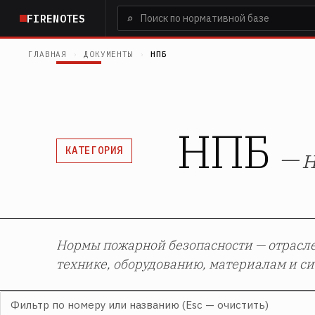
Перейти
⌕
FIRENOTES
к
основному
ГЛАВНАЯ
›
ДОКУМЕНТЫ
›
НПБ
содержанию
НПБ
— 
КАТЕГОРИЯ
Нормы пожарной безопасности — отрасл
технике, оборудованию, материалам и с