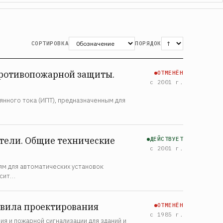
СОРТИРОВКА
ПОРЯДОК
противопожарной защиты.
ОТМЕНЁН
с 2001 г.
нного тока (ИПТ), предназначенным для
тели. Общие технические
ДЕЙСТВУЕТ
с 2001 г.
м для автоматических установок
осит…
авила проектирования
ОТМЕНЁН
с 1985 г.
я и пожарной сигнализации для зданий и