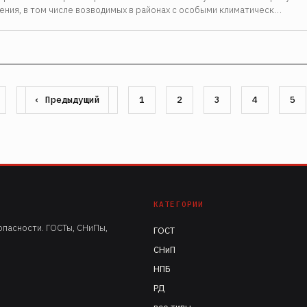
ения, в том числе возводимых в районах с особыми климатическ…
Предыдущая
‹ Предыдущий
Страница
1
Страница
2
Страница
3
Страница
4
Страни
5
страница
КАТЕГОРИИ
пасности. ГОСТы, СНиПы,
ГОСТ
СНиП
НПБ
РД