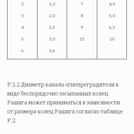
2
1,0
7
4,0
3
2,0
8
5,0
4
2,5
9
6,3
5
3,0
15
10
6
3,6
Р.2.2 Диаметр канала огнепреградителя в
виде беспорядочно засыпанных колец
Рашига может приниматься в зависимости
от размера колец Рашига согласно таблице
Р.2: