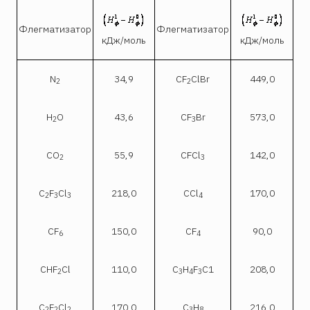
Флегматизатор
Флегматизатор
кДж/моль
кДж/моль
N
34,9
CF
ClBr
449,0
2
2
Н
О
43,6
СF
Вr
573,0
2
3
СО
55,9
CFCl
142,0
2
3
С
F
Cl
218,0
CCl
170,0
2
3
3
4
СF
150,0
CF
90,0
6
4
CHF
Cl
110,0
С
Н
F
С1
208,0
2
3
4
3
С
F
Сl
170,0
С
Н
216,0
2
2
2
3
8