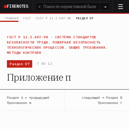
Перейти
FIRENOTES
⌕
→
к
основному
ГЛАВНАЯ
›
ГОСТ
›
ГОСТ Р 12.3.047-98
›
РАЗДЕЛ 07
содержанию
ГОСТ Р 12.3.047-98 · СИСТЕМА СТАНДАРТОВ
БЕЗОПАСНОСТИ ТРУДА. ПОЖАРНАЯ БЕЗОПАСНОСТЬ
ТЕХНОЛОГИЧЕСКИХ ПРОЦЕССОВ. ОБЩИЕ ТРЕБОВАНИЯ.
МЕТОДЫ КОНТРОЛЯ
Раздел 07
7 ИЗ 12
Приложение п
Раздел 6 ← предыдущий
следующий → Раздел 8
Приложение м
Приложение т