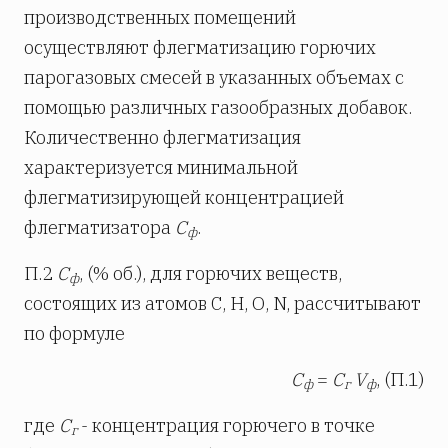
производственных помещений
осуществляют флегматизацию горючих
парогазовых смесей в указанных объемах с
помощью различных газообразных добавок.
Количественно флегматизация
характеризуется минимальной
флегматизирующей концентрацией
флегматизатора
С
.
ф
П.2
С
, (% об.), для горючих веществ,
ф
состоящих из атомов С, Н, О, N, рассчитывают
по формуле
С
=
С
V
, (П.1)
ф
г
ф
где
С
- концентрация горючего в точке
г