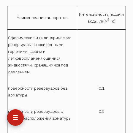
Интенсивность подачи
Наименование аппаратов
2
воды, л/(м
· с)
Сферические и цилиндрические
резервуары со сжиженными
горючими газами и
легковоспламеняющимися
жидкостями, хранящимися под
давлением:
поверхности резервуаров без
0,1
арматуры
поверхности резервуаров в
0,5
☰
местах расположения арматуры