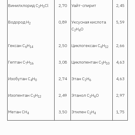
Винилхлорид С
Н
Сl
2,70
Уайт-спирит
2,45
2
3
Водород Н
0,89
Уксусная кислота
5,59
2
С
Н
O
2
4
Гексан C
H
2,50
Циклогексан C
H
2,66
6
14
6
12
Гептан С
Н
3,08
Циклопентан С
Н
4,63
7
16
5
10
Изобутан С
Н
2,74
Этан С
Н
4,63
4
0
2
6
Изопентан С
Н
2,49
Этанол С
Н
О
2,97
5
12
2
6
Метан СН
3,50
Этилен С
Н
1,75
4
2
4