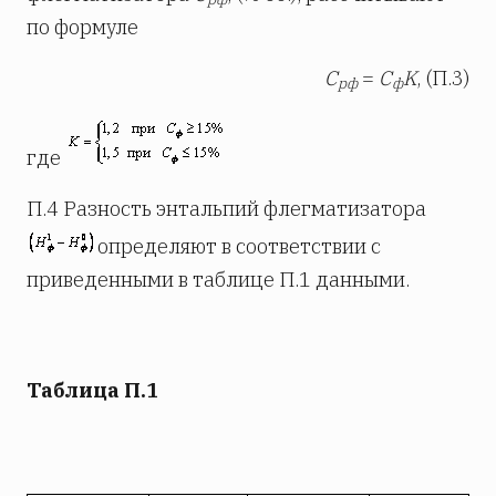
по формуле
С
=
С
K
, (П.3)
рф
ф
где
П.4 Разность энтальпий флегматизатора
определяют в соответствии с
приведенными в таблице П.1 данными.
Таблица П.1