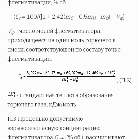
флегматизации, % об.
(
С
= 100/([1 + 2,42(
m
+ 0,5
m
-
m
) +
V
];
г
C
H
O
ф
V
- число молей флегматизатора,
ф
приходящееся на один моль горючего в
смеси, соответствующей по составу точке
флегматизации:
, (П.2)
- стандартная теплота образования
горючего газа, кДж/моль.
П.3 Предельно допустимую
взрывобезопасную концентрацию
флегматизатора
С
, (% об.), рассчитывают
рф