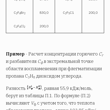
С
F
Вr
830,0
C
F
C1
200,0
2
4
2
2
5
С
F
Cl
200,0
2
4
2
Пример
- Расчет концентрации горючего
С
г
и разбавителя
С
в экстремальной точке
ф
области воспламенения при флегматизации
пропана С
Н
диоксидом углерода.
3
8
Разность
, равная 55,9 кДж/моль,
берут из таблицы П.1. По формуле (П.2)
вычисляют
V
с учетом того, что теплота
ф