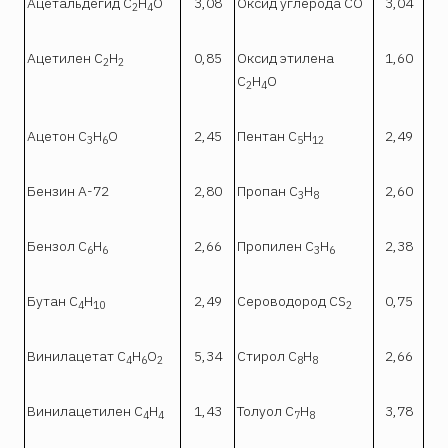
Ацетальдегид С
Н
О
3,08
Оксид углерода СО
3,04
2
4
Ацетилен С
Н
0,85
Оксид этилена
1,60
2
2
С
Н
О
2
4
Ацетон С
Н
О
2,45
Пентан С
Н
2,49
3
6
5
12
Бензин А-72
2,80
Пропан С
Н
2,60
3
8
Бензол C
H
2,66
Пропилен С
Н
2,38
6
6
3
6
Бутан С
Н
2,49
Сероводород CS
0,75
4
10
2
Винилацетат С
Н
О
5,34
Стирол C
H
2,66
4
6
2
8
8
Винилацетилен С
Н
1,43
Толуол C
H
3,78
4
4
7
8