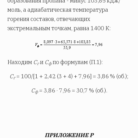
образования пропана - минус 103,85 кДж/
моль, а адиабатическая температура
горения составов, отвечающих
экстремальным точкам, равна 1400 К:
Находим
С
и
С
по формулам (П.1):
г
ф
С
= 100/[1 + 2,42 (3 + 4) + 7,96] = 3,86 % (об.);
г
С
= 3,86 · 7,96 = 30,7 % (об.).
ф
ПРИЛОЖЕНИЕ Р