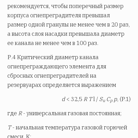
рекомендуется, чтобы поперечный размер
корпуса огнепреградителя превышал
размер одной гранулы не менее чем в 20 раз,
а высота слоя насадки превышала диаметр
ее канала не менее чем в 100 раз.
Р.4 Критический диаметр канала
огнепреграждающего элемента для
сбросных огнепреградителей на
резервуарах определяется выражением
d
< 32,5
R
T
l /
S
C
p
, (P.1)
u
p
где
R
- универсальная газовая постоянная;
Т
- начальная температура газовой горючей
смеси. К;