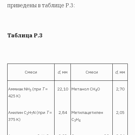
приведены в таблице Р.3:
Таблица Р.3
Смеси
d
, мм
Смеси
d
, мм
Аммиак NH
(при
Т
=
22,10
Метанол СН
O
2,70
3
4
425 К)
Анилин C
H
N (при
T
=
2,84
Метилацетилен
2,05
2
7
375 К)
С
Н
3
4