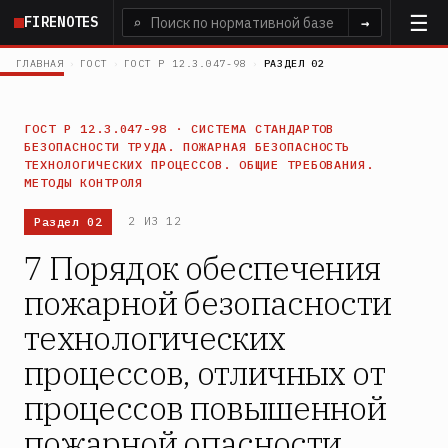
Перейти
FIRENOTES
⌕
→
к
основному
ГЛАВНАЯ
›
ГОСТ
›
ГОСТ Р 12.3.047-98
›
РАЗДЕЛ 02
содержанию
ГОСТ Р 12.3.047-98 · СИСТЕМА СТАНДАРТОВ
БЕЗОПАСНОСТИ ТРУДА. ПОЖАРНАЯ БЕЗОПАСНОСТЬ
ТЕХНОЛОГИЧЕСКИХ ПРОЦЕССОВ. ОБЩИЕ ТРЕБОВАНИЯ.
МЕТОДЫ КОНТРОЛЯ
Раздел 02
2 ИЗ 12
7 Порядок обеспечения
пожарной безопасности
технологических
процессов, отличных от
процессов повышенной
пожарной опасности