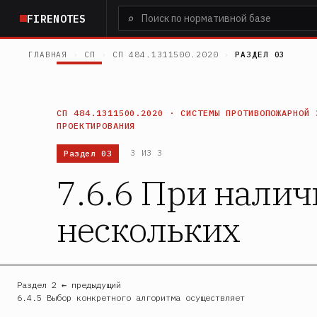
Перейти
⌕
FIRENOTES
к
основному
ГЛАВНАЯ
›
СП
›
СП 484.1311500.2020
›
РАЗДЕЛ 03
содержанию
СП 484.1311500.2020 · СИСТЕМЫ ПРОТИВОПОЖАРНОЙ 
ПРОЕКТИРОВАНИЯ
Раздел 03
3 ИЗ 3
7.6.6 При нали
нескольких
Раздел 2 ← предыдущий
6.4.5 Выбор конкретного алгоритма осуществляет