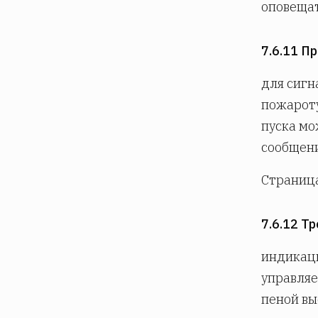
оповещат
7.6.11 П
для сигн
пожарот
пуска мо
сообщени
Страниц
7.6.12 Т
индикаци
управляе
пеной вы