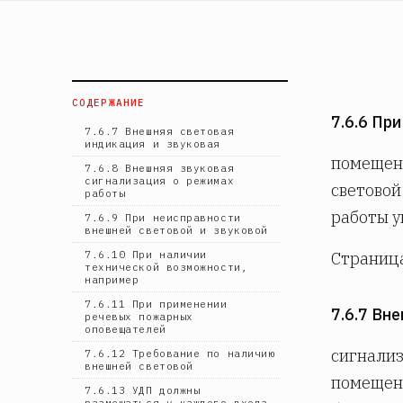
СОДЕРЖАНИЕ
7.6.6 Пр
7.6.7 Внешняя световая
индикация и звуковая
помещен
7.6.8 Внешняя звуковая
сигнализация о режимах
световой
работы
работы у
7.6.9 При неисправности
внешней световой и звуковой
7.6.10 При наличии
Страниц
технической возможности,
например
7.6.11 При применении
7.6.7 Вн
речевых пожарных
оповещателей
сигнализ
7.6.12 Требование по наличию
внешней световой
помещен
7.6.13 УДП должны
размещаться у каждого входа