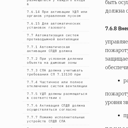
быть осу
в
должна о
7.6.14 При активации УДП или
органов управления пуском
7.6.15 Для автоматических
7.6.8 Вн
установок газового
7.7 Автоматизация систем
противодымной вентиляции
управляе
7.7.1 Автоматическая
пожароту
активация СПДВ должна
защищае
7.7.2 При условном делении
объекта на дымовые зоны
обеспечи
7.7.3 СПА должна учитывать
требования СП 7.13130 при
р
7.7.4 Частичное или полное
отключение систем вентиляции
пожароту
7.7.5 УДП должны размещаться
в соответствии с
уровня з
7.7.6 Активация СПДВ должна
осуществляться согласно
п
7.7.7 Помимо исполнительных
устройств СПДВ СПА