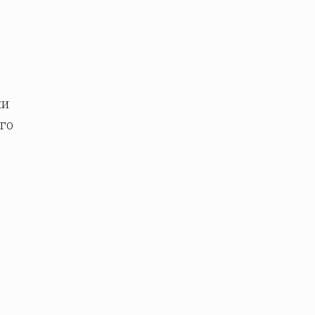
ки
го