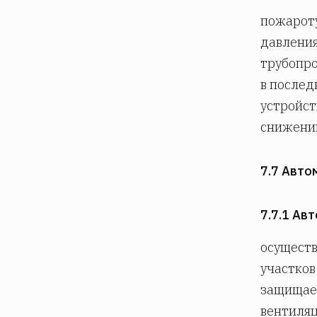
пожарот
давления
трубопро
в послед
устройст
снижении
7.7 Авто
7.7.1 Ав
осуществ
участков
защищае
вентиляц