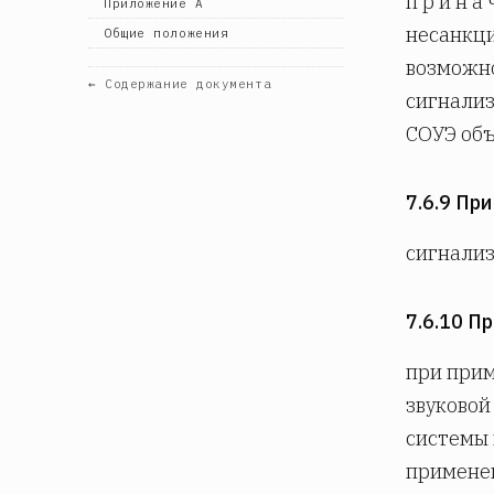
п р и н а 
Приложение А
несанкци
Общие положения
возможно
← Содержание документа
сигнали
СОУЭ объ
7.6.9 Пр
сигнализ
7.6.10 П
при прим
звуковой
системы 
применен