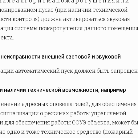
ч а л е а л г о р и т м а п о ж а р о т у ш е н и я и л и
онированном пуске (при наличии технической
сти контроля) должна активироваться звуковая
зация системы пожаротушения данного помещения
екта.
и неисправности внешней световой и звуковой
ации автоматический пуск должен быть запрещен
ри наличии технической возможности, например
енении адресных оповещателей, для обеспечения
 сигнализации о режимах работы управляемой
и для обеспечения работы СОУЭ объекта, может б
о одно и тоже техническое средство (пожарный