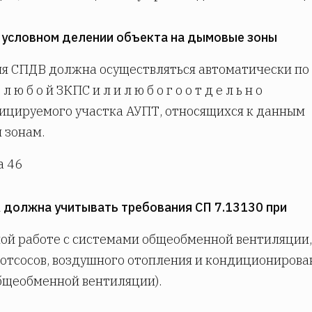
и условном делении объекта на дымовые зоны
я СПДВ должна осуществляться автоматически по с
з л ю б о й ЗКПС и л и л ю б о г о о т д е л ь н о
цируемого участка АУПТ, относящихся к данным
 зонам.
а 46
А должна учитывать требования СП 7.13130 при
ой работе с системами общеобменной вентиляции,
отсосов, воздушного отопления и кондиционирова
бщеобменной вентиляции).