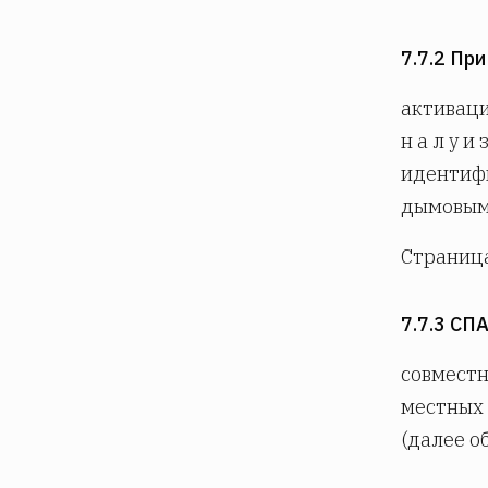
7.7.2 Пр
активаци
н а л у и 
идентифи
дымовым
Страниц
7.7.3 СП
совместн
местных 
(далее о