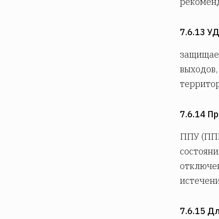
рекомен
7.6.13 У
защищае
выходов,
террито
7.6.14 П
ППУ (ППК
состояни
отключен
истечени
7.6.15 Д