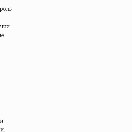
роль
ичии
ие
ой
и.