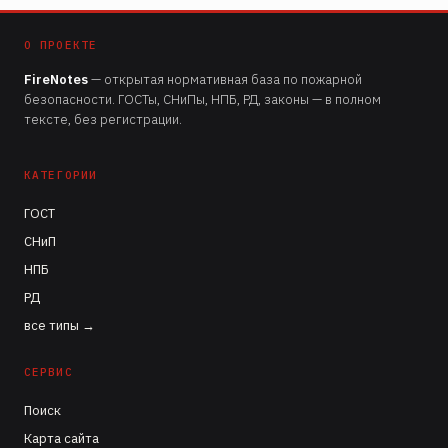
О ПРОЕКТЕ
FireNotes
— открытая нормативная база по пожарной
безопасности. ГОСТы, СНиПы, НПБ, РД, законы — в полном
тексте, без регистрации.
КАТЕГОРИИ
ГОСТ
СНиП
НПБ
РД
все типы →
СЕРВИС
Поиск
Карта сайта