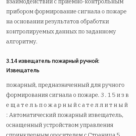
взаимодействии с приемно-контрольным
прибором формирование сигнала о пожаре
на основании результатов обработки
контролируемых данных по заданному
алгоритму.
3.14 извещатель пожарный ручной:
Извещатель
пожарный, предназначенный для ручного
формирования сигнала о пожаре. 3 . 1 5 и з в
е щ а т е л ь п о ж а р н ы й с а т е л л и т н ы й
: Автоматический пожарный извещатель,
оснащенный устройством управления
спринклерным оросителем с Страница 5