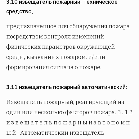
3.10 извещатель пожарный: Техническое
средство,
предназначенное для обнаружения пожара
посредством контроля изменений
физических параметров окружающей
среды, вызванных пожаром, и/или
формирования сигнала о пожаре.
3.11 извещатель пожарный автоматический:
Извещатель пожарный, реагирующий на
один или несколько факторов пожара. 3 . 1 2
и з в е щ а т е л ь п о ж а р н ы й а в т о н о м н
ы й : Автоматический извещатель