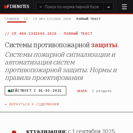
Перейти
FIRENOTES
⌕
→
к
основному
ГЛАВНАЯ
›
СП
›
СП 484.1311500.2020
›
ПОЛНЫЙ ТЕКСТ
содержанию
СП 484.1311500.2020
· ПОЛНЫЙ ТЕКСТ
Системы противопожарной
защиты
.
Системы пожарной сигнализации и
автоматизация систем
противопожарной защиты. Нормы и
правила проектирования
·
3 раздела
ДЕЙСТВУЕТ С 01·03·2021
ОБЪЁМ:
← ВЕРНУТЬСЯ К СОДЕРЖАНИЮ
ктуализация:
с 1 сентября 2025