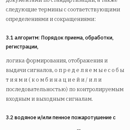
следующие термины с соответствующими
определениями и сокращениями:
3.1 алгоритм: Порядок приема, обработки,
регистрации,
логика формирования, отображения и
выдачи сигналов, о п р е д е л я е м ы е с о б ы
т и я м и ( к о м б и н а ц и е й и / и л и
последовательностью) по контролируемым
входным и выходным сигналам.
3.2 водяное и/или пенное пожаротушение с