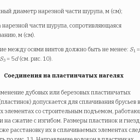
ный диаметр нарезной части шурупа, м (см);
а нарезной части шурупа, сопротивляющаяся
анию, м (см).
ие между осями винтов должно быть не менее:
S
=
1
S
= 5
d
(см. рис. 10).
3
Соединения на пластинчатых нагелях
именение дубовых или березовых пластинчатых
(пластинок) допускается для сплачивания брусьев 
х элементах со строительным подъемом, работа
 и на сжатие с изгибом. Размеры пластинок и гнезд
акже расстановку их в сплачиваемых элементах сле
ь по рис. 13. Направление волокон в пластинках