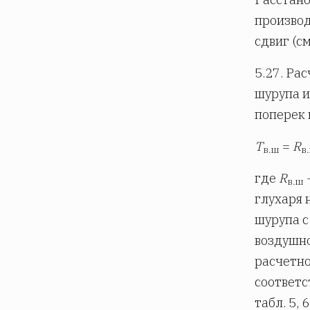
производ
сдвиг (см.
5.27. Ра
шурупа и
поперек 
Т
=
R
в.ш
в
где
R
в.ш
глухаря 
шурупа с
воздушно
расчетно
соответс
табл. 5, 