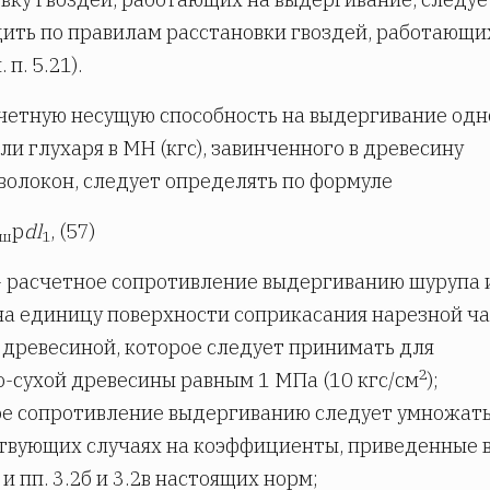
ить по правилам расстановки гвоздей, работающи
 п. 5.21).
счетную несущую способность на выдергивание одн
ли глухаря в МН (кгс), завинченного в древесину
волокон, следует определять по формуле
p
dl
, (57)
.ш
1
- расчетное сопротивление выдергиванию шурупа 
на единицу поверхности соприкасания нарезной ч
 древесиной, которое следует принимать для
2
-сухой древесины равным 1 МПа (10 кгс/см
);
е сопротивление выдергиванию следует умножать
твующих случаях на коэффициенты, приведенные 
6 и пп. 3.2б и 3.2в настоящих норм;