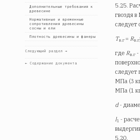
5.25. Ра
Дополнительные требования к
древесине
гвоздя в
Нормативные и временные
следует 
сопротивления древесины
сосны и ели
Плотность древесины и фанеры
Т
=
R
в.г
в.г
Следующий раздел →
где
R
-
в.г
поверхно
← Содержание документа
следует 
МПа (3 к
МПа (1 к
d
- диаме
l
- расч
1
выдергив
5.20.