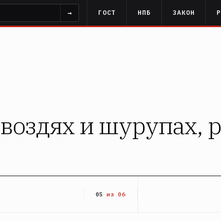
→
ГОСТ
НПБ
ЗАКОН
гвоздях и шурупах, 
05
из 06