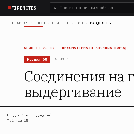
Перейти
⌕
FIRENOTES
к
основному
ГЛАВНАЯ
›
СНИП
›
СНИП II-25-80
›
РАЗДЕЛ 05
содержанию
СНИП II-25-80 · ПИЛОМАТЕРИАЛЫ ХВОЙНЫХ ПОРОД
Раздел 05
5 ИЗ 6
Соединения на 
выдергивание
Раздел 4 ← предыдущий
Таблица 15