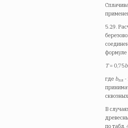
Сплачива
применен
5.29. Ра
березово
соединен
формуле
Т
= 0,75
b
где
b
-
пл
принима
сквозных
В случая
древесны
по табл.