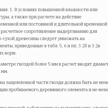
ия: 1. В условиях повышенной влажности или
уры, а также при расчете на действие
еменной или постоянной и длительной временной
 расчетное сопротивление выдергиванию для
-сухой древесины следует умножать на
нты, приведенные в табл. 5, 6 и пп. 3.2б и 3.2в
х норм.
иаметре гвоздей более 5 мм в расчет вводят диамет
 мм.
ина защемленной части гвоздя должна быть не мен
щин пробиваемого деревянного элемента и не мен
вку гвоздей, работающих на выдергивание, следуе