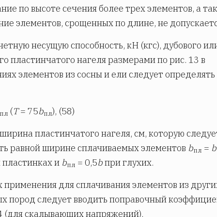
ние по высоте сечения более трех элементов, а та
ие элементов, срощенных по длине, не допускаетс
счетную несущую способность, кН (кгс), дубового ил
го пластинчатого нагеля размерами по рис. 13 в
иях элементов из сосны и ели следует определять
(
Т
= 75
b
), (58)
пл
пл
 ширина пластинчатого нагеля, см, которую следуе
ть равной ширине сплачиваемых элементов
b
=
b
пл
 пластинках и
b
= 0,5
b
при глухих.
пл
х применения для сплачивания элементов из други
х пород следует вводить поправочный коэффици
 4 (для скалывающих напряжений).