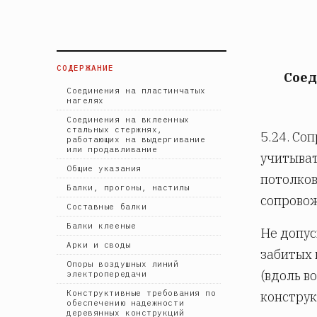
СОДЕРЖАНИЕ
Соед
Соединения на пластинчатых
нагелях
Соединения на вклеенных
стальных стержнях,
5.24. Со
работающих на выдергивание
или продавливание
учитыват
Общие указания
потолков
Балки, прогоны, настилы
сопровож
Составные балки
Балки клееные
Не допус
Арки и своды
забитых 
Опоры воздушных линий
(вдоль в
электропередачи
Конструктивные требования по
констру
обеспечению надежности
деревянных конструкций