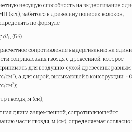
счетную несущую способность на выдергивание одн
 МН (кгс), забитого в древесину поперек волокон,
определять по формуле
p
dl
, (56)
1
 расчетное сопротивление выдергиванию на един
сти соприкасания гвоздя с древесиной, которое
принимать для воздушно-сухой древесины равным 
2
гс/см
), а для сырой, высыхающей в конструкции, - 0
2
гс/см
);
тр гвоздя, м (см);
етная длина защемленной, сопротивляющейся
анию части гвоздя, м (см), определяемая согласно 