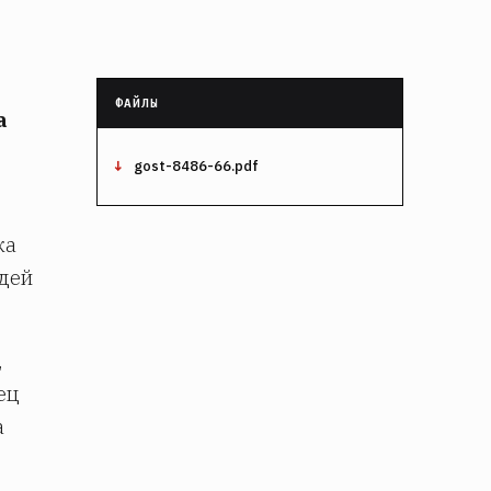
а
gost-8486-66.pdf
ка
здей
,
ец
а