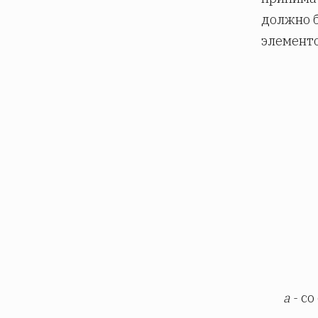
должно б
элементо
а
- со