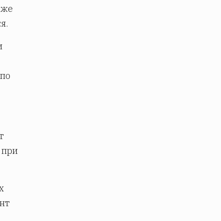
кже
я.
и
 по
т
при
х
ент