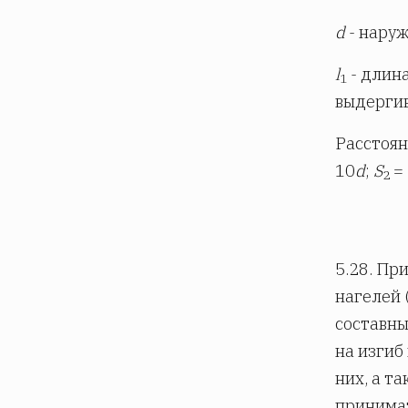
d
- наруж
l
- длин
1
выдергив
Расстоян
10
d
;
S
=
2
5.28. Пр
нагелей 
составны
на изгиб
них, а т
принимат