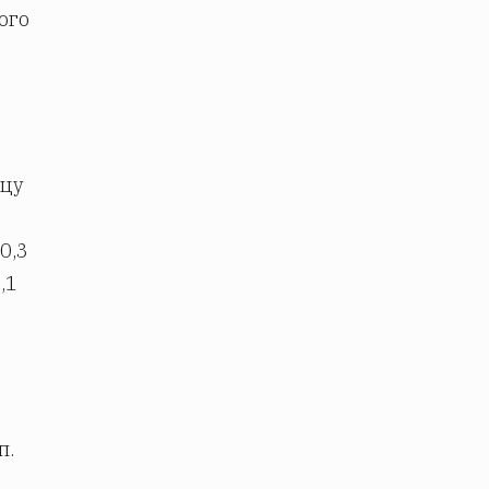
ого
ицу
0,3
,1
п.