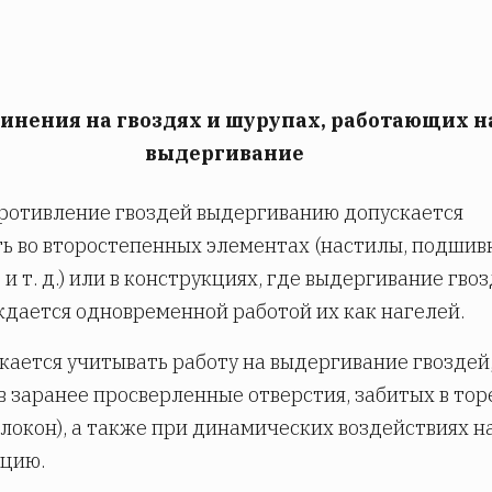
инения на гвоздях и шурупах, работающих н
выдергивание
противление гвоздей выдергиванию допускается
ь во второстепенных элементах (настилы, подшив
 и т. д.) или в конструкциях, где выдергивание гво
дается одновременной работой их как нагелей.
кается учитывать работу на выдергивание гвоздей
в заранее просверленные отверстия, забитых в тор
олокон), а также при динамических воздействиях н
кцию.