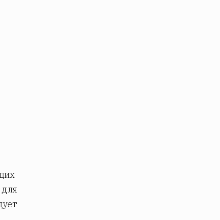
в
ющих
 для
дует