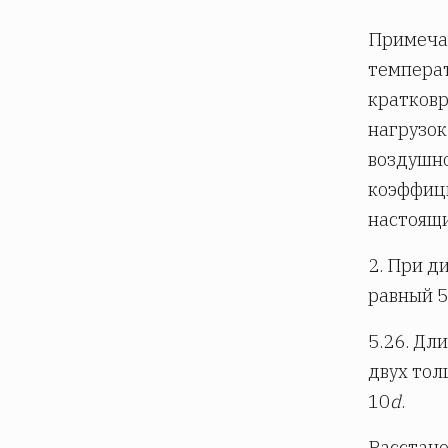
Примечан
температ
кратковр
нагрузок
воздушно
коэффицие
настоящи
2. При д
равный 5
5.26. Дл
двух тол
10
d
.
Расстано