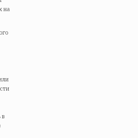
х на
ого
или
асти
 в
в