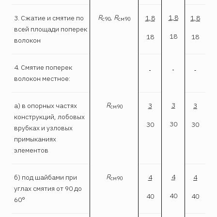
R
,
R
1,8
3. Сжатие и смятие по
1,8
1,8
с90
см90
всей площади поперек
18
18
18
волокон
4. Смятие поперек
волокон местное:
R
3
а) в опорных частях
3
3
см90
конструкций, лобовых
30
30
30
врубках и узловых
примыканиях
элементов
R
4
б) под шайбами при
4
4
см90
углах смятия от 90 до
40
40
40
60°