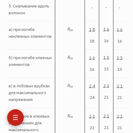
5. Скалывание вдоль
волокон:
R
1,6
а) при изгибе
1,8
1,6
ск
неклееных элементов
16
18
16
R
1,5
б) при изгибе клееных
1,6
1,5
ск
элементов
15
16
15
R
2,1
в) в лобовых врубках
2,4
2,1
ск
для максимального
21
24
21
напряжения
R
2,1
☰
г) местное в клеевых
2,1
2,1
ск
соединениях для
21
21
21
максимального