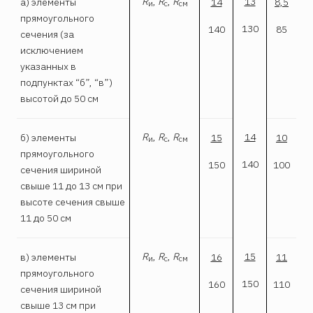
R
,
R
,
R
13
а) элементы
14
8,5
и
с
см
прямоугольного
130
140
85
сечения (за
исключением
указанных в
подпунктах “б”, “в”)
высотой до 50 см
R
,
R
,
R
14
б) элементы
15
10
и
с
см
прямоугольного
140
150
100
сечения шириной
свыше 11 до 13 см при
высоте сечения свыше
11 до 50 см
R
,
R
,
R
15
в) элементы
16
11
и
с
см
прямоугольного
150
160
110
сечения шириной
свыше 13 см при