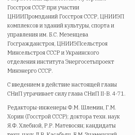
Госстроя СССР при участии
ЦНИИПромзданий Госстроя СССР, ЦНИИЭП
комплексов и зданий культуры, спорта и
управления им. Б.С. Мезенцева
Госгражданстроя, ЦНИИЭПсельстроя
Минсельстроя СССР и Украинского
отделения института Энергосетьпроект
Минэнерго СССР.
С введением в действие настоящей главы
СНиП утрачивает силу глава СНиП II-В. 4-71.
Редакторы-инженеры Ф.М. Шлемин, Г.М.
Хорин (Госстрой СССР); доктора техн. наук
Я.Ф. Хлебной, Р.Р. Матевосян; кандидаты
техн. наук Л.В. Касабьян, Е.М. Знаменский