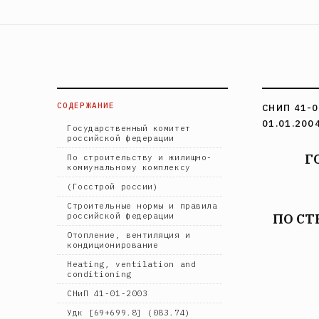
СОДЕРЖАНИЕ
СНИП 41-
01.01.200
Государственный комитет
российской федерации
Г
По строительству и жилищно-
коммунальному комплексу
(Госстрой россии)
Строительные нормы и правила
ПО С
российской федерации
Отопление, вентиляция и
кондиционирование
Heating, ventilation and
conditioning
СНиП 41-01-2003
Удк [69+699.8] (083.74)