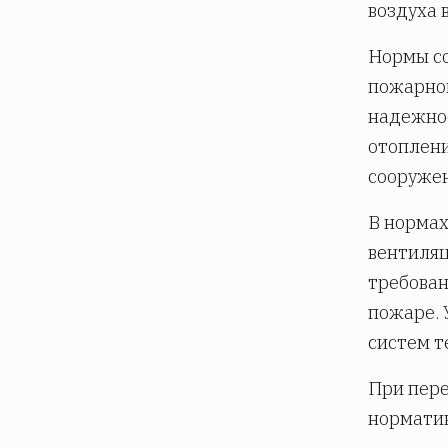
воздуха 
Нормы со
пожарной
надежнос
отоплени
сооруже
В нормах
вентиляц
требован
пожаре. 
систем т
При пер
норматив