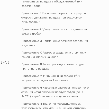
температуры воздуха в обслуживаемой или
рабочей зоне
Приложение Е Расчетные нормы температур и
скорости движения воздуха при воздушном
душировании
Приложение Ж Допустимая скорость движения
воды в трубах
Приложение И Применение печного отопления
в зданиях
Приложение К Размеры разделок и отступок у
печей и дымовых каналов
01-01
Приложение Л Расчет расхода и температуры
приточного воздуха
3
Приложение М Минимальный расход, м
/ч,
наружного воздуха на 1 человека
Приложение Н Наружные размеры поперечного
сечения металлических воздуховодов (по ГОСТ
24751) и требования к толщине металла
Приложение П Значения коэффициента
К
,
характеризующего уменьшение концентрации