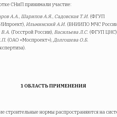
отке СНиП принимали участие:
ров А.А.
,
Шарипов А.Я.
,
Садовская Т.И.
(ФГУП
ИИпроект),
Ильминский А.И.
(ВНИИПО МЧС России
 В.А.
(Госстрой России),
Васильева Л.С.
(ФГУП ЦНС)
.П.
(ОАО «Моспроект»),
Долгошева О.Б.
кспертиза).
1 ОБЛАСТЬ ПРИМЕНЕНИЯ
ие строительные нормы распространяются на сис