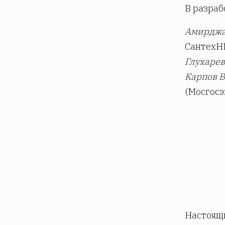
В разраб
Амирджа
СантехН
Глухарев
Карпов В
(Мосгосэ
Настоящ