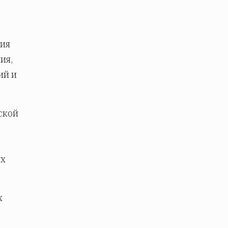
ния
ия,
ий и
ской
ых
х