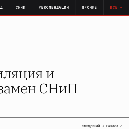
РД
СНИП
РЕКОМЕНДАЦИИ
ПРОЧИЕ
ВСЕ →
иляция и
взамен СНиП
следующий → Раздел 2