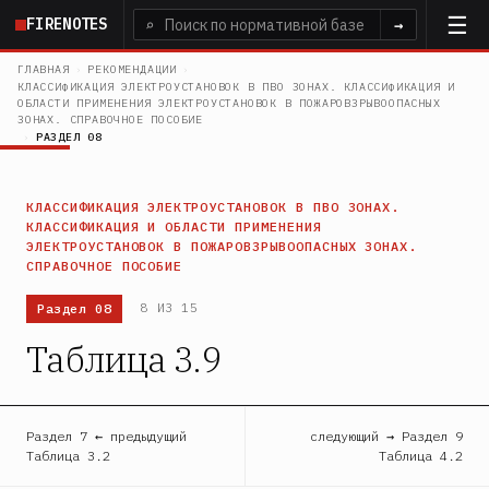
Перейти
FIRENOTES
⌕
→
к
основному
ГЛАВНАЯ
›
РЕКОМЕНДАЦИИ
›
КЛАССИФИКАЦИЯ ЭЛЕКТРОУСТАНОВОК В ПВО ЗОНАХ. КЛАССИФИКАЦИЯ И
содержанию
ОБЛАСТИ ПРИМЕНЕНИЯ ЭЛЕКТРОУСТАНОВОК В ПОЖАРОВЗРЫВООПАСНЫХ
ЗОНАХ. СПРАВОЧНОЕ ПОСОБИЕ
›
РАЗДЕЛ 08
КЛАССИФИКАЦИЯ ЭЛЕКТРОУСТАНОВОК В ПВО ЗОНАХ.
КЛАССИФИКАЦИЯ И ОБЛАСТИ ПРИМЕНЕНИЯ
ЭЛЕКТРОУСТАНОВОК В ПОЖАРОВЗРЫВООПАСНЫХ ЗОНАХ.
СПРАВОЧНОЕ ПОСОБИЕ
Раздел 08
8 ИЗ 15
Таблица 3.9
Раздел 7 ← предыдущий
следующий → Раздел 9
Таблица 3.2
Таблица 4.2