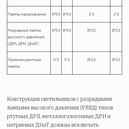
Пампы накаливания
IP53
IP53
2'3
2'3
Разрядные лампы
IP53
IP53
IP23
IP23
высокого давления
(ДРЛ, ДРИ, ДНаТ)
Люминесцентные
5'3
5'3
IP23
IP23
лампы
Конструкция светильников с разрядными
лампами высокого давления (РЛВД) типов
ртутных ДРЛ, металлогалогенных ДРИ и
натриевых ДНаТ должна исключать