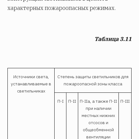
характерных пожароопасных режимах.
Таблица 3.11
Источники света,
Степень защиты светильников для
устанавливаемые в
пожароопасной зоны класса
светильниках
П-I
П-II
П-IIa, а также П-II
П-III
при наличии
местных нижних
отсосов и
общеобменной
вентиляции