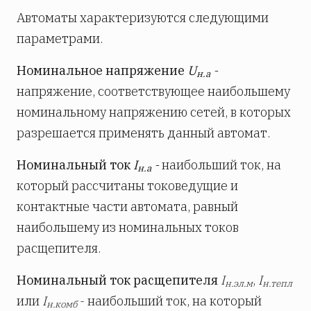
Автоматы характеризуются следующими
параметрами.
Номинальное напряжение
U
-
н.а
напряжение, соответствующее наибольшему
номинальному напряжению сетей, в которых
разрешается применять данный автомат.
Номинальный ток
I
-
наибольший ток, на
н.а
который рассчитаны токоведущие и
контактные части автомата, равный
наибольшему из номинальных токов
расщепителя.
Номинальный ток расщепителя
I
,
I
н.эл.м
н.тепл
или
I
- наибольший ток, на который
н.комб