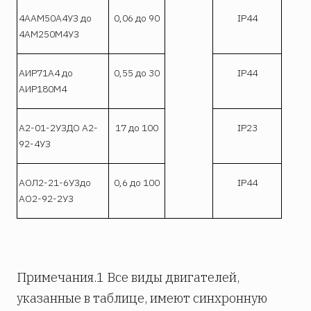
4ААМ50А4УЗ до
0,06 до 90
IP44
4АМ250М4УЗ
АИР71А4 до
0,55 до 30
IP44
АИР180М4
А2-01-2УЗДО А2-
17 до 100
IP23
92-4УЗ
АОЛ2-21-6УЗдо
0,6 до 100
IP44
АО2-92-2УЗ
Примечания.1 Все виды двигателей,
указанные в таблице, имеют синхронную