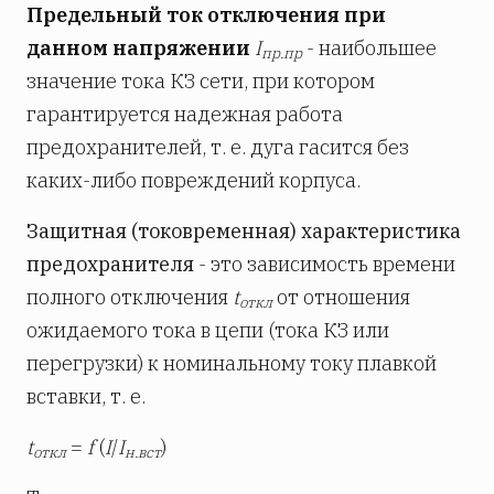
Предельный ток отключения при
данном напряжении
I
- наибольшее
пр.пр
значение тока КЗ сети, при котором
гарантируется надежная работа
предохранителей, т. е. дуга гасится без
каких-либо повреждений корпуса.
Защитная (токовременная) характеристика
предохранителя
- это зависимость времени
полного отключения
t
от отношения
откл
ожидаемого тока в цепи (тока КЗ или
перегрузки) к номинальному току плавкой
вставки, т. е.
t
=
f
(
I
/
I
)
откл
н.вст