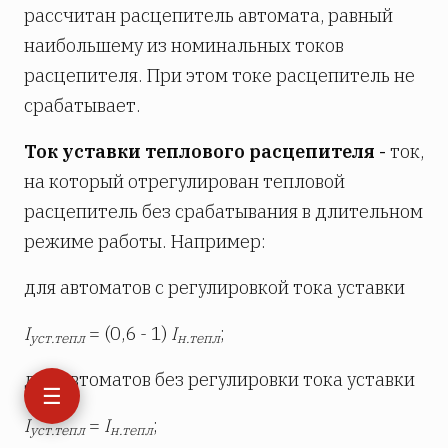
рассчитан расцепитель автомата, равный
наибольшему из номинальных токов
расцепителя. При этом токе расцепитель не
срабатывает.
Ток уставки теплового расцепителя -
ток,
на который отрегулирован тепловой
расцепитель без срабатывания в длительном
режиме работы. Например:
для автоматов с регулировкой тока уставки
I
= (0,6 - 1)
I
;
уст.тепл
н.тепл
для автоматов без регулировки тока уставки
☰
I
=
I
;
уст.тепл
н.тепл