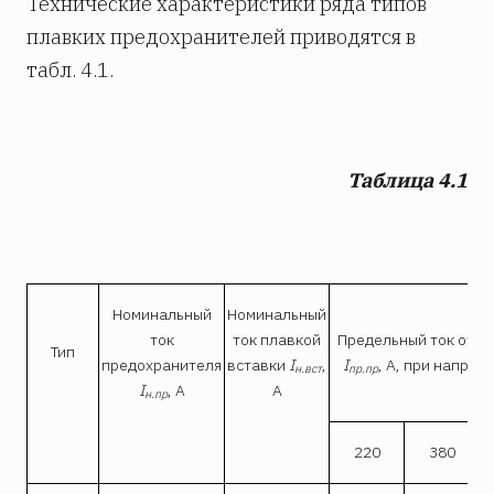
Технические характеристики ряда типов
плавких предохранителей приводятся в
табл. 4.1.
Таблица 4.1
Номинальный
Номинальный
ток
ток плавкой
Предельный ток отк
Тип
предохранителя
вставки
I
,
I
, А, при напряж
н.вст
пр.пр
I
, А
А
н.пр
220
380