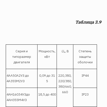
Таблица 3.9
Серия и
Мощность,
U
, В
Степень
н
типоразмер
кВт
защиты
двигателя
оболочки
4АА50А2УЗ до
0,09 до 31
220,380,
IP44
4А355М2УЗ
5
220/380,
380/660,
660
4АН16034УЗдо
18,5 до 400
IP23
4АН355М4УЗ