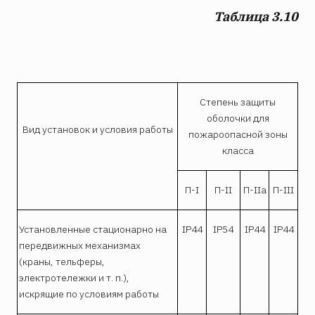
Таблица 3.10
Степень защиты
оболочки для
Вид установок и условия работы
пожароопасной зоны
класса
П-I
П-II
П-IIа
П-III
Установленные стационарно на
IP44
IP54
IP44
IP44
передвижных механизмах
(краны, тельферы,
электротележки и т. п.),
искрящие по условиям работы