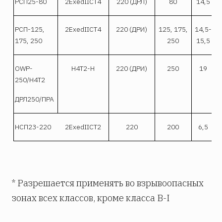
РСП25-80
2ExedIICT4
220 (ДРЛ)
80
14,5
РСП-125,
2ExedIICT4
220 (ДРИ)
125, 175,
14,5-
175, 250
250
15,5
OWP-
Н4Т2-Н
220 (ДРИ)
250
19
250/H4T2
ДРЛ250/ПРА
НСП23-220
2ExedIICT2
220
200
6,5
* Разрешается применять во взрывоопасных
зонах всех классов, кроме класса B-I