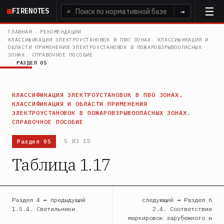
Перейти
FIRENOTES
⌕
→
к
основному
ГЛАВНАЯ
›
РЕКОМЕНДАЦИИ
›
КЛАССИФИКАЦИЯ ЭЛЕКТРОУСТАНОВОК В ПВО ЗОНАХ. КЛАССИФИКАЦИЯ И
содержанию
ОБЛАСТИ ПРИМЕНЕНИЯ ЭЛЕКТРОУСТАНОВОК В ПОЖАРОВЗРЫВООПАСНЫХ
ЗОНАХ. СПРАВОЧНОЕ ПОСОБИЕ
›
РАЗДЕЛ 05
КЛАССИФИКАЦИЯ ЭЛЕКТРОУСТАНОВОК В ПВО ЗОНАХ.
КЛАССИФИКАЦИЯ И ОБЛАСТИ ПРИМЕНЕНИЯ
ЭЛЕКТРОУСТАНОВОК В ПОЖАРОВЗРЫВООПАСНЫХ ЗОНАХ.
СПРАВОЧНОЕ ПОСОБИЕ
Раздел 05
5 ИЗ 15
Таблица 1.17
Раздел 4 ← предыдущий
следующий → Раздел 6
1.5.4. Светильники
2.4. Соответствие
маркировок зарубежного и