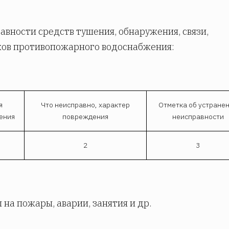
авности средств тушения, обнаружения, связи,
ков противопожарного водоснабжения:
я
Что неисправно, характер
Отметка об устране
ения
повреждения
неисправности
2
3
 на пожары, аварии, занятия и др.