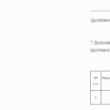
________
(должност
7 Допол
противо
№
Меро
п.п.
1