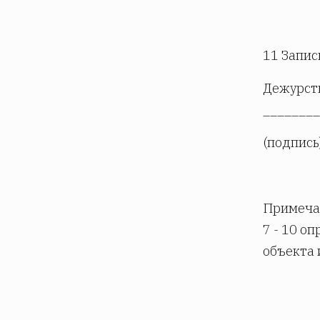
11 Запис
Дежурств
________
(подпись
Примечан
7 - 10 о
объекта 