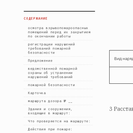
СОДЕРЖАНИЕ
осмотра взрывопожароопасных
помещений перед их закрытием
по окончании работы
регистрации нарушений
требований пожарной
безопасности
Вид наря
Предложение
ведомственной пожарной
охраны об устранении
нарушений требований
пожарной безопасности
Карточка
маршрута дозора № __
3 Расста
Здания и сооружения,
входящие в маршрут:
Что проверяется на маршруте:
Действия при пожаре: