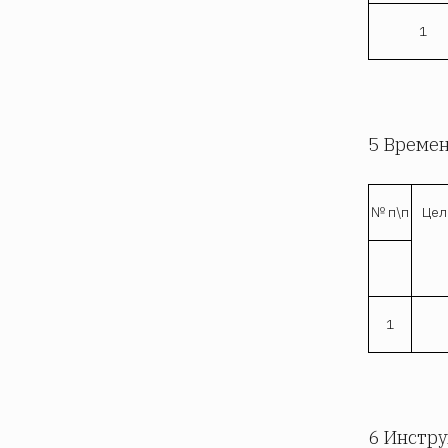
1
5 Времен
№ п\п
Цел
1
6 Инстру