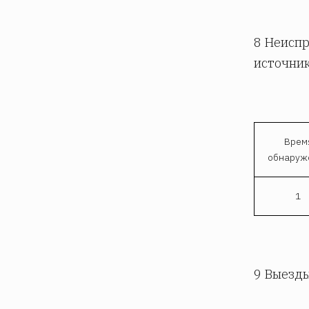
8 Неиспр
источни
Врем
обнаруж
1
9 Выезды