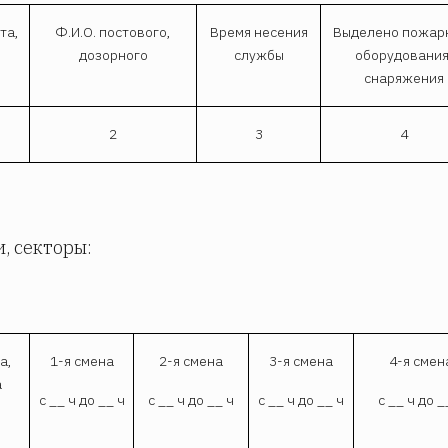
та,
Ф.И.О. постового,
Время несения
Выделено пожар
дозорного
службы
оборудования
снаряжения
2
3
4
и, секторы:
а,
1-я смена
2-я смена
3-я смена
4-я смен
а
с __ ч до __ ч
с __ ч до __ ч
с __ ч до __ ч
с __ ч до _