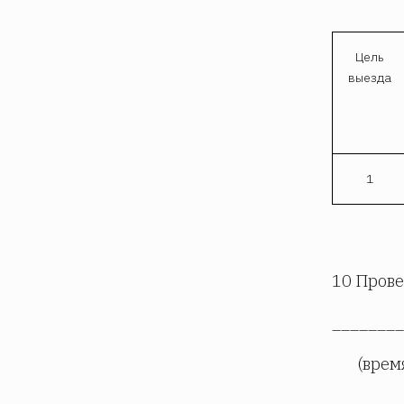
Цель
выезда
1
10 Прове
________
(врем