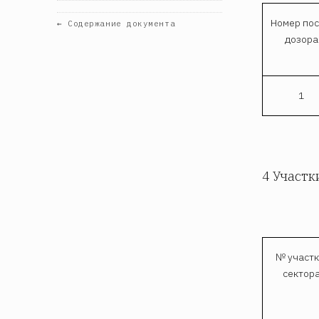
Номер пос
← Содержание документа
дозора
1
4 Участк
№ участк
сектор