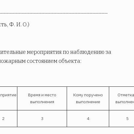
____________________________________
ь, Ф. И. О.)
нительные мероприятия по наблюдению за
пожарным состоянием объекта:
приятие
Время и место
Кому поручено
Отметка
выполнения
выполнение
выполне
2
3
4
5