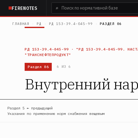
Перейти
⌕
FIRENOTES
к
основному
ГЛАВНАЯ
›
РД
›
РД 153-39.4-045-99
›
РАЗДЕЛ 06
содержанию
РД 153-39.4-045-99 · "РД 153-39.4-045-99. НАСТ
"ТРАНСНЕФТЕПРОДУКТ"
Раздел 06
6 ИЗ 6
Внутренний на
Раздел 5 ← предыдущий
Указания по применению норм снабжения вещевым