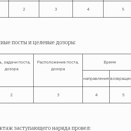
2
3
4
5
ные посты и целевые дозоры:
ь, задачи поста,
Расположение поста,
Время
дозора
дозора
направления
возвраще
2
3
4
5
ктаж заступающего наряда провел: