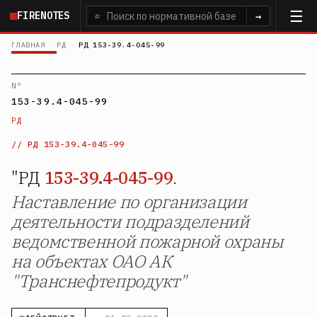
Перейти
FIRENOTES
⌕
→
к
основному
ГЛАВНАЯ
›
РД
›
РД 153-39.4-045-99
содержанию
N°
153-39.4-045-99
РД
РД 153-39.4-045-99
"РД
153-39.4-045-99
.
Наставление по организации
деятельности подразделений
ведомственной пожарной охраны
на объектах ОАО АК
"Транснефтепродукт"