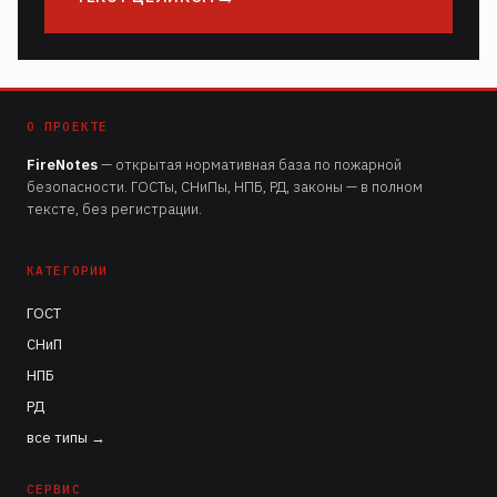
О ПРОЕКТЕ
FireNotes
— открытая нормативная база по пожарной
безопасности. ГОСТы, СНиПы, НПБ, РД, законы — в полном
тексте, без регистрации.
КАТЕГОРИИ
ГОСТ
СНиП
НПБ
РД
все типы →
СЕРВИС