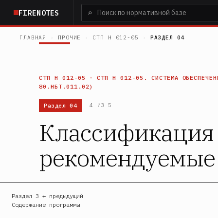
Перейти
⌕
FIRENOTES
к
основному
ГЛАВНАЯ
›
ПРОЧИЕ
›
СТП Н 012-05
›
РАЗДЕЛ 04
содержанию
СТП Н 012-05 · СТП Н 012-05. СИСТЕМА ОБЕСПЕЧЕН
80.НБТ.011.02)
Раздел 04
4 ИЗ 5
Классификация 
рекомендуемые
Раздел 3 ← предыдущий
Содержание программы