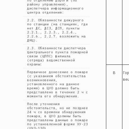
по отделению дороги (по
району управления),
диспетчера информационного
центра отделения:
2.2. Обязанности дежурного
по станции (на станциях, где
нет ДС, ДСЗ, ДСП, пункты
2.2.1., 2.2.3., 2.2.4.,
2.2.6., 2.2.7. возложить на
ДНЦ).
2.3. Обязанности диспетчера
Центрального пункта пожарной
связи (ЦППС) филиала
(отряда) ведомственной
охраны:
В
Го
Первичное донесение о пожаре
(с указанием обстоятельства
ве
возникновения,
установленного на данное
время) в ЦУО должно быть
представлено в течение 2 ч с
момента его обнаружения.
После уточнения
обстоятельств, но не позднее
24 ч со времени обнаружения
пожара, в ЦУО должны быть
представлены данные о пожаре
по установленной форме ХУ-23
(ЦУО-130).