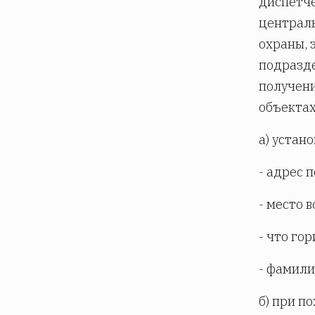
диспетч
централь
охраны, 
подразд
получени
объектах
а) устано
- адрес 
- место 
- что го
- фамили
б) при п