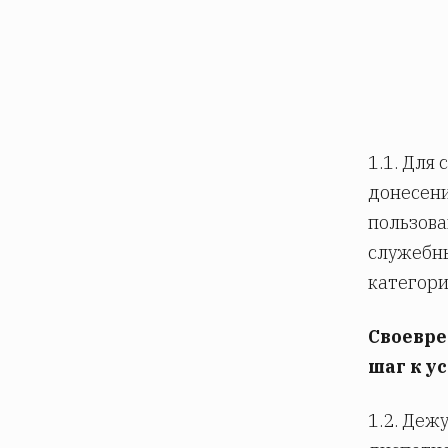
1.1. Для
донесени
пользова
служебны
категори
Своевре
шаг к у
1.2. Деж