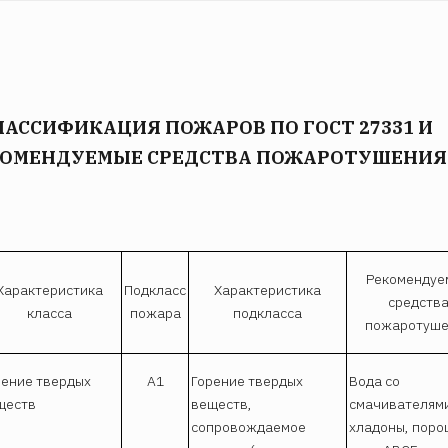
ЛАССИФИКАЦИЯ ПОЖАРОВ ПО ГОСТ 27331 И
КОМЕНДУЕМЫЕ СРЕДСТВА ПОЖАРОТУШЕНИЯ
Рекомендуе
Характеристика
Подкласс
Характеристика
средств
класса
пожара
подкласса
пожаротуше
рение твердых
А1
Горение твердых
Вода со
ществ
веществ,
смачивателям
сопровождаемое
хладоны, поро