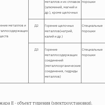
металлов и их сплавов
порошки
(алюминий, магний и
др.), кроме щелочных
рение металлов и
Д2
Горение щелочных
Специальные
таллосодержащих
металлов(натрий,
порошки
ществ
калий и др.)
Д3
Горение
Специальные
металлосодержащих
порошки
соединений
(металлоорганические
соединения, гидриды
металлов)
жара Е - объект тушения (электроустановки),