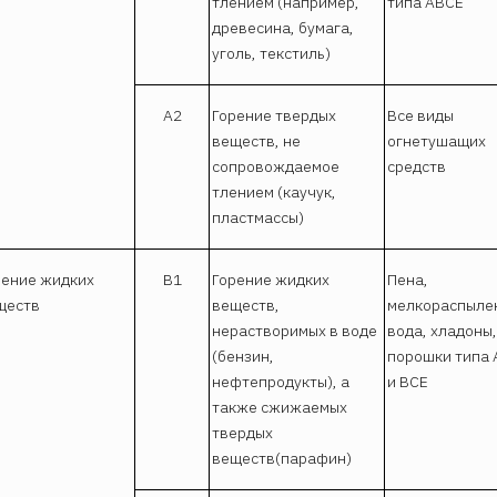
тлением (например,
типа АВСЕ
древесина, бумага,
уголь, текстиль)
А2
Горение твердых
Все виды
веществ, не
огнетушащих
сопровождаемое
средств
тлением (каучук,
пластмассы)
рение жидких
В1
Горение жидких
Пена,
ществ
веществ,
мелкораспыле
нерастворимых в воде
вода, хладоны,
(бензин,
порошки типа
нефтепродукты), а
и ВСЕ
также сжижаемых
твердых
веществ(парафин)