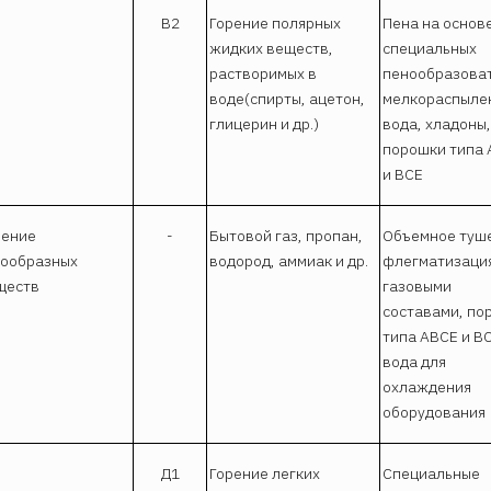
В2
Горение полярных
Пена на основ
жидких веществ,
специальных
растворимых в
пенообразова
воде(спирты, ацетон,
мелкораспыле
глицерин и др.)
вода, хладоны,
порошки типа
и ВСЕ
рение
-
Бытовой газ, пропан,
Объемное туш
зообразных
водород, аммиак и др.
флегматизаци
ществ
газовыми
составами, по
типа АВСЕ и ВС
вода для
охлаждения
оборудования
Д1
Горение легких
Специальные