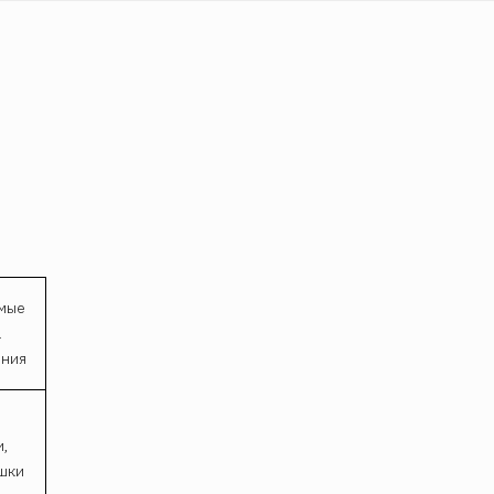
мые
а
ния
и,
шки