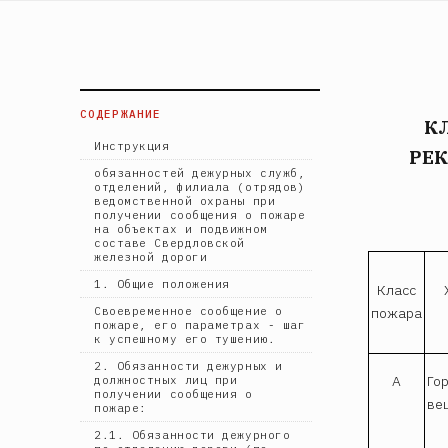
СОДЕРЖАНИЕ
К
Инструкция
РЕ
обязанностей дежурных служб,
отделений, филиала (отрядов)
ведомственной охраны при
получении сообщения о пожаре
на объектах и подвижном
составе Свердловской
железной дороги
1. Общие положения
Класс
пожара
Своевременное сообщение о
пожаре, его параметрах - шаг
к успешному его тушению.
2. Обязанности дежурных и
А
Го
должностных лиц при
получении сообщения о
ве
пожаре:
2.1. Обязанности дежурного