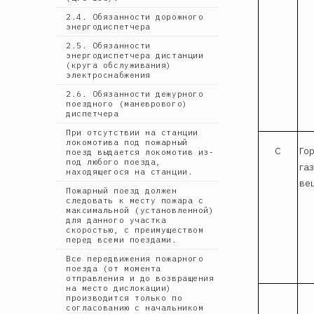
2.4. Обязанности дорожного
энергодиспетчера
2.5. Обязанности
энергодиспетчера дистанции
(круга обслуживания)
электроснабжения
2.6. Обязанности дежурного
поездного (маневрового)
диспетчера
При отсутствии на станции
локомотива под пожарный
С
Го
поезд выдается локомотив из-
под любого поезда,
га
находящегося на станции.
ве
Пожарный поезд должен
следовать к месту пожара с
максимальной (установленной)
для данного участка
скоростью, с преимуществом
перед всеми поездами.
Все передвижения пожарного
поезда (от момента
отправления и до возвращения
на место дислокации)
производится только по
согласованию с начальником