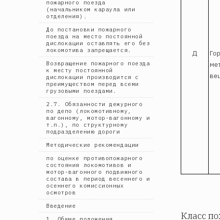
пожарного поезда
(начальником караула или
отделения).
До постановки пожарного
поезда на место постоянной
дислокации оставлять его без
локомотива запрещается.
Д
Го
ме
Возвращение пожарного поезда
к месту постоянной
ве
дислокации производится с
преимуществом перед всеми
грузовыми поездами.
2.7. Обязанности дежурного
по депо (локомотивному,
вагонному, мотор-вагонному и
т.п.), по структурному
подразделению дороги
Методические рекомендации
по оценке противопожарного
состояния локомотивов и
мотор-вагонного подвижного
состава в период весеннего и
осеннего комиссионных
осмотров
Введение
Класс по
1. Общие положения