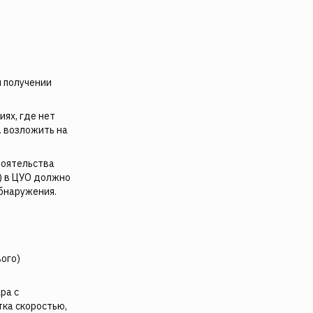
и получении
иях, где нет
2.7. возложить на
тоятельства
) в ЦУО должно
обнаружения.
вого)
ра с
тка скоростью,