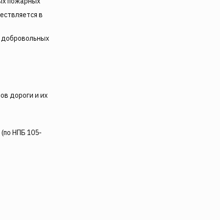
ных пожарных
ествляется в
и добровольных
в дороги и их
по НПБ 105-