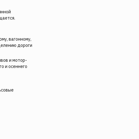
янной
щается.
ому, вагонному,
зделению дороги
вов и мотор-
го и осеннего
льсовые