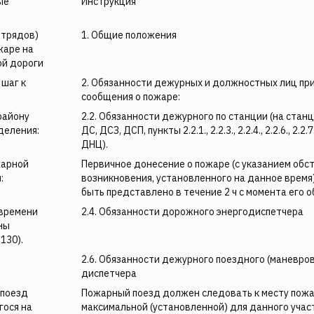
ые
Инструкция
отрядов)
1. Общие положения
жаре на
ой дороги
 шаг к
2. Обязанности дежурных и должностных лиц пр
сообщения о пожаре:
району
2.2. Обязанности дежурного по станции (на станц
деления:
ДС, ДСЗ, ДСП, пункты 2.2.1., 2.2.3., 2.2.4., 2.2.6., 2.
ДНЦ).
жарной
Первичное донесение о пожаре (с указанием обс
:
возникновения, установленного на данное время
быть представлено в течение 2 ч с момента его 
 времени
2.4. Обязанности дорожного энергодиспетчера
ны
130).
2.6. Обязанности дежурного поездного (маневро
диспетчера
 поезд
Пожарный поезд должен следовать к месту пожа
гося на
максимальной (установленной) для данного учас