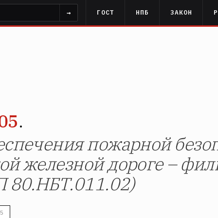
→
ГОСТ
НПБ
ЗАКОН
05
.
еспечения пожарной безоп
ой железной дороге – фи
П 80.НБТ.011.02)
5