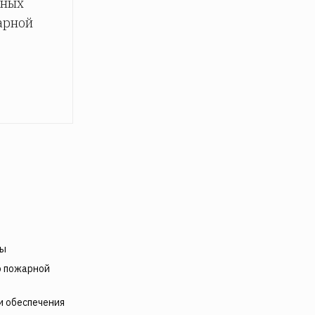
рных
арной
ты
ю пожарной
и обеспечения