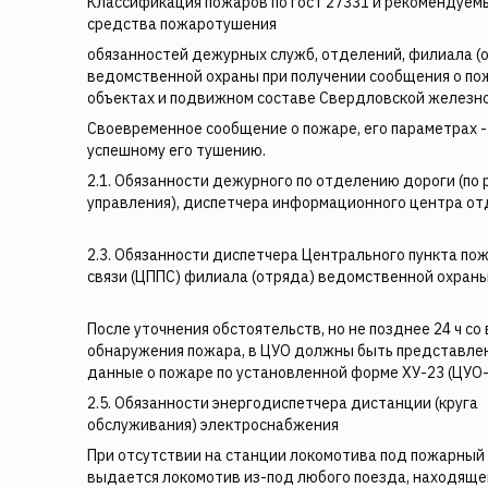
Классификация пожаров по гост 27331 и рекомендуем
средства пожаротушения
обязанностей дежурных служб, отделений, филиала (
ведомственной охраны при получении сообщения о по
объектах и подвижном составе Свердловской железн
Своевременное сообщение о пожаре, его параметрах -
успешному его тушению.
2.1. Обязанности дежурного по отделению дороги (по 
управления), диспетчера информационного центра от
2.3. Обязанности диспетчера Центрального пункта по
связи (ЦППС) филиала (отряда) ведомственной охраны
После уточнения обстоятельств, но не позднее 24 ч со
обнаружения пожара, в ЦУО должны быть представле
данные о пожаре по установленной форме ХУ-23 (ЦУО-
2.5. Обязанности энергодиспетчера дистанции (круга
обслуживания) электроснабжения
При отсутствии на станции локомотива под пожарный
выдается локомотив из-под любого поезда, находяще