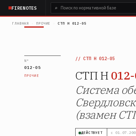
Перейти
⌕
FIRENOTES
к
основному
ГЛАВНАЯ
›
ПРОЧИЕ
›
СТП Н 012-05
содержанию
СТП Н 012-05
N°
012-05
СТП Н
012-
ПРОЧИЕ
Система об
Свердловск
(взамен СТ
ДЕЙСТВУЕТ
с 01.07.200