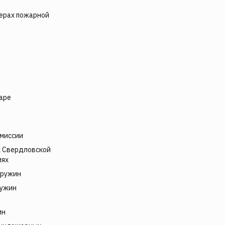
мерах пожарной
жаре
омиссии
х Свердловской
иях
дружин
ружин
ин