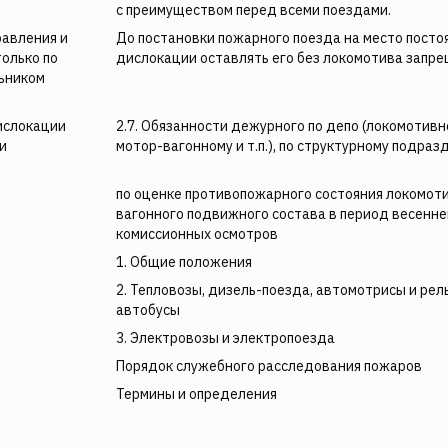
с преимуществом перед всеми поездами.
равления и
До постановки пожарного поезда на место посто
олько по
дислокации оставлять его без локомотива запре
льником
ислокации
2.7. Обязанности дежурного по депо (локомотивн
и
мотор-вагонному и т.п.), по структурному подра
по оценке противопожарного состояния локомоти
вагонного подвижного состава в период весенне
комиссионных осмотров
1. Общие положения
2. Тепловозы, дизель-поезда, автомотрисы и ре
автобусы
3. Электровозы и электропоезда
Порядок служебного расследования пожаров
Термины и определения