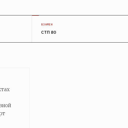
ВЗАМЕН
СТП 80
ктах
зной
рт