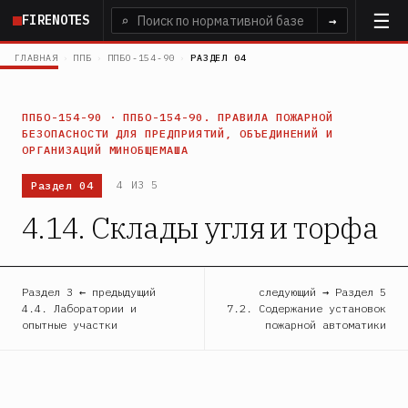
Перейти
FIRENOTES
⌕
→
к
основному
ГЛАВНАЯ
›
ППБ
›
ППБО-154-90
›
РАЗДЕЛ 04
содержанию
ППБО-154-90 · ППБО-154-90. ПРАВИЛА ПОЖАРНОЙ
БЕЗОПАСНОСТИ ДЛЯ ПРЕДПРИЯТИЙ, ОБЪЕДИНЕНИЙ И
ОРГАНИЗАЦИЙ МИНОБЩЕМАША
Раздел 04
4 ИЗ 5
4.14. Склады угля и торфа
Раздел 3 ← предыдущий
следующий → Раздел 5
4.4. Лаборатории и
7.2. Содержание установок
опытные участки
пожарной автоматики