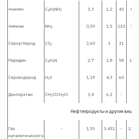
Анилин
C
H
NH
3,3
1,2
43
8,3
6
5
2
Аммиак
NH
0,59
1,5
110
2,8
3
Сероуглерод
CS
2,60
1
31
50
2
Пиридин
C
H
N
2,7
1,8
58
12,4
6
5
Сероводород
H
S
1,19
4,3
60
46
2
Дихлорэтан
СН
СlСН
Сl
3,4
6,2
-
16
2
3
Нефтепродукты и другие вещес
Газ
-
1,55
3,431
-
11,9
каталитического