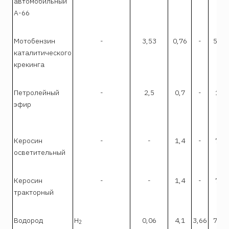
автомобильный
А-66
Мотобензин
-
3,53
0,76
-
5,18
каталитического
крекинга
Петролейный
-
2,5
0,7
-
1,4
эфир
Керосин
-
-
1,4
-
7,5
осветительный
Керосин
-
-
1,4
-
7,5
тракторный
Водород
H
0,06
4,1
3,66
74,0
2