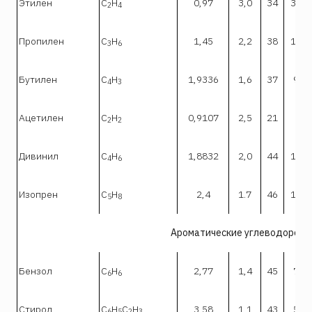
Этилен
С
Н
0,97
3,0
34
32,0
2
4
Пропилен
С
Н
1,45
2,2
38
10,3
3
6
Бутилен
С
Н
1,9336
1,6
37
9,4
4
3
Ацетилен
С
Н
0,9107
2,5
21
81
2
2
Дивинил
С
Н
1,8832
2,0
44
11,5
4
6
Изопрен
С
Н
2,4
1.7
46
11,5
5
8
Ароматические углеводород
Бензол
С
Н
2,77
1,4
45
7,1
6
6
Стирол
С
H
C
H
3,58
1,1
43
5,2
6
5
2
3