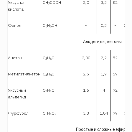
Уксусная
СН
СООН
2,0
3,3
82
22
3
кислота
Фенол
C
H
OH
-
0,3
-
2,4
6
5
Альдегиды, кетоны
Ацетон
С
Н
О
2,00
2,2
52
13
3
6
Метилэтилкетон
С
Н
О
2,5
1,9
59
10
4
8
Уксусный
С
Н
О
1,6
4
72
55
2
4
альдегид
Фурфурол
С
Н
О
3,3
1,84
79
3,4
5
4
2
Простые и сложные эфиры