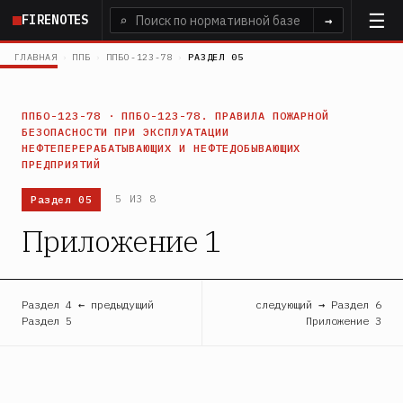
Перейти
FIRENOTES
⌕
→
к
основному
ГЛАВНАЯ
›
ППБ
›
ППБО-123-78
›
РАЗДЕЛ 05
содержанию
ППБО-123-78 · ППБО-123-78. ПРАВИЛА ПОЖАРНОЙ
БЕЗОПАСНОСТИ ПРИ ЭКСПЛУАТАЦИИ
НЕФТЕПЕРЕРАБАТЫВАЮЩИХ И НЕФТЕДОБЫВАЮЩИХ
ПРЕДПРИЯТИЙ
Раздел 05
5 ИЗ 8
Приложение 1
Раздел 4 ← предыдущий
следующий → Раздел 6
Раздел 5
Приложение 3