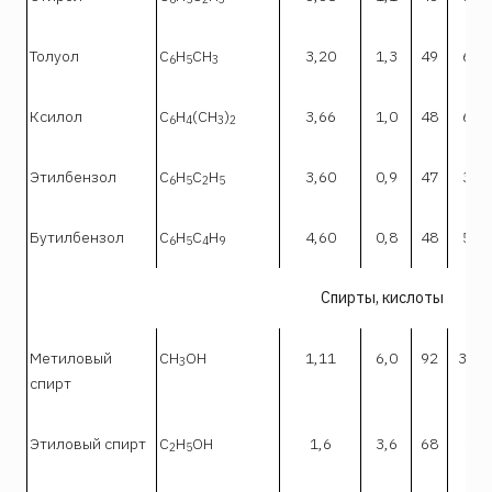
Толуол
C
H
CH
3,20
1,3
49
6,7
6
5
3
Ксилол
С
Н
(СН
)
3,66
1,0
48
6,0
6
4
3
2
Этилбензол
С
Н
С
Н
3,60
0,9
47
3,9
6
5
2
5
Бутилбензол
C
H
C
H
4,60
0,8
48
5,8
6
5
4
9
Спирты, кислоты
Метиловый
СН
ОН
1,11
6,0
92
34,7
3
спирт
Этиловый спирт
С
Н
ОН
1,6
3,6
68
19
2
5