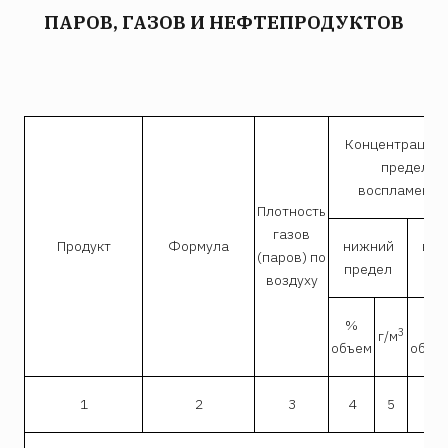
ПАРОВ, ГАЗОВ И НЕФТЕПРОДУКТОВ
Концентрацио
пределы
воспламенен
Плотность
газов
Продукт
Формула
нижний
вер
(паров) по
предел
пр
воздуху
%
%
3
г/м
объем
объе
1
2
3
4
5
6