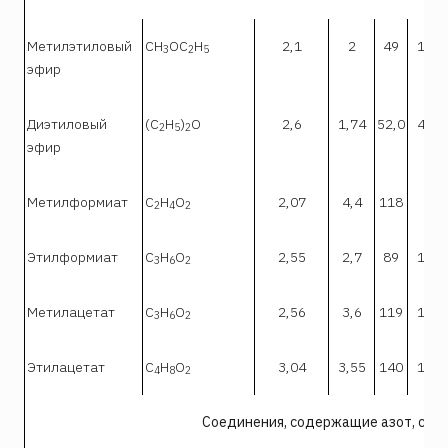
Метилэтиловый
СН
ОС
Н
2,1
2
49
10,1
3
2
5
эфир
Диэтиловый
(С
Н
)
О
2,6
1,74
52,0
49,0
2
5
2
эфир
Метилформиат
С
Н
О
2,07
4,4
118
23
2
4
2
Этилформиат
С
Н
О
2,55
2,7
89
16,4
3
6
2
Метилацетат
С
Н
О
2,56
3,6
119
12,8
3
6
2
Этилацетат
С
Н
О
3,04
3,55
140
16,8
4
8
2
Соединения, содержащие азот, серу