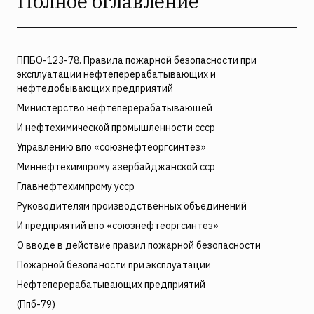
Полное оглавление
ППБО-123-78. Правила пожарной безопасности при
эксплуатации нефтеперерабатывающих и
нефтедобывающих предприятий
Министерство нефтеперерабатывающей
И нефтехимической промышленности ссср
Управлению впо «союзнефтеоргсинтез»
Миннефтехимпрому азербайджанской сср
Главнефтехимпрому усср
Руководителям производственных объединений
И предприятий впо «союзнефтеоргсинтез»
О вводе в действие правил пожарной безопасности
Пожарной безопаности при эксплуатации
Нефтеперерабатывающих предприятий
(Ппб-79)