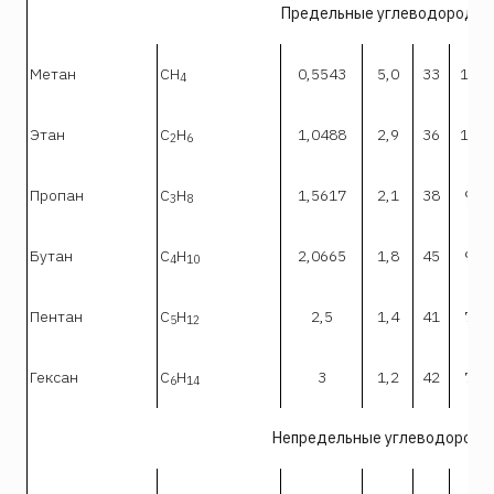
Предельные углеводороды
Метан
СН
0,5543
5,0
33
15,0
4
Этан
С
Н
1,0488
2,9
36
15,0
2
6
Пропан
С
Н
1,5617
2,1
38
9,5
3
8
Бутан
С
H
2,0665
1,8
45
9,1
4
10
Пентан
C
H
2,5
1,4
41
7,8
5
12
Гексан
С
Н
3
1,2
42
7,5
6
14
Непредельные углеводороды