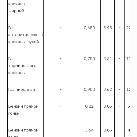
крекинга
жирный -
Газ
-
0,680
5,93
-
22,6
каталитического
крекинга сухой
Газ
-
0,780
3,31
-
11,9
термического
крекинга
Газ пиролиза
-
0,980
3,62
-
12,3
Бензин прямой
-
0,82
0,85
-
5,04
гонки
Бензин прямой
-
3,64
0,85
-
4,71
гонки