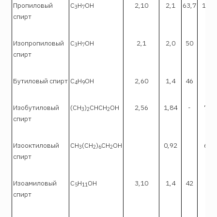
Пропиловый
С
Н
ОН
2,10
2,1
63,7
13,5
3
7
спирт
Изопропиловый
С
Н
ОН
2,1
2,0
50
12
3
7
спирт
Бутиловый спирт
С
Н
ОН
2,60
1,4
46
12
4
9
Изобутиловый
(СН
)
СНCH
ОН
2,56
1,84
-
7,3
3
2
2
спирт
Изооктиловый
СН
(СН
)
СН
ОН
0,92
6,3
3
2
6
2
спирт
Изоамиловый
С
Н
OН
3,10
1,4
42
9
5
11
спирт