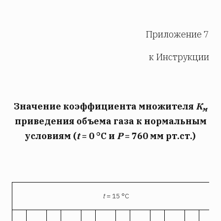
Приложение 7
к Инструкции
Значение коэффициента множителя
К
м
приведения объема газа к нормальным
условиям (
t
= 0 °С и
Р
= 760 мм рт.ст.)
t
= 15 °С