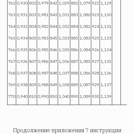
762
0,930
802
0,979
842
1,029
882
1,079
922
1,129
763
0,931
803
0,981
843
1,031
883
1,080
923
1,130
764
0,932
804
0,982
844
1,032
884
1,081
924
1,131
765
0,934
805
0,983
845
1,033
885
1,083
925
1,133
766
0,935
806
0,985
846
1,035
886
1,084
926
1,134
767
0,936
807
0,986
847
1,036
887
1,085
927
1,135
768
0,937
808
0,987
848
1,037
888
1,086
928
1,136
769
0,938
809
0,988
849
1,038
889
1,087
929
1,137
770
0,940
810
0,990
850
1,040
890
1,089
930
1,139
Продолжение приложения 7 инструкции