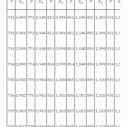
Р
К
Р
К
Р
К
Р
К
Р
К
Р
К
м
м
м
м
м
м
731
0,895
771
0,945
811
0,995
851
1,045
891
1,095
931
1,045
732
0,896
772
0,946
812
0,996
852
1,046
892
1,096
932
1,046
733
0,898
773
0,948
813
0,998
853
1,048
893
1,098
933
1,047
734
0,899
774
0,949
814
0,999
854
1,049
894
1,099
934
1,048
735
0,900
775
0,950
815
1,000
855
1,050
895
1,100
935
1,049
736
0,902
776
0,952
816
1,002
856
1,052
896
1,102
936
1,051
737
0,903
777
0,953
817
1,003
857
1,053
897
1,103
937
1,052
738
0,904
778
0,954
818
1,004
858
1,054
898
1,104
938
1,053