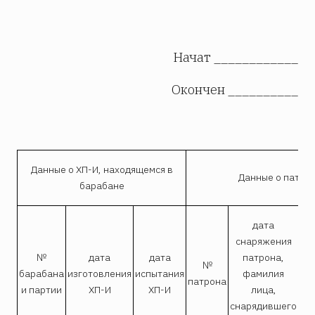
Начат ____________
Окончен __________
Данные о ХП-И, находящемся в
Данные о патро
барабане
дата
снаряжения
№
дата
дата
патрона,
№
барабана
изготовления
испытания
фамилия
по
патрона
и партии
ХП-И
ХП-И
лица,
снарядившего