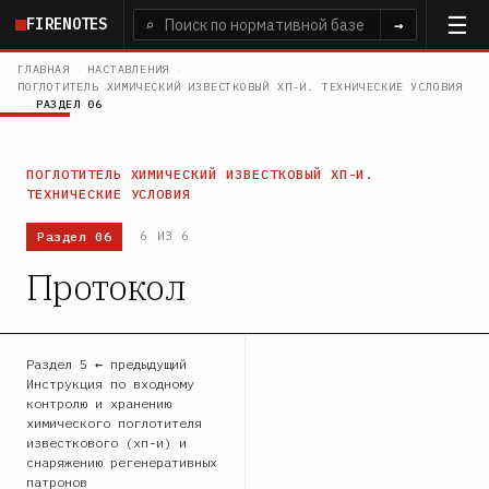
Перейти
FIRENOTES
⌕
→
к
основному
ГЛАВНАЯ
›
НАСТАВЛЕНИЯ
›
ПОГЛОТИТЕЛЬ ХИМИЧЕСКИЙ ИЗВЕСТКОВЫЙ ХП-И. ТЕХНИЧЕСКИЕ УСЛОВИЯ
содержанию
›
РАЗДЕЛ 06
ПОГЛОТИТЕЛЬ ХИМИЧЕСКИЙ ИЗВЕСТКОВЫЙ ХП-И.
ТЕХНИЧЕСКИЕ УСЛОВИЯ
Раздел 06
6 ИЗ 6
Протокол
Раздел 5 ← предыдущий
Инструкция по входному
контролю и хранению
химического поглотителя
известкового (хп-и) и
снаряжению регенеративных
патронов