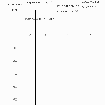
воздуха на
термометров, °С
испытания,
Относительная
выходе, °С
мин
влажность, %
сухого
смоченного
в
1
2
3
4
5
0
30
40
60
90