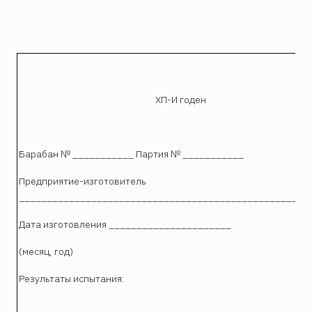
ХП-И годен
Барабан № ___________ Партия № ___________
Предприятие-изготовитель
____________________________________________________
Дата изготовления ______________________
(месяц, год)
Результаты испытания: