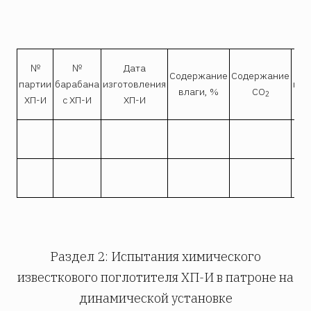
№
№
Дата
Н
Содержание
Содержание
партии
барабана
изготовления
пос
влаги, %
СО
2
ХП-И
с ХП-И
ХП-И
з
Раздел 2: Испытания химического
известкового поглотителя ХП-И в патроне на
динамической установке