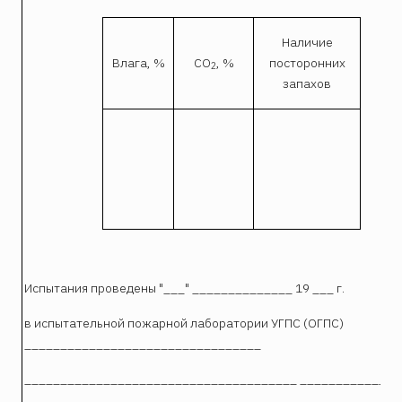
Наличие
Влага, %
CО
, %
посторонних
2
запахов
Испытания проведены "___" ______________ 19 ___ г.
в испытательной пожарной лаборатории УГПС (ОГПС)
_________________________________
______________________________________ ______________