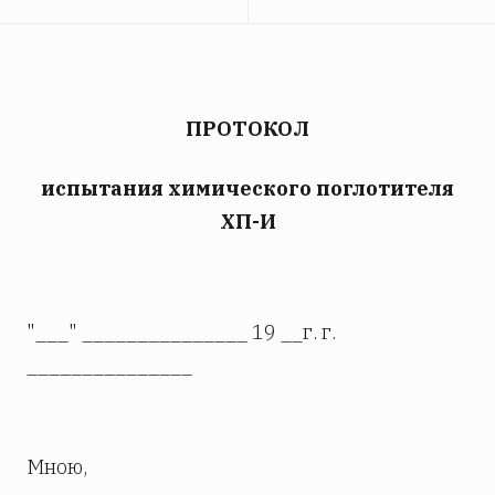
ПРОТОКОЛ
испытания химического поглотителя
ХП-И
"___" _______________ 19 __г. г.
_______________
Мною,