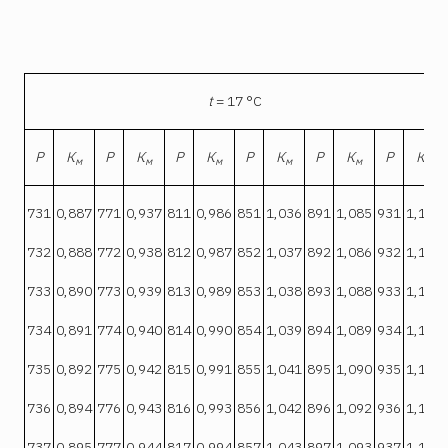
t
= 17 °С
Р
К
Р
К
Р
К
Р
К
Р
К
Р
К
м
м
м
м
м
м
731
0,887
771
0,937
811
0,986
851
1,036
891
1,085
931
1,135
732
0,888
772
0,938
812
0,987
852
1,037
892
1,086
932
1,136
733
0,890
773
0,939
813
0,989
853
1,038
893
1,088
933
1,137
734
0,891
774
0,940
814
0,990
854
1,039
894
1,089
934
1,138
735
0,892
775
0,942
815
0,991
855
1,041
895
1,090
935
1,140
736
0,894
776
0,943
816
0,993
856
1,042
896
1,092
936
1,141
737
0,895
777
0,944
817
0,994
857
1,043
897
1,093
937
1,142