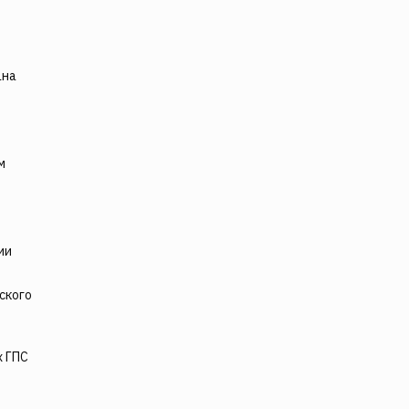
ана
м
ии
ского
х ГПС