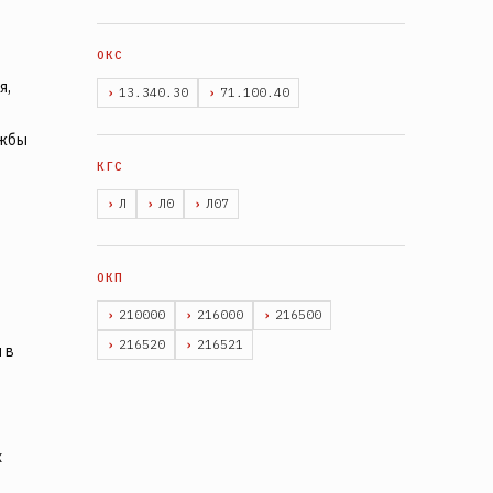
я,
13.340.30
71.100.40
ужбы
Л
Л0
Л07
210000
216000
216500
216520
216521
 в
х