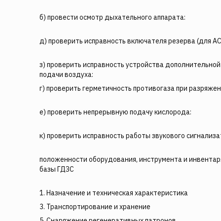
б) провести осмотр дыхательного аппарата:
д) проверить исправность включателя резерва (для А
з) проверить исправность устройства дополнительной
подачи воздуха:
г) проверить герметичность противогаза при разряжен
е) проверить непрерывную подачу кислорода:
к) проверить исправность работы звукового сигнализа
положенности оборудования, инструмента и инвентар
базы ГДЗС
1. Назначение и техническая характеристика
3. Транспортирование и хранение
5. Снаряжение регенеративных патронов