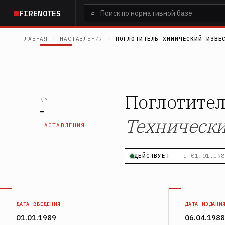
Перейти
⌕
FIRENOTES
к
основному
ГЛАВНАЯ
›
НАСТАВЛЕНИЯ
›
ПОГЛОТИТЕЛЬ ХИМИЧЕСКИЙ ИЗВЕ
содержанию
Поглотите
N°
—
Технически
НАСТАВЛЕНИЯ
ДЕЙСТВУЕТ
с 01.01.198
ДАТА ВВЕДЕНИЯ
ДАТА ИЗДАНИ
01.01.1989
06.04.1988