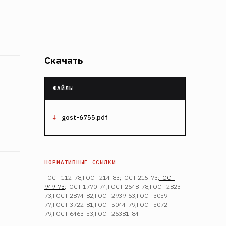
Скачать
gost-6755.pdf
ГОСТ 112-78;ГОСТ 214-83;ГОСТ 215-73;
ГОСТ
949-73
;ГОСТ 1770-74;ГОСТ 2648-78;ГОСТ 2823-
73;ГОСТ 2874-82;ГОСТ 2939-63;ГОСТ 3059-
77;ГОСТ 3722-81;ГОСТ 5044-79;ГОСТ 5072-
79;ГОСТ 6463-53;ГОСТ 26381-84