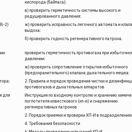
кислорода (байпаса):
в) проверить герметичность системы высокого и
редуцированного давления:
СВ-2)
ж) проверить исправность легочного автомата и клап
выдоха:
б) проверить годность регенеративного патрона.
ии:
проверить герметичность противогаза при избыточно
давлении:
ж) проверить сопротивление открытия избыточного
(предохранительного) клапана дыхательного мешка:
тора:
2. Правила и порядок проведения чистки и дезинфекц
противогазов и дыхательных аппаратов
я для
Инструкция по входному контролю и хранению химиче
поглотителя известкового (хп-и) и снаряжению
регенеративных патронов
2. Порядок приемки и проверки ХП-И в подразделения
4. Требования безопасности
6. Методы проведения испытаний ХП-И