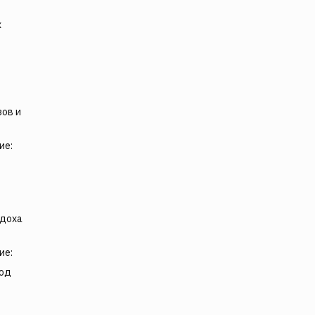
х
зов и
ие:
ыдоха
ие:
под