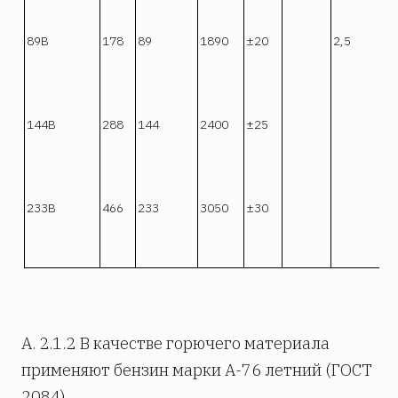
89В
178
89
1890
±20
2,5
2
144В
288
144
2400
±25
4
233В
466
233
3050
±30
7
А. 2.1.2 В качестве горючего материала
применяют бензин марки А-76 летний (ГОСТ
2084).