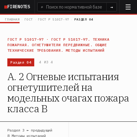
Перейти
FIRENOTES
⌕
→
к
основному
ГЛАВНАЯ
›
ГОСТ
›
ГОСТ Р 51017-97
›
РАЗДЕЛ 04
содержанию
ГОСТ Р 51017-97 · ГОСТ Р 51017-97. ТЕХНИКА
ПОЖАРНАЯ. ОГНЕТУШИТЕЛИ ПЕРЕДВИЖНЫЕ. ОБЩИЕ
ТЕХНИЧЕСКИЕ ТРЕБОВАНИЯ. МЕТОДЫ ИСПЫТАНИЙ
Раздел 04
4 ИЗ 4
А. 2 Огневые испытания
огнетушителей на
модельных очагах пожара
класса В
Раздел 3 ← предыдущий
8 Методы испытаний