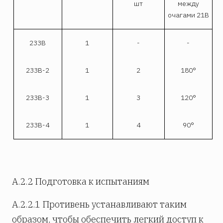
шт
между
очагами 21В
233В
1
-
-
233В-2
1
2
180°
233В-3
1
3
120°
233В-4
1
4
90°
А.2.2 Подготовка к испытаниям
А.2.2.1 Противень устанавливают таким
образом, чтобы обеспечить легкий доступ к