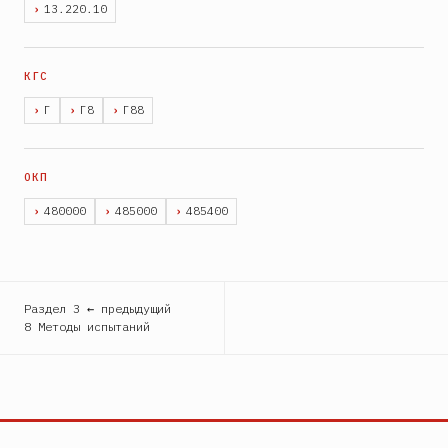
13.220.10
Г
Г8
Г88
480000
485000
485400
Раздел 3 ← предыдущий
8 Методы испытаний