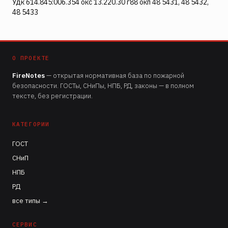
Удк 614.845:006.354 окс 13.220.30 г88 окп 48 5431, 48 5432,
48 5433
О ПРОЕКТЕ
FireNotes
— открытая нормативная база по пожарной
безопасности. ГОСТы, СНиПы, НПБ, РД, законы — в полном
тексте, без регистрации.
КАТЕГОРИИ
ГОСТ
СНиП
НПБ
РД
все типы →
СЕРВИС