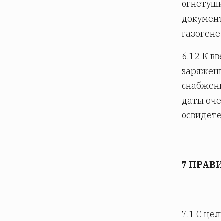
огнетуши
документ
газоген
6.12 К в
заряжен
снабженн
даты оче
освидете
7 ПРАВ
7.1 С це