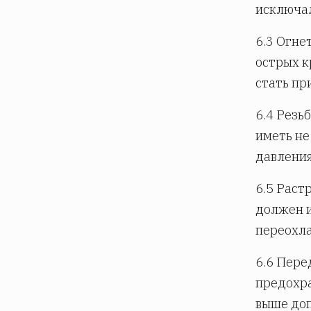
исключал
6.3 Огне
острых к
стать пр
6.4 Резь
иметь не
давления
6.5 Раст
должен и
переохл
6.6 Пер
предохр
выше доп