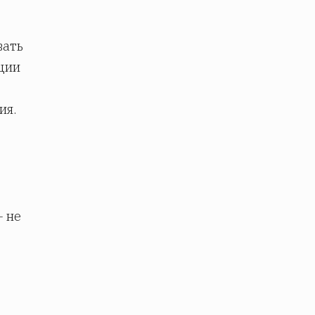
,
вать
ации
ия.
- не