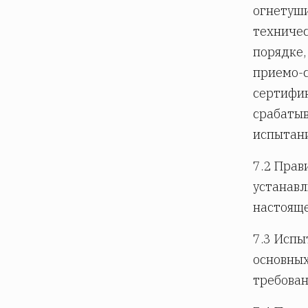
огнетуши
техничес
порядке,
приемо-с
сертифик
срабатыв
испытан
7.2 Прав
устанавл
настояще
7.3 Испы
основны
требован