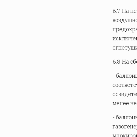
6.7 На п
воздушно
предохра
исключен
огнетуши
6.8 На с
- баллон
соответс
освидете
менее че
- баллон
газоген
маркиров