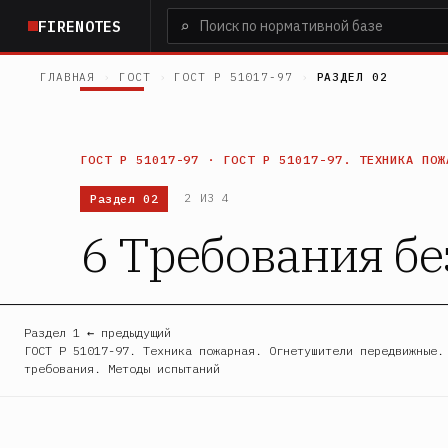
Перейти
⌕
FIRENOTES
к
основному
ГЛАВНАЯ
›
ГОСТ
›
ГОСТ Р 51017-97
›
РАЗДЕЛ 02
содержанию
ГОСТ Р 51017-97 · ГОСТ Р 51017-97. ТЕХНИКА ПОЖ
Раздел 02
2 ИЗ 4
6 Требования б
Раздел 1 ← предыдущий
ГОСТ Р 51017-97. Техника пожарная. Огнетушители передвижные.
требования. Методы испытаний