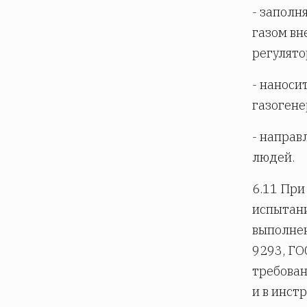
- заполн
газом вн
регулято
- наноси
газоген
- направ
людей.
6.11 При
испытани
выполнен
9293, ГО
требован
и в инст