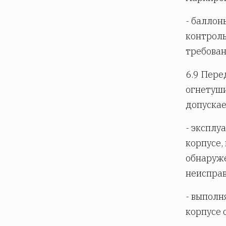
- баллон
контроль
требова
6.9 Пере
огнетуши
допускае
- эксплу
корпусе,
обнаруж
неисправ
- выполн
корпусе 