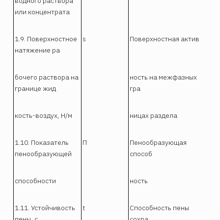
водного раствора
или концентрата
1.9. Поверхностное
s
Поверхностная актив
натяжение ра
бочего раствора на
ность на межфазных
границе жид
гра
кость-воздух, Н/м
ницах раздела
1.10. Показатель
П
Пенообразующая
пенообразующей
способ
способности
ность
1.11. Устойчивость
t
Способность пены
пены, с
сохра