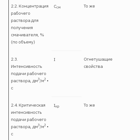
2.2. Концентрация
То же
С
см
рабочего
раствора для
получения
смачивателя, %
(по объему)
2.3.
Огнетушащие
I
Интенсивность
свойства
подачи рабочего
3
2
раствора, дм
/м
•
с
2.4. Критическая
То же
I
кр
интенсивность
подачи рабочего
3
2
раствора, дм
/м
•
с