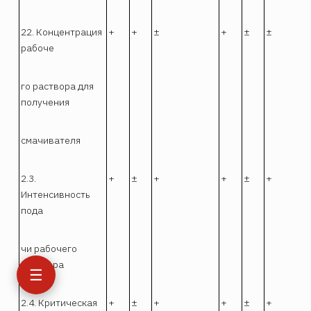
22. Концентрация
+
+
±
+
±
±
рабоче
го раствора для
получения
смачивателя
2.3.
+
±
+
+
±
+
Интенсивность
пода
чи рабочего
раствора
☰
2.4. Критическая
+
±
+
+
±
+