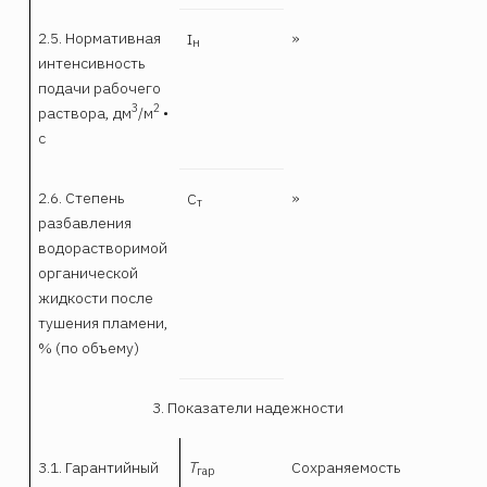
2.5. Нормативная
»
I
н
интенсивность
подачи рабочего
3
2
раствора, дм
/м
•
с
2.6. Степень
»
С
т
разбавления
водорастворимой
органической
жидкости после
тушения пламени,
% (по объему)
3. Показатели надежности
3.1. Гарантийный
Т
Сохраняемость
гар