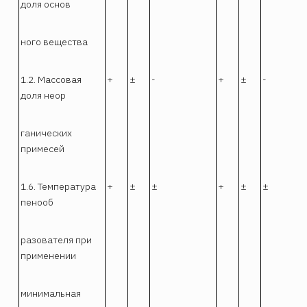
доля основ
ного вещества
1.2. Массовая
+
±
-
+
±
-
доля неор
ганических
примесей
1.6. Температура
+
±
±
+
±
±
пенооб
разователя при
применении
минимальная