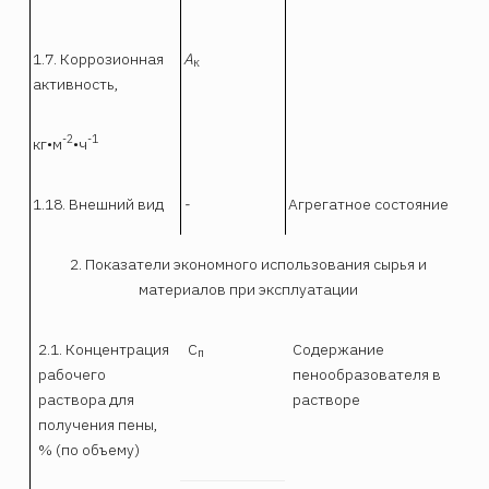
1.7. Коррозионная
А
к
активность,
-2
-1
кг•м
•ч
1.18. Внешний вид
-
Агрегатное состояние
2. Показатели экономного использования сырья и
материалов при эксплуатации
2.1. Концентрация
С
Содержание
п
рабочего
пенообразователя в
раствора для
растворе
получения пены,
% (по объему)