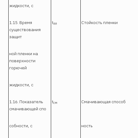
жидкости, с
1.15. Время
t
Стойкость пленки
пл
существования
защит
ной пленки на
поверхности
горючей
жидкости, с
1.16. Показатель
t
Смачивающая способ
см
смачивающей спо
собности, с
ность