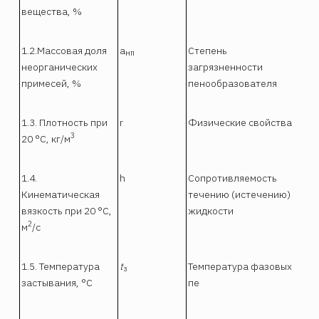
вещества, %
1.2.Массовая доля
а
Степень
нп
неорганических
загрязненности
примесей, %
пенообразователя
1.3. Плотность при
r
Физические свойства
3
20 °С, кг/м
1.4.
h
Сопротивляемость
Кинематическая
течению (истечению)
вязкость при 20 °С,
жидкости
2
м
/с
1.5. Температура
t
Температура фазовых
з
застывания, °С
пе