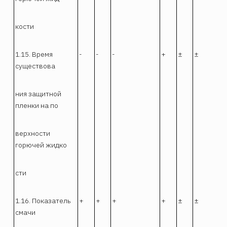
кости
1.15. Время
-
-
-
+
±
±
существова
ния защитной
пленки на по
верхности
горючей жидко
сти
1.16. Показатель
+
+
+
+
±
±
смачи