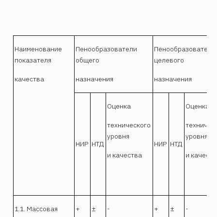
Наименование
Пенообразователи
Пенообразователи
показателя
общего
целевого
качества
назначения
назначения
Оценка
Оценка
технического
техничес
уровня
уровня
НИР
НТД
НИР
НТД
и качества
и качест
1.1. Массовая
+
±
-
+
±
-