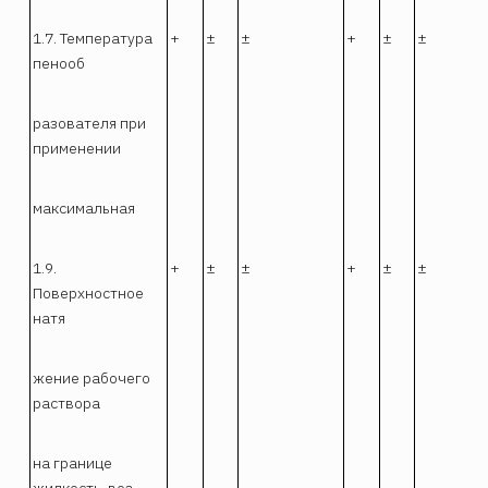
1.7. Температура
+
±
±
+
±
±
пенооб
разователя при
применении
максимальная
1.9.
+
±
±
+
±
±
Поверхностное
натя
жение рабочего
раствора
на границе