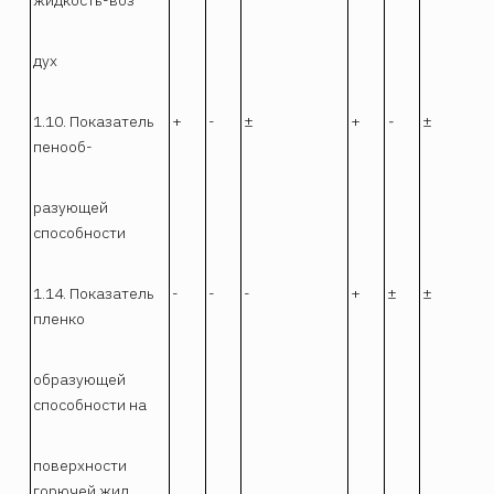
жидкость-воз
дух
1.10. Показатель
+
-
±
+
-
±
пенооб-
разующей
способности
1.14. Показатель
-
-
-
+
±
±
пленко
образующей
способности на
поверхности
горючей жид