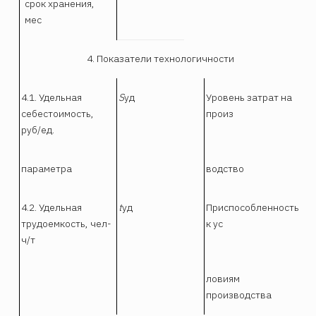
срок хранения,
мес
4. Показатели технологичности
4.1. Удельная
S
уд
Уровень затрат нa
себестоимость,
произ
руб/ед.
параметра
водство
4.2. Удельная
t
уд
Приспособленность
трудоемкость, чел-
к ус
ч/т
ловиям
производства