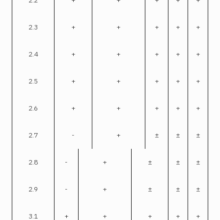
2.3
+
+
+
+
+
2.4
+
+
+
+
+
2.5
+
+
+
+
+
2.6
+
+
+
+
+
2.7
-
+
±
±
±
2.8
-
+
±
±
±
2.9
-
+
±
±
±
3.1
+
+
+
+
+