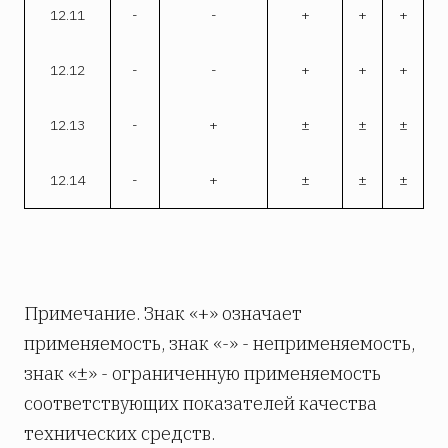
12.11
-
-
+
+
+
12.12
-
-
+
+
+
12.13
-
+
±
±
±
12.14
-
+
±
±
±
Примечание. Знак «+» означает
применяемость, знак «-» - неприменяемость,
знак «±» - ограниченную применяемость
соответствующих показателей качества
технических средств.