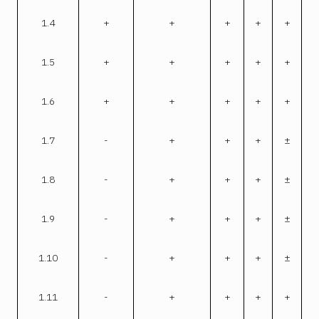
1.4
+
+
+
+
+
1.5
+
+
+
+
+
1.6
+
+
+
+
+
1.7
-
+
+
+
±
1.8
-
+
+
+
±
1.9
-
+
+
+
±
1.10
-
+
+
+
±
1.11
-
+
+
+
+