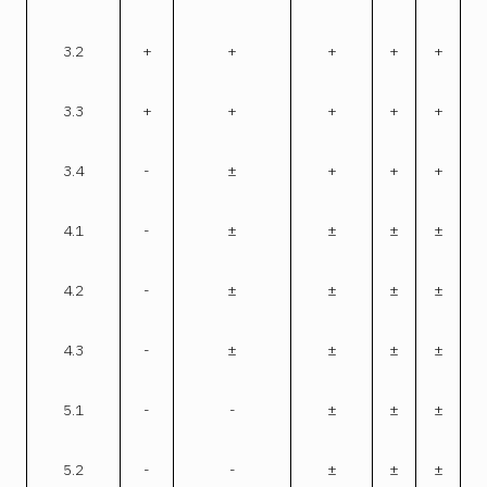
3.2
+
+
+
+
+
3.3
+
+
+
+
+
3.4
-
±
+
+
+
4.1
-
±
±
±
±
4.2
-
±
±
±
±
4.3
-
±
±
±
±
5.1
-
-
±
±
±
5.2
-
-
±
±
±