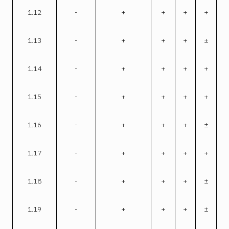
1.12
-
+
+
+
+
1.13
-
+
+
+
±
1.14
-
+
+
+
+
1.15
-
+
+
+
+
1.16
-
+
+
+
±
1.17
-
+
+
+
+
1.18
-
+
+
+
±
1.19
-
+
+
+
±