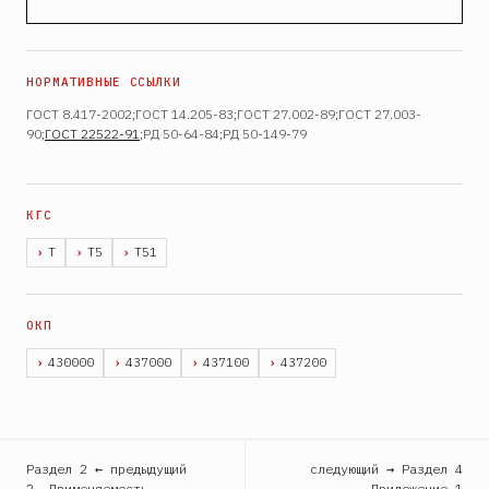
ГОСТ 8.417-2002;ГОСТ 14.205-83;ГОСТ 27.002-89;ГОСТ 27.003-
90;
ГОСТ 22522-91
;РД 50-64-84;РД 50-149-79
Т
Т5
Т51
430000
437000
437100
437200
Раздел 2 ← предыдущий
следующий → Раздел 4
2. Применяемость
Приложение 1