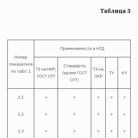
Таблица 3
Применяемость в НТД
Номер
показателя
Стандарты
ТЗ на НИР,
ТЗ на
по табл. 1
(кроме ГОСТ
ТУ
КУ
ГОСТ ОТТ
ОКР
ОТТ)
1.1
+
+
+
+
+
1.2
+
+
+
+
+
1.3
+
+
+
+
+