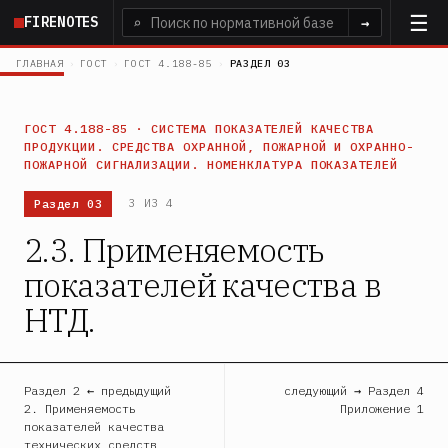
Перейти
FIRENOTES
⌕
→
к
основному
ГЛАВНАЯ
›
ГОСТ
›
ГОСТ 4.188-85
›
РАЗДЕЛ 03
содержанию
ГОСТ 4.188-85 · СИСТЕМА ПОКАЗАТЕЛЕЙ КАЧЕСТВА
ПРОДУКЦИИ. СРЕДСТВА ОХРАННОЙ, ПОЖАРНОЙ И ОХРАННО-
ПОЖАРНОЙ СИГНАЛИЗАЦИИ. НОМЕНКЛАТУРА ПОКАЗАТЕЛЕЙ
Раздел 03
3 ИЗ 4
2.3. Применяемость
показателей качества в
НТД.
Раздел 2 ← предыдущий
следующий → Раздел 4
2. Применяемость
Приложение 1
показателей качества
технических средств