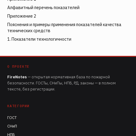
Алфавитный перечень показателей
Приложение 2
Пояснения и примеры применения показателей качества
технических средств
1. Показатели технологичности
О ПРОЕКТЕ
FireNotes
— открытая нормативная база по пожарной
безопасности. ГОСТы, СНиПы, НПБ, РД, законы — в полном
тексте, без регистрации.
КАТЕГОРИИ
ГОСТ
СНиП
НПБ