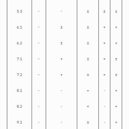
5.3
-
-
±
±
±
6.1
-
±
±
+
+
6.2
-
±
±
+
+
7.1
-
+
±
+
±
7.2
-
+
±
+
±
8.1
-
-
+
-
+
8.2
-
-
+
-
+
9.1
-
-
±
-
+