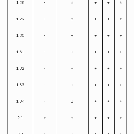
1.28
-
±
+
+
±
1.29
-
±
+
+
±
1.30
-
+
+
+
+
1.31
-
+
+
+
+
1.32
-
+
+
+
+
1.33
-
+
+
+
+
1.34
-
±
+
+
+
2.1
+
+
+
+
+
2.2
+
+
+
+
+