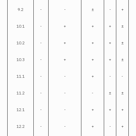
9.2
-
-
±
-
+
10.1
-
+
+
+
±
10.2
-
+
+
+
±
10.3
-
+
+
+
±
11.1
-
-
+
-
-
11.2
-
-
-
±
±
12.1
-
-
+
+
+
12.2
-
-
+
-
+