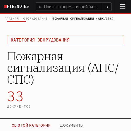
Перейти
FIRENOTES
⌕
→
к
основному
ГЛАВНАЯ
›
ОБОРУДОВАНИЕ
›
ПОЖАРНАЯ СИГНАЛИЗАЦИЯ (АПС/СПС)
содержанию
КАТЕГОРИЯ ОБОРУДОВАНИЯ
Пожарная
сигнализация (АПС/
СПС)
33
ДОКУМЕНТОВ
ОБ ЭТОЙ КАТЕГОРИИ
ДОКУМЕНТЫ