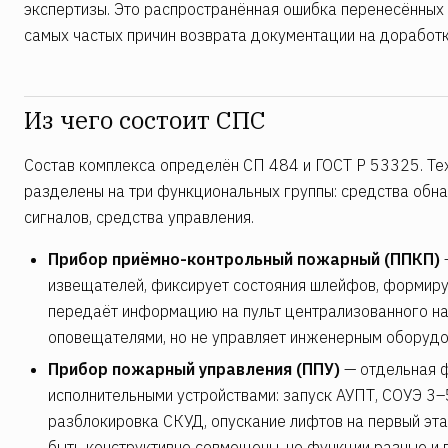
экспертизы. Это распространённая ошибка перенесённых 
самых частых причин возврата документации на доработк
Из чего состоит СПС
Состав комплекса определён СП 484 и ГОСТ Р 53325. Те
разделены на три функциональных группы: средства обна
сигналов, средства управления.
Прибор приёмно-контрольный пожарный (ППКП)
—
извещателей, фиксирует состояния шлейфов, формиру
передаёт информацию на пульт централизованного н
оповещателями, но не управляет инженерным оборудо
Прибор пожарный управления (ППУ)
— отдельная 
исполнительными устройствами: запуск АУПТ, СОУЭ 3–
разблокировка СКУД, опускание лифтов на первый эт
быть конструктивно совмещены, но функции разные и 