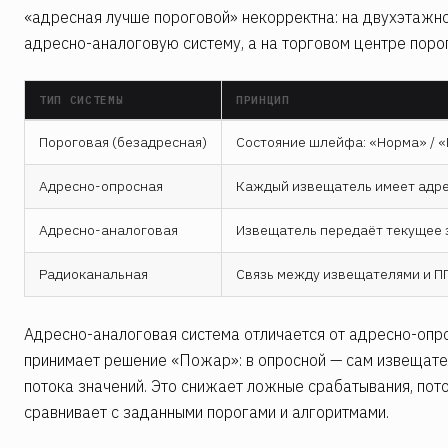
«адресная лучше пороговой» некорректна: на двухэтажн
адресно-аналоговую систему, а на торговом центре порог
ТИП СИСТЕМЫ
ПРИНЦИП
Пороговая (безадресная)
Состояние шлейфа: «Норма» / «
Адресно-опросная
Каждый извещатель имеет адре
Адресно-аналоговая
Извещатель передаёт текущее 
Радиоканальная
Связь между извещателями и ПП
Адресно-аналоговая система отличается от адресно-опро
принимает решение «Пожар»: в опросной — сам извещате
потока значений. Это снижает ложные срабатывания, пот
сравнивает с заданными порогами и алгоритмами.