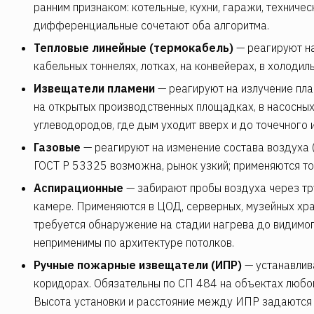
ранним признаком: котельные, кухни, гаражи, технич
дифференциальные сочетают оба алгоритма.
Тепловые линейные (термокабель)
— реагируют на
кабельных тоннелях, лотках, на конвейерах, в холодил
Извещатели пламени
— реагируют на излучение пла
на открытых производственных площадках, в насосных
углеводородов, где дым уходит вверх и до точечного 
Газовые
— реагируют на изменение состава воздуха (
ГОСТ Р 53325 возможна, рынок узкий; применяются то
Аспирационные
— забирают пробы воздуха через тр
камере. Применяются в ЦОД, серверных, музейных хра
требуется обнаружение на стадии нагрева до видимо
неприменимы по архитектуре потолков.
Ручные пожарные извещатели (ИПР)
— устанавлива
коридорах. Обязательны по СП 484 на объектах любо
Высота установки и расстояние между ИПР задаются