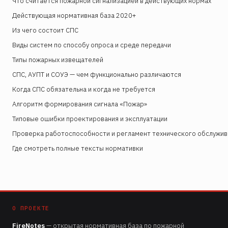
Что считается пожарной сигнализацией в действующих нормах
Действующая нормативная база 2020+
Из чего состоит СПС
Виды систем по способу опроса и среде передачи
Типы пожарных извещателей
СПС, АУПТ и СОУЭ — чем функционально различаются
Когда СПС обязательна и когда не требуется
Алгоритм формирования сигнала «Пожар»
Типовые ошибки проектирования и эксплуатации
Проверка работоспособности и регламент технического обслужив
Где смотреть полные тексты нормативки
О ПРОЕКТЕ
FireNotes
— открытая нормативная база по пожарной