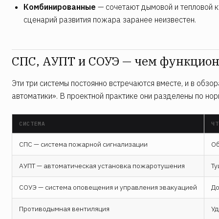
Комбинированные
— сочетают дымовой и тепловой ка
сценарий развития пожара заранее неизвестен.
СПС, АУПТ и СОУЭ — чем функцион
Эти три системы постоянно встречаются вместе, и в обзо
автоматики». В проектной практике они разделены по нор
СИСТЕМА
ЧТ
СПС — система пожарной сигнализации
Об
АУПТ — автоматическая установка пожаротушения
Ту
СОУЭ — система оповещения и управления эвакуацией
До
Противодымная вентиляция
Уд