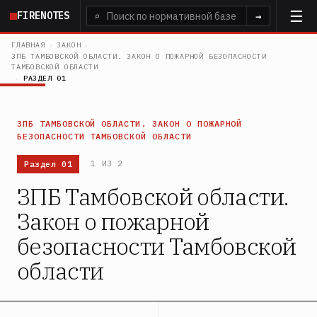
Перейти
FIRENOTES
⌕
→
к
основному
ГЛАВНАЯ
›
ЗАКОН
›
ЗПБ ТАМБОВСКОЙ ОБЛАСТИ. ЗАКОН О ПОЖАРНОЙ БЕЗОПАСНОСТИ
содержанию
ТАМБОВСКОЙ ОБЛАСТИ
›
РАЗДЕЛ 01
ЗПБ ТАМБОВСКОЙ ОБЛАСТИ. ЗАКОН О ПОЖАРНОЙ
БЕЗОПАСНОСТИ ТАМБОВСКОЙ ОБЛАСТИ
Раздел 01
1 ИЗ 2
ЗПБ Тамбовской области.
Закон о пожарной
безопасности Тамбовской
области