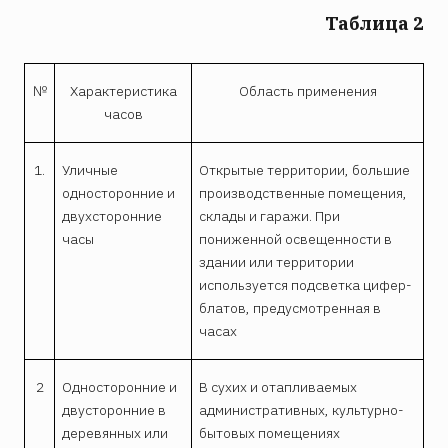
Таблица 2
№
Характеристика
Область применения
часов
1.
Уличные
Открытые территории, большие
односторонние и
произ­вод­ст­венные помещения,
двухсторонние
склады и гаражи. При
часы
пониженной освещенности в
здании или территории
используется подсветка цифер­
бла­тов, предусмотренная в
часах
2
Односторонние и
В сухих и отапливаемых
дву­сто­ронние в
административных, культурно-
деревянных или
бытовых помещениях