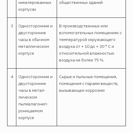
никелированных
общественных зданий
кор­пу­сах
3
Односторонние и
В производственных или
дву­сто­ронние
вспомогательных помещениях с
часы в обычном
температурой окружающего
металлическом
воздуха от + 10 до + 30 ° С и
корпусе
относительной влажностью
воздуха не более 75 %
4
Односторонние и
Сырые и пыльные помещения,
двусто­ронние
помещения с парами веществ,
часы в метал­
вызывающих коррозию
лическом
пылевлаго­неп­
роницаемом
корпусе