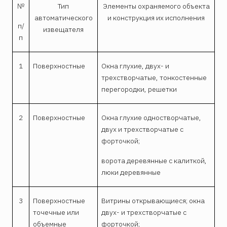
№
Тип
Элементы охраняемого объекта
автоматического
и конструкция их исполнения
п/
извещателя
п
1
Поверхностные
Окна глухие, двух- и
трехстворчатые, тонко­с­тенные
перегородки, решетки
2
Поверхностные
Окна глухие одностворчатые,
двух и трех­створчатые с
форточкой;
ворота деревянные с калиткой,
люки деревянные
3
Поверхностные
Витрины открывающиеся; окна
точечные или
двух- и трехстворчатые с
объемные
форточкой;