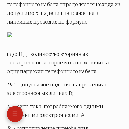
телефонного кабеля определяется исходя из
допустимого падения напряжения в
линейных проводах по формуле:
где: И
- количество вторичных
эч
электрочасов которое можно включить в
одну пару жил телефонного кабеля;
DИ
- допустимое падение напряжения в
электрочасовых линиях В;
I
- сила тока, потребляемого одними
эч
☰
вторичными электрочасами, А;
R
- сопротивление шлейфа жил