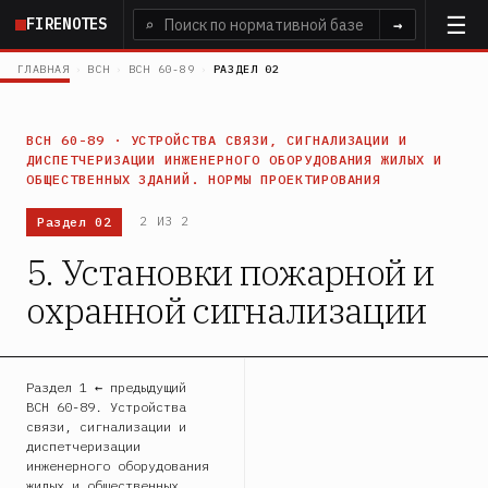
Перейти
FIRENOTES
⌕
→
к
основному
ГЛАВНАЯ
›
ВСН
›
ВСН 60-89
›
РАЗДЕЛ 02
содержанию
ВСН 60-89 · УСТРОЙСТВА СВЯЗИ, СИГНАЛИЗАЦИИ И
ДИСПЕТЧЕРИЗАЦИИ ИНЖЕНЕРНОГО ОБОРУДОВАНИЯ ЖИЛЫХ И
ОБЩЕСТВЕННЫХ ЗДАНИЙ. НОРМЫ ПРОЕКТИРОВАНИЯ
Раздел 02
2 ИЗ 2
5. Установки пожарной и
охранной сигнализации
Раздел 1 ← предыдущий
ВСН 60-89. Устройства
связи, сигнализации и
диспетчеризации
инженерного оборудования
жилых и общественных