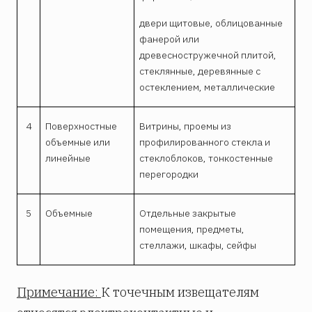
двери щитовые, облицованные
фанерой или
древесностружечной плитой,
стеклянные, де­ре­вянные с
остеклением, металлические
4
Поверхностные
Витрины, проемы из
объемные или
профилированного стекла и
линейные
стеклоблоков, тонкостенные
перегородки
5
Объемные
Отдельные закрытые
помещения, предметы,
стеллажи, шкафы, сейфы
Примечание:
К точечным извещателям