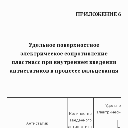
ПРИЛОЖЕНИЕ 6
Удельное поверхностное
электрическое сопротивление
пластмасс при внутреннем введении
антистатиков в процессе вальцевания
Удельное п
электрическое 
Количество
введенного
Антистатик
антистатика,
поли