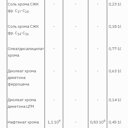
9
Соль хрома СЖК
-
-
-
0,23·10
фр. С
-С
17
20
9
Соль хрома СЖК
-
-
-
0,18·10
фр. С
-С
14
16
8
Олеатдисалицилат
-
-
-
0,77·10
хрома
8
Диолеат хрома
-
-
-
0,63·10
дикетона
ферроцена
9
Диолеат хрома
-
-
-
0,14·10
дикетона ЦТМ
9
9
9
Нафтенат хрома
1,1·10
-
0,83·10
0,45·10