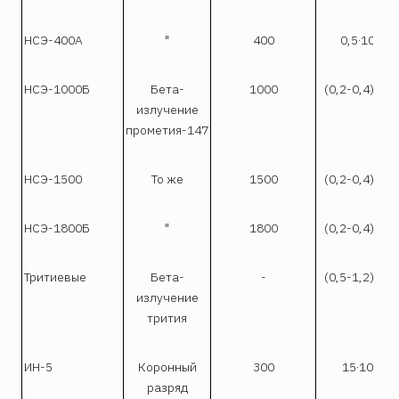
-7
НСЭ-400А
"
400
0,5·10
-
НСЭ-1000Б
Бета-
1000
(0,2-0,4)·10
излучение
прометия-147
-
НСЭ-1500
То же
1500
(0,2-0,4)·10
-
НСЭ-1800Б
"
1800
(0,2-0,4)·10
-
Тритиевые
Бета-
-
(0,5-1,2)·10
излучение
трития
-7
ИН-5
Коронный
300
15·10
разряд