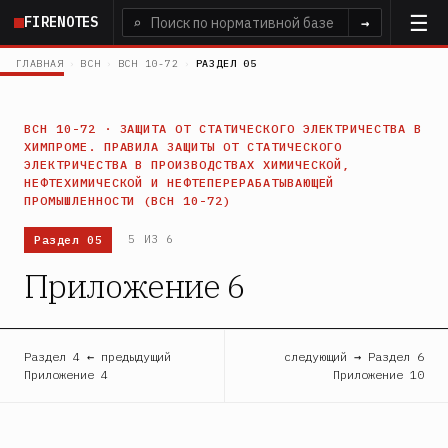
Перейти
FIRENOTES
⌕
→
к
основному
ГЛАВНАЯ
›
ВСН
›
ВСН 10-72
›
РАЗДЕЛ 05
содержанию
ВСН 10-72 · ЗАЩИТА ОТ СТАТИЧЕСКОГО ЭЛЕКТРИЧЕСТВА В
ХИМПРОМЕ. ПРАВИЛА ЗАЩИТЫ ОТ СТАТИЧЕСКОГО
ЭЛЕКТРИЧЕСТВА В ПРОИЗВОДСТВАХ ХИМИЧЕСКОЙ,
НЕФТЕХИМИЧЕСКОЙ И НЕФТЕПЕРЕРАБАТЫВАЮЩЕЙ
ПРОМЫШЛЕННОСТИ (ВСН 10-72)
Раздел 05
5 ИЗ 6
Приложение 6
Раздел 4 ← предыдущий
следующий → Раздел 6
Приложение 4
Приложение 10