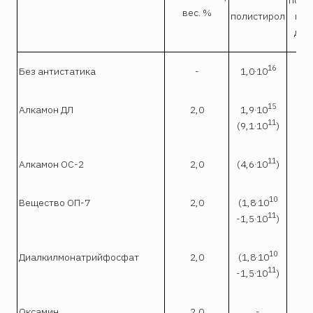
вес. %
полистирол
выс
дав
16
Без антистатика
-
1,0·10
>8,
15
Алкамон ДЛ
2,0
1,9·10
11
(9,1·10
)
11
Алкамон ОС-2
2,0
(4,6·10
)
10
Вещество ОП-7
2,0
(1,8·10
11
-1,5·10
)
10
Диалкилмонатрийфосфат
2,0
(1,8·10
11
-1,5·10
)
Оксамин
2,0
-
4,2