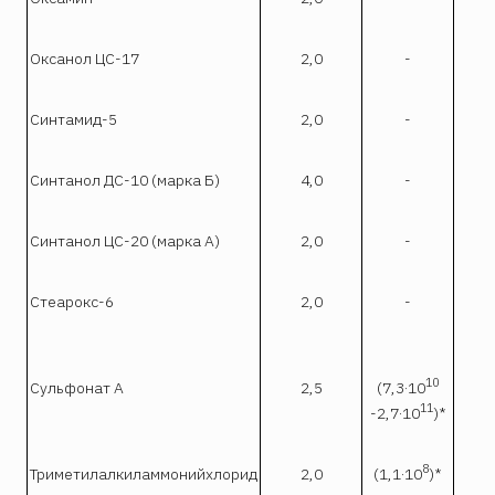
Оксанол ЦС-17
2,0
-
2,2
Синтамид-5
2,0
-
4,
Синтанол ДС-10 (марка Б)
4,0
-
5,2
Синтанол ЦС-20 (марка А)
2,0
-
2,5
Стеарокс-6
2,0
-
1,6
2,1
10
Сульфонат А
2,5
(7,3·10
1,
11
-2,7·10
)*
8
Триметилалкиламмонийхлорид
2,0
(1,1·10
)*
2,