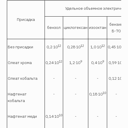
Удельное объемное электрическо
Присадка
бензин
бензол
циклогексан
изооктан
Б-70
12
12
12
12
Без присадки
0,2·10
0,28·10
1,0·10
0,45·10
0
12
9
9
8
Олеат хрома
0,24·10
1,2·10
0,4·10
0,59·10
9
Олеат кобальта
-
-
-
0,12·10
10
Нафтенат
-
-
0,18·10
-
кобальта
10
Нафтенат меди
0,14·10
-
-
-