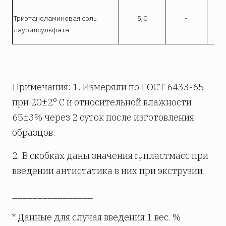
Триэтаноламиновая соль
5,0
-
3,1
лаурилсульфата
Примечания: 1. Измеряли по ГОСТ 6433-65
при 20±2° C и относительной влажности
65±3% через 2 суток после изготовления
образцов.
2. В скобках даны значения r
пластмасс при
s
введении антистатика в них при экструзии.
________________
* Данные для случая введения 1 вес. %