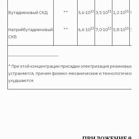
12
11
11
Бутадиеновый СКД
" "
5,6·10
3,5·10
1,2·10
9,8·
13
12
11
Натрийбутадиеновый
" "
6,6·10
7,0·10
5,8·10
1,2·
СКБ
____________________
* При этой концентрации присадки электризация резиновых кл
устраняется, причем физико-механические и технологические 
ухудшаются.
ПРИЛОЖЕНИЕ 9