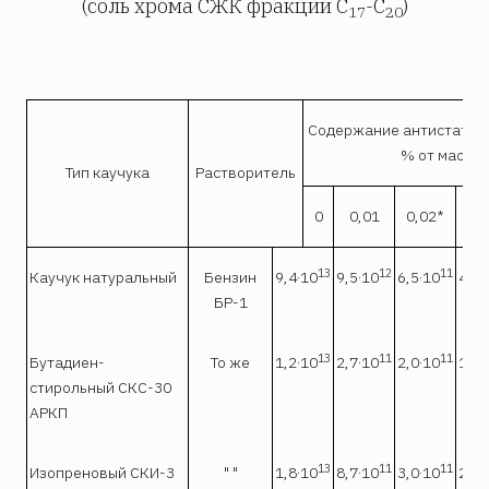
(соль хрома СЖК фракции С
-C
)
17
20
Содержание антистатиче
% от массы 
Тип каучука
Растворитель
0
0,01
0,02*
0,
13
12
11
Каучук натуральный
Бензин
9,4·10
9,5·10
6,5·10
4,7·
БР-1
13
11
11
Бутадиен-
То же
1,2·10
2,7·10
2,0·10
1,6·
стирольный СКС-30
АРКП
13
11
11
Изопреновый СКИ-3
" "
1,8·10
8,7·10
3,0·10
2,9·