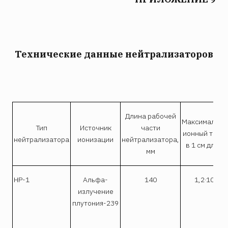
Технические данные нейтрализаторов
Длина рабочей
Максимальны
Тип
Источник
части
ионный ток (
a
нейтрализатора
ионизации
нейтрализатора,
в 1 см длины
мм
-7
НР-1
Альфа-
140
1,2·10
излучение
плутония-239