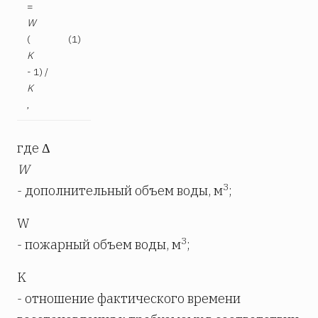
=
W
(
(1)
K
- 1) /
K
,
где Δ
W
3
- дополнительный объем воды, м
;
W
3
- пожарный объем воды, м
;
K
- отношение фактического времени