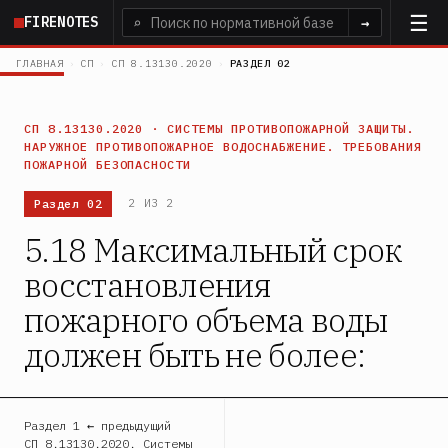
Перейти
FIRENOTES
⌕
→
к
основному
ГЛАВНАЯ
›
СП
›
СП 8.13130.2020
›
РАЗДЕЛ 02
содержанию
СП 8.13130.2020 · СИСТЕМЫ ПРОТИВОПОЖАРНОЙ ЗАЩИТЫ.
НАРУЖНОЕ ПРОТИВОПОЖАРНОЕ ВОДОСНАБЖЕНИЕ. ТРЕБОВАНИЯ
ПОЖАРНОЙ БЕЗОПАСНОСТИ
Раздел 02
2 ИЗ 2
5.18 Максимальный срок
восстановления
пожарного объема воды
должен быть не более:
Раздел 1 ← предыдущий
СП 8.13130.2020. Системы