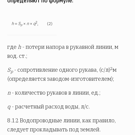
определяют по формуле:
2
h
=
S
×
n
×
q
,
(2)
p
где
h
- потери напора в рукавной линии, м
вод. ст.;
2
S
- сопротивление одного рукава, (с/л)
м
p
(определяется заводом-изготовителем);
n
- количество рукавов в линии, ед.;
q
- расчетный расход воды, л/с.
8.12 Водопроводные линии, как правило,
следует прокладывать под землей.