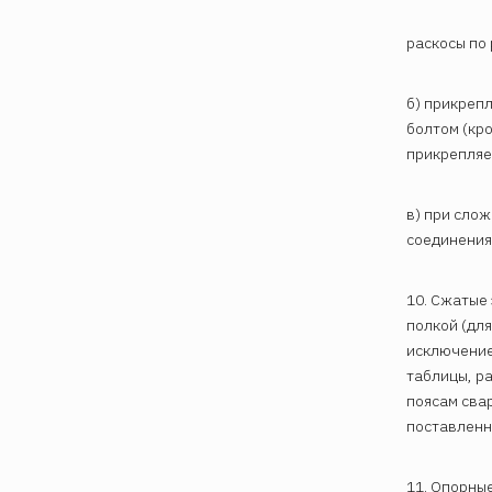
раскосы по 
б) прикреп
болтом (кро
прикрепляе
в) при сло
соединениям
10. Сжатые
полкой (дл
исключение
таблицы, ра
поясам сва
поставленн
11. Опорные