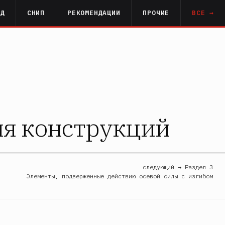
РД
СНИП
РЕКОМЕНДАЦИИ
ПРОЧИЕ
ВСЕ →
ния конструкций
следующий → Раздел 3
Элементы, подверженные действию осевой силы с изгибом