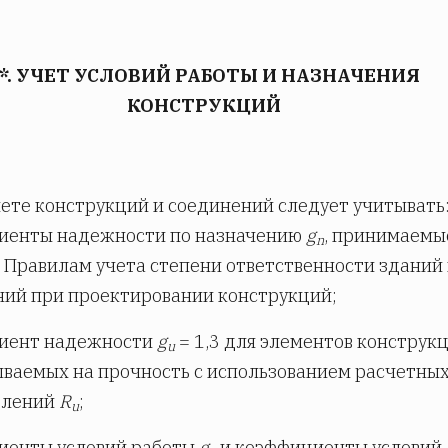
*. УЧЕТ УСЛОВИЙ РАБОТЫ И НАЗНАЧЕНИЯ
КОНСТРУКЦИЙ
ете конструкций и соединений следует учитывать
иенты надежности по назначению
g
, принимаемы
n
 Правилам учета степени ответственности зданий
ий при проектировании конструкций;
иент надежности
g
= 1,3 для элементов конструкц
u
ваемых на прочность с использованием расчетны
влений
R
;
u
иенты условий работы
g
и коэффициенты условий