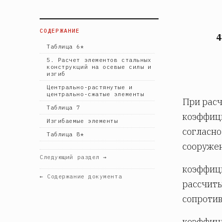
СОДЕРЖАНИЕ
4
Таблица 6*
5. Расчет элементов стальных
конструкций на осевые силы и
изгиб
Центрально-растянутые и
центрально-сжатые элементы
При расч
Таблица 7
коэффиц
Изгибаемые элементы
согласно
Таблица 8*
сооружен
Следующий раздел →
коэффиц
← Содержание документа
рассчиты
сопроти
коэффиц