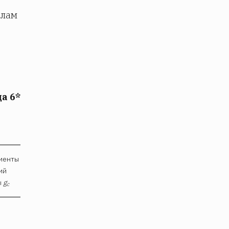
елам
а 6*
иенты
ий
ы
g
с