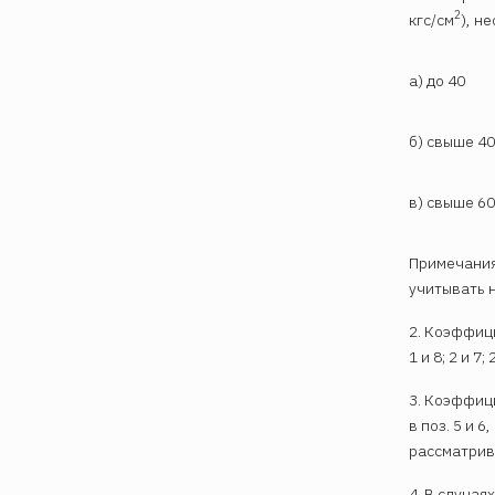
2
кгс/см
), н
а) до 40
б) свыше 40
в) свыше 60
Примечания
учитывать н
2. Коэффици
1 и 8; 2 и 7
3. Коэффицие
в поз. 5 и 
рассматрив
4. В случая