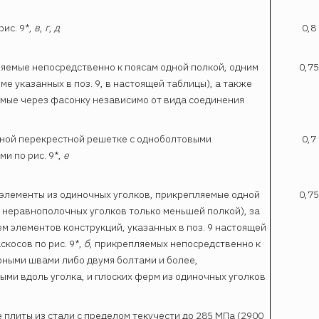
рис. 9*,
в
,
г
,
д
0,8
ляемые непосредственно к поясам одной полкой, одним
0,75
ме указанных в поз. 9, в настоящей таблицы), а также
мые через фасонку независимо от вида соединения
жной перекрестной решетке с одноболтовыми
0,7
и по рис. 9*,
е
 элементы из одиночных уголков, прикрепляемые одной
0,75
я неравнополочных уголков только меньшей полкой), за
м элементов конструкций, указанных в поз. 9 настоящей
скосов по рис. 9*,
б
, прикрепляемых непосредственно к
рными швами либо двумя болтами и более,
ыми вдоль уголка, и плоских ферм из одиночных уголков
 плиты из стали с пределом текучести до 285 МПа (2900