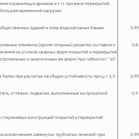
книгохранилищ и архивов и т. п. при весе перекрытий,
 большем временной нагрузки
 общественных зданий и опор водонапорных башен
0,95
основные элементы (кроме опорных) решетки составного
0,8
сечения из уголков сварных ферм покрытий и перекрытий
стропильных и аналогичных им ферм) при гибкости l ³ 60
 балки при расчетах на общую устойчивость при j
< 1,0
0,95
b
 тяги, оттяжки, подвески, выполненные из прокатной
0,9
ы стержневых конструкций покрытий и перекрытий:
(за исключением замкнутых трубчатых сечений) при
0,95