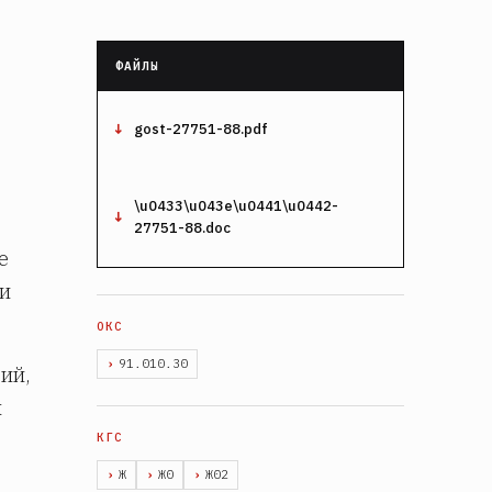
gost-27751-88.pdf
\u0433\u043e\u0441\u0442-
:
27751-88.doc
е
 и
91.010.30
ий,
х
Ж
Ж0
Ж02