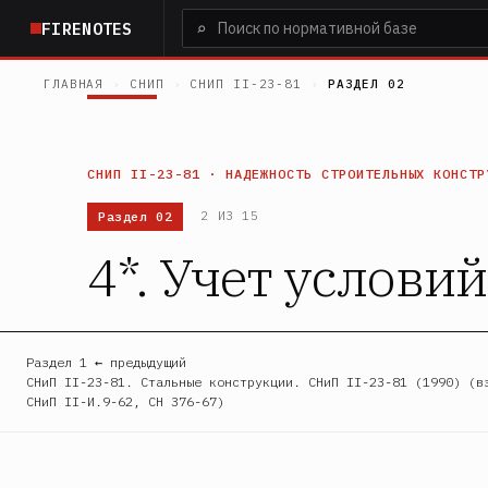
Перейти
⌕
FIRENOTES
к
основному
ГЛАВНАЯ
›
СНИП
›
СНИП II-23-81
›
РАЗДЕЛ 02
содержанию
СНИП II-23-81 · НАДЕЖНОСТЬ СТРОИТЕЛЬНЫХ КОНСТР
Раздел 02
2 ИЗ 15
4*. Учет услови
Раздел 1 ← предыдущий
СНиП II-23-81. Стальные конструкции. СНиП II-23-81 (1990) (в
СНиП II-И.9-62, СН 376-67)