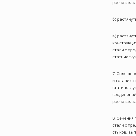
расчетах н
б) растянут
в) растянут
конструкци
стали с пре
статическую
7. Сплошны
из стали с 
статическу
соединений
расчетах н
8. Сечения 
стали с пре
стыков, вы