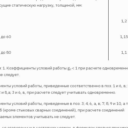
есущие статическую нагрузку, толщиной, мм:
1,2
 до 60
1,15
 до 80
1,1
: 1. Коэффициенты условий работы g
< 1 при расчете одновременн
с
е следует.
енты условий работы, приведенные соответственно в поз. 1 и 6, в; 1
; 2 и 8,а; 3 и 6, в, при расчете следует учитывать одновременно.
нты условий работы, приведенные в поз. 3; 4; 6, а, в; 7; 8; 9 и 10, а
6, б (кроме стыковых сварных соединений), при расчете соединений
аемых элементов учитывать не следует.
х, не оговоренных в настоящих нормах, в формулах следует принима