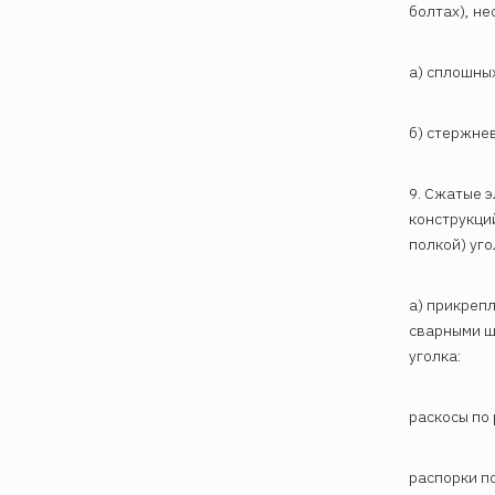
болтах), не
а) сплошны
б) стержне
9. Сжатые 
конструкци
полкой) уго
а) прикреп
сварными ш
уголка:
раскосы по 
распорки по