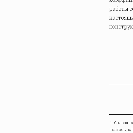
работы 
настоящи
конструкц
1. Сплошны
театров, к