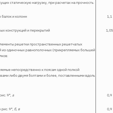
сущих статическую нагрузку, при расчетах на прочность:
х балок и колонн
1,1
вых конструкций и перекрытий
1,05
элементы решетки пространственных решетчатых
й из одиночных равнополочных (прикрепляемых большей
лков:
ляемые непосредственно к поясам одной полкой
вами либо двумя болтами и более, поставленными вдоль
рис. 9*,
а
0,9
 рис. 9*,
б
,
в
0,9