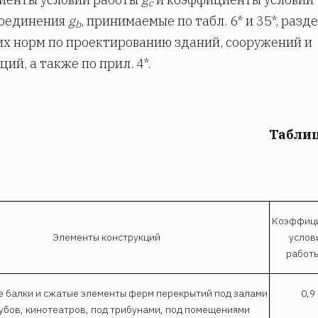
c
соединения
g
, принимаемые по табл. 6* и 35*, разд
b
х норм по проектированию зданий, сооружений и
ий, а также по прил. 4*.
Таблиц
Коэффиц
Элементы конструкций
услов
работ
е балки и сжатые элементы ферм перекрытий под залами
0,9
лубов, кинотеатров, под трибунами, под помещениями