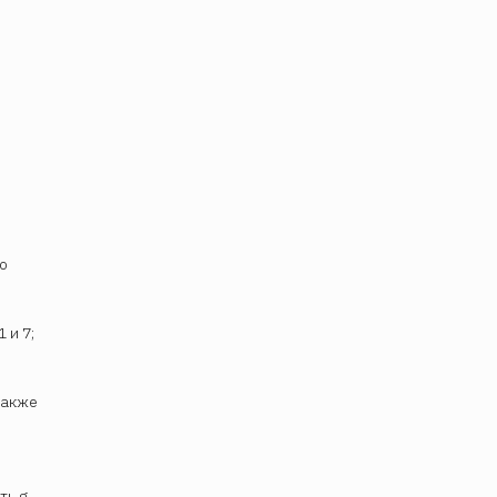
о
 и 7;
 также
ть g