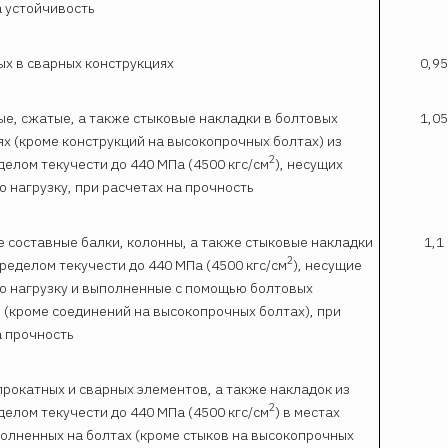
а устойчивость
ых в сварных конструкциях
0,95
ые, сжатые, а также стыковые накладки в болтовых
1,05
ях (кроме конструкций на высокопрочных болтах) из
2
делом текучести до 440 МПа (4500 кгс/см
), несущих
 нагрузку, при расчетах на прочность
е составные балки, колонны, а также стыковые накладки
1,1
2
пределом текучести до 440 МПа (4500 кгс/см
), несущие
ю нагрузку и выполненные с помощью болтовых
 (кроме соединений на высокопрочных болтах), при
а прочность
прокатных и сварных элементов, а также накладок из
2
делом текучести до 440 МПа (4500 кгс/см
) в местах
полненных на болтах (кроме стыков на высокопрочных