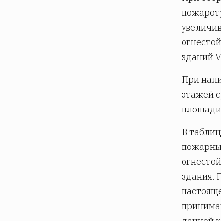
пожароту
увеличив
огнестой
зданий V
При нал
этажей с
площади 
В таблиц
пожарных
огнестой
здания. 
настояще
принимаю
данной к