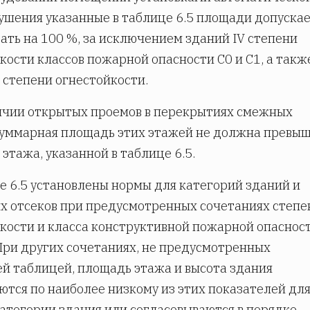
шения указанные в таблице 6.5 площади допускае
ать на 100 %, за исключением зданий IV степени
кости классов пожарной опасности С0 и С1, а такж
 степени огнестойкости.
ичии открытых проемов в перекрытиях смежных
уммарная площадь этих этажей не должна превы
этажа, указанной в таблице 6.5.
е 6.5 установлены нормы для категорий зданий и
 отсеков при предусмотренных сочетаниях степе
кости и класса конструктивной пожарной опаснос
При других сочетаниях, не предусмотренных
й таблицей, площадь этажа и высота здания
тся по наиболее низкому из этих показателей дл
атегории здания или согласовываются в порядке,