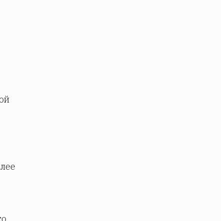
ой
олее
го