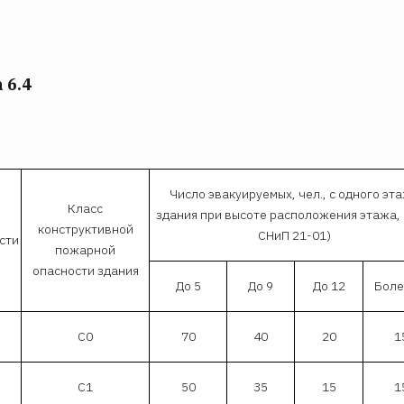
 6.4
Число эвакуируемых, чел., с одного эт
Класс
здания при высоте расположения этажа, 
конструктивной
СНиП 21-01)
сти
пожарной
опасности здания
До 5
До 9
До 12
Боле
С0
70
40
20
1
С1
50
35
15
1