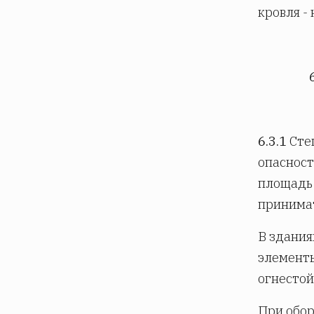
кровля -
6.3.1
Степ
опасност
площадь 
принимат
В здания
элемент
огнестой
При обо