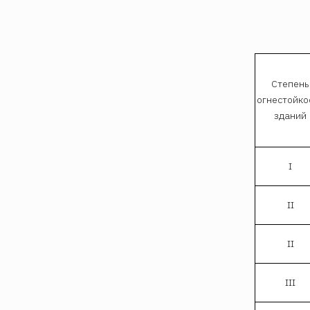
Степень
огнестойко
зданий
I
II
II
III