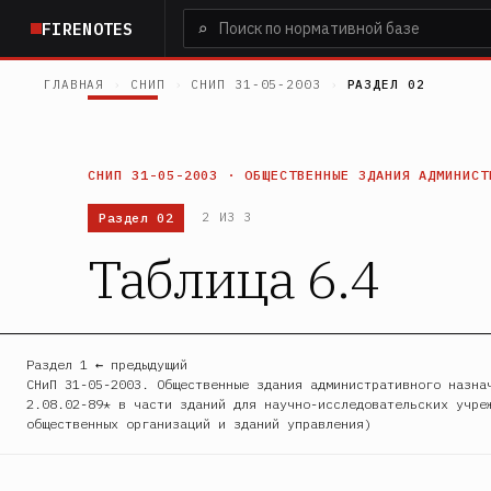
Перейти
⌕
FIRENOTES
к
основному
ГЛАВНАЯ
›
СНИП
›
СНИП 31-05-2003
›
РАЗДЕЛ 02
содержанию
СНИП 31-05-2003 · ОБЩЕСТВЕННЫЕ ЗДАНИЯ АДМИНИСТ
Раздел 02
2 ИЗ 3
Таблица 6.4
Раздел 1 ← предыдущий
СНиП 31-05-2003. Общественные здания административного назна
2.08.02-89* в части зданий для научно-исследовательских учре
общественных организаций и зданий управления)