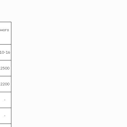
рного
10-16
2500
2200
-
-