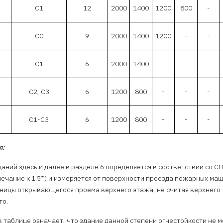
С1
12
2000
1400
1200
800
-
С0
9
2000
1400
1200
-
-
С1
6
2000
1400
-
-
-
С2, С3
6
1200
800
-
-
-
С1-С3
6
1200
800
-
-
-
я:
даний здесь и далее в разделе 6 определяется в соответствии со С
мечание к 1.5*) и измеряется от поверхности проезда пожарных ма
ницы открывающегося проема верхнего этажа, не считая верхнего
го.
 в таблице означает, что здание данной степени огнестойкости не 