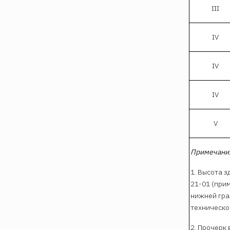
III
IV
IV
IV
V
Примечани
1. Высота з
21-01 (при
нижней гра
техническо
2. Прочерк