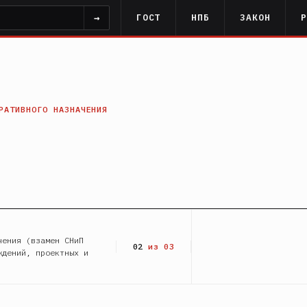
→
ГОСТ
НПБ
ЗАКОН
РАТИВНОГО НАЗНАЧЕНИЯ
чения (взамен СНиП
02
из 03
ждений, проектных и