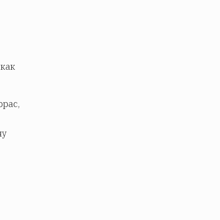
 как
ррас,
ну