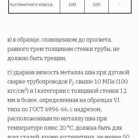
Аустенитного класса
100
100
-
в) в образце, сплющенном до просвета,
равного трем толщинам стенки трубы, не
должно быть трещин;
г) ударная вязкость металла шва при дуговой
сварке трубопроводов Р
свыше 10 МПа (100
y
2
кгс/см
) и I категории с толщиной стенки 12
мм и более, определенная на образцах VI
типа по ГОСТ 6996-66, с надрезом,
расположенным по металлу шва при
температуре плюс 20 °С, должна быть для
всех сталей, кроме аустенитных, не менее 50