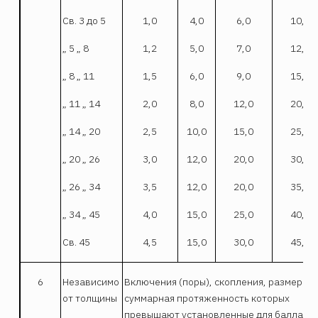
Св. 3 до 5
1,0
4,0
6,0
10,0
„ 5 „ 8
1,2
5,0
7,0
12,0
„ 8 „ 11
1,5
6,0
9,0
15,0
„ 11 „ 14
2,0
8,0
12,0
20,0
„ 14 „ 20
2,5
10,0
15,0
25,0
„ 20 „ 26
3,0
12,0
20,0
30,0
„ 26 „ 34
3,5
12,0
20,0
35,0
„ 34 „ 45
4,0
15,0
25,0
40,0
Св. 45
4,5
15,0
30,0
45,0
6
Независимо
Включения (поры), скопления, размер ил
от толщины
суммарная протяженность которых
превышают установленные для балла 3