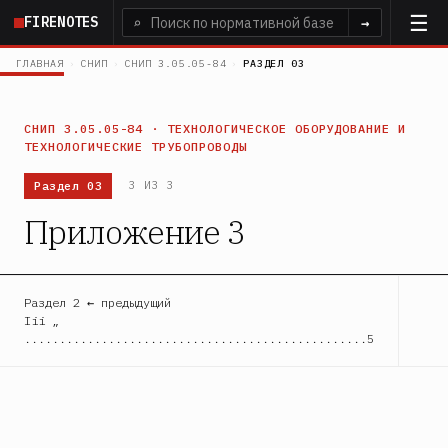
Перейти
FIRENOTES
⌕
→
к
основному
ГЛАВНАЯ
›
СНИП
›
СНИП 3.05.05-84
›
РАЗДЕЛ 03
содержанию
СНИП 3.05.05-84 · ТЕХНОЛОГИЧЕСКОЕ ОБОРУДОВАНИЕ И
ТЕХНОЛОГИЧЕСКИЕ ТРУБОПРОВОДЫ
Раздел 03
3 ИЗ 3
Приложение 3
Раздел 2 ← предыдущий
Iii „
.................................................5