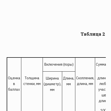
Таблица 2
Включения (поры)
Суммарн
Оценка
Толщи
на
Скопления,
длина н
Ширина
Длина,
в
стенки, мм
длина, мм
любом
(диаметр),
мм
баллах
участк
мм
шва
длино
100 м