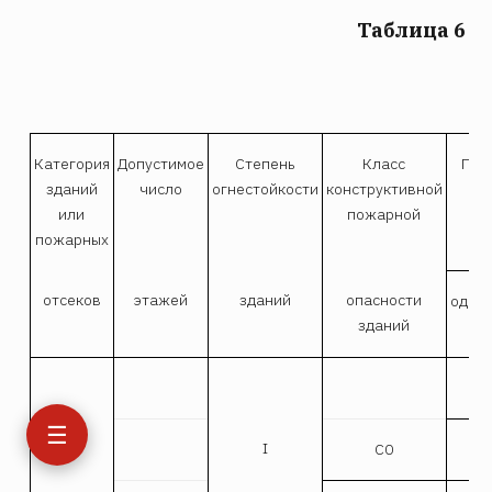
Таблица 6
Категория
Допустимое
Степень
Класс
Пло
зданий
число
огнестойкости
конструктивной
или
пожарной
пожарных
отсеков
этажей
зданий
опасности
одно
зданий
☰
I
С0
Не