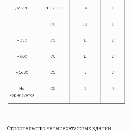
До 270
С1,С2, С3
IV
1
С0
III
1
» 350
С1
II
2
» 600
С0
II
2
» 1600
С1
I
3
Не
С0
I
4
нормируется
Строительство четырехэтажных зданий