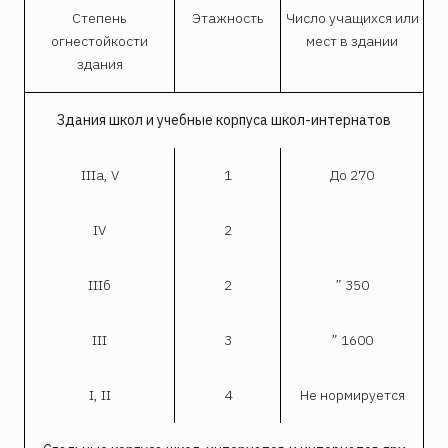
Степень
Этажность
Число учащихся или
огнестойкости
мест в здании
здания
Здания школ и учебные корпуса школ-интернатов
IIIa, V
1
До 270
IV
2
IIIб
2
” 350
III
3
” 1600
I, II
4
Не нормируется