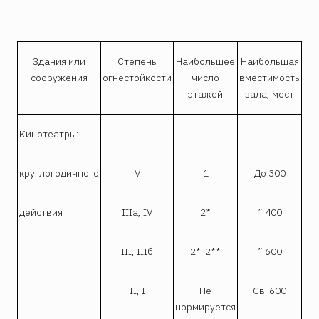
Здания или
Степень
Наибольшее
Наибольшая
сооружения
огнестойкости
число
вместимость
этажей
зала, мест
Кинотеатры:
круглогодичного
V
1
До 300
действия
IIIa, IV
2*
” 400
III, IIIб
2*; 2**
” 600
II, I
Не
Св. 600
нормируется