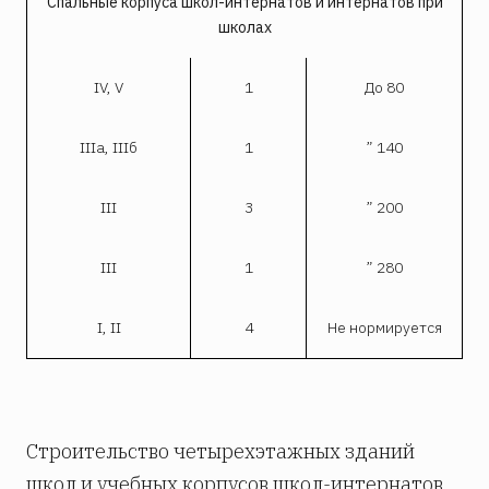
Спальные корпуса школ-интернатов и интернатов при
школах
IV, V
1
До 80
IIIa, IIIб
1
” 140
III
3
” 200
III
1
” 280
I, II
4
Не нормируется
Строительство четырехэтажных зданий
школ и учебных корпусов школ-интернатов