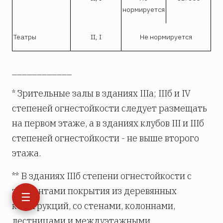
нормируется
Театры
II, I
Не нормируется
____________
* Зрительные залы в зданиях IIIa; IIIб и IV
степеней огнестойкости следует размещать
на первом этаже, а в зданиях клубов III и IIIб
степеней огнестойкости - не выше второго
этажа.
** В зданиях IIIб степени огнестойкости с
элементами покрытия из деревянных
☰
конструкций, со стенами, колоннами,
лестницами и междуэтажными