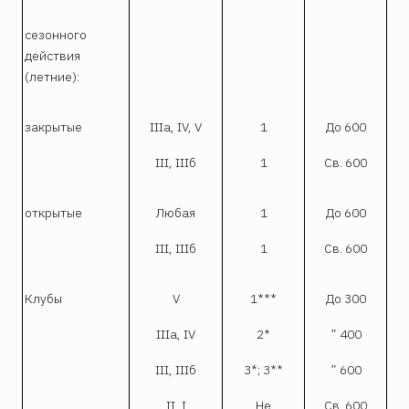
сезонного
действия
(летние):
закрытые
IIIa, IV, V
1
До 600
III, IIIб
1
Св. 600
открытые
Любая
1
До 600
III, IIIб
1
Св. 600
Клубы
V
1***
До 300
IIIa, IV
2*
” 400
III, IIIб
3*; 3**
” 600
II, I
Не
Св. 600