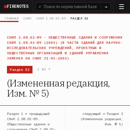
Перейти
FIRENOTES
⌕
→
к
основному
ГЛАВНАЯ
›
СНИП
›
СНИП 2.08.02-89
›
РАЗДЕЛ 02
содержанию
СНИП 2.08.02-89 · ОБЩЕСТВЕННЫЕ ЗДАНИЯ И СООРУЖЕНИЯ
СНИП 2.08.02-89 (2003) (В ЧАСТИ ЗДАНИЙ ДЛЯ НАУЧНО-
ИССЛЕДОВАТЕЛЬСКИХ УЧРЕЖДЕНИЙ, ПРОЕКТНЫХ И
ОБЩЕСТВЕННЫХ ОРГАНИЗАЦИЙ И ЗДАНИЙ УПРАВЛЕНИЯ
ЗАМЕНЕН НА СНИП 31-05-2003)
Раздел 02
2 ИЗ 7
(Измененная редакция,
Изм. № 5)
Раздел 1 ← предыдущий
следующий → Раздел 3
СНиП 2.08.02-89.
(Измененная редакция,
Общественные здания и
Изм. № 5)
сооружения СНиП 2.08.02-