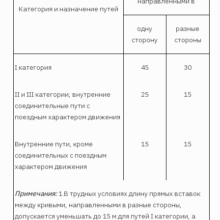
направленными в
Категория и назначение путей
одну
разные
сторону
стороны
I категория
45
30
II и III категории, внутренние
25
15
соединительные пути с
поездным характером движения
Внутренние пути, кроме
15
15
соединительных с поездным
характером движения
Примечания:
1.В трудных условиях длину прямых вставок
между кривыми, направленными в разные стороны,
допускается уменьшать до 15 м для путей I категории, а