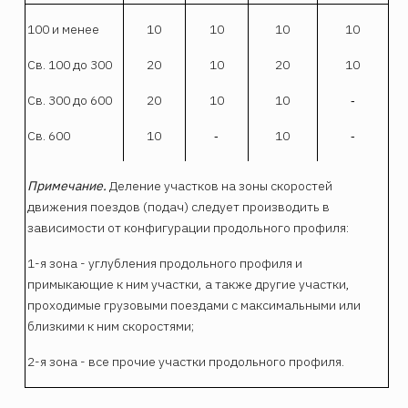
100 и менее
10
10
10
10
Св. 100 до 300
20
10
20
10
Св. 300 до 600
20
10
10
‑
Св. 600
10
‑
10
‑
Примечание.
Деление участков на зоны скоростей
движения поездов (подач) следует производить в
зависимости от конфигурации продольного профиля:
1-я зона - углубления продольного профиля и
примыкающие к ним участки, а также другие участки,
проходимые грузовыми поездами с максимальными или
близкими к ним скоростями;
2-я зона - все прочие участки продольного профиля.