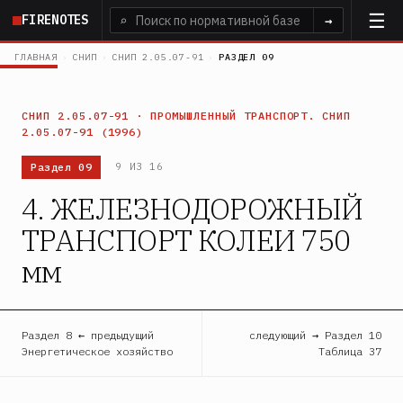
Перейти
FIRENOTES
⌕
→
к
основному
ГЛАВНАЯ
›
СНИП
›
СНИП 2.05.07-91
›
РАЗДЕЛ 09
содержанию
СНИП 2.05.07-91 · ПРОМЫШЛЕННЫЙ ТРАНСПОРТ. СНИП
2.05.07-91 (1996)
Раздел 09
9 ИЗ 16
4. ЖЕЛЕЗНОДОРОЖНЫЙ
ТРАНСПОРТ КОЛЕИ 750
мм
Раздел 8 ← предыдущий
следующий → Раздел 10
Энергетическое хозяйство
Таблица 37