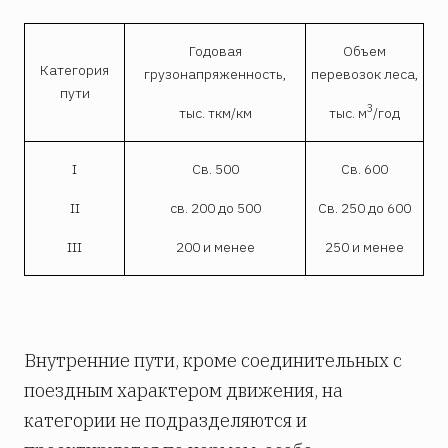
Годовая
Объем
Категория
грузонапряженность,
перевозок леса,
пути
3
тыс. ткм/км
тыс. м
/год
I
Св. 500
Св. 600
II
св. 200 до 500
Св. 250 до 600
III
200 и менее
250 и менее
Внутренние пути, кроме соединительных с
поездным характером движения, на
категории не подразделяются и