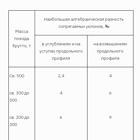
Наибольшая алгебраическая разность
сопрягаемых уклонов, ‰
Масса
поезда
в углублениях и на
на возвышениях
брутто, т
уступах продольного
продольного
профиля
профиля
Св. 500
2,4
4
св. 300 до
4
6
500
св. 200 до
6
9
300