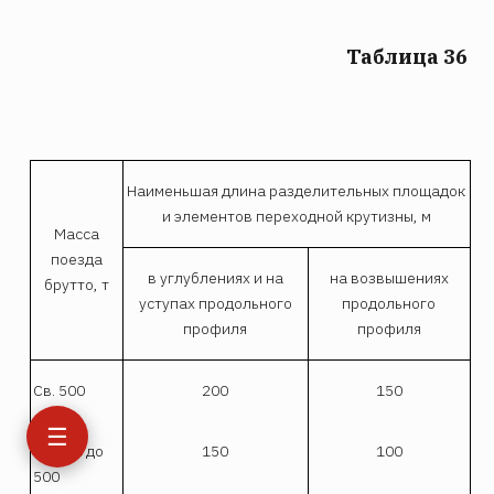
Таблица 36
Наименьшая длина разделительных площадок
и элементов переходной крутизны, м
Масса
поезда
в углублениях и на
на возвышениях
брутто, т
уступах продольного
продольного
профиля
профиля
Св. 500
200
150
☰
св. 300 до
150
100
500