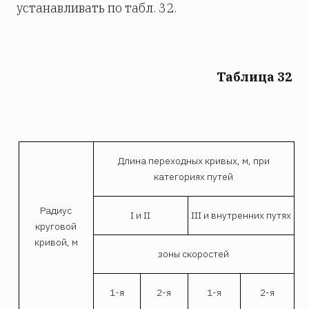
устанавливать по табл. 32.
Таблица 32
Длина переходных кривых, м, при
категориях путей
Радиус
I и II
III и внутренних путях
круговой
кривой, м
зоны скоростей
1-я
2-я
1-я
2-я